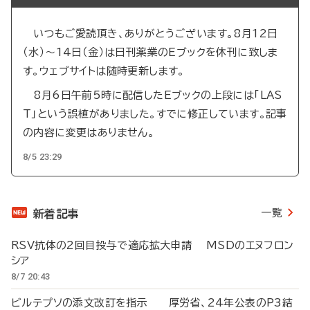
いつもご愛読頂き、ありがとうございます。8月12日
（水）～14日（金）は日刊薬業のEブックを休刊に致しま
す。ウェブサイトは随時更新します。
8月6日午前5時に配信したEブックの上段には「LAS
T」という誤植がありました。すでに修正しています。記事
の内容に変更はありません。
8/5 23:29
一覧
新着記事
RSV抗体の2回目投与で適応拡大申請 MSDのエヌフロン
シア
8/7 20:43
ビルテプソの添文改訂を指示 厚労省、24年公表のP3結