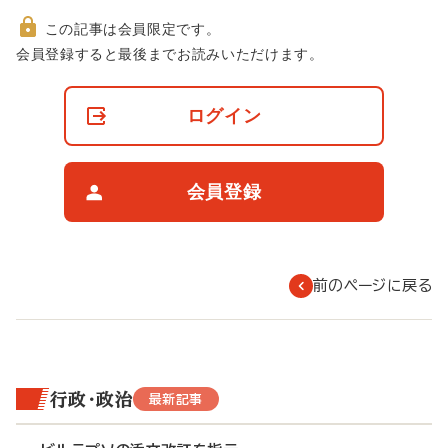
この記事は会員限定です。
非
会員登録すると最後までお読みいただけます。
会
員
の
ログイン
閲
覧
制
限
会員登録
に
つ
い
て
前のページに戻る
行政・政治
最新記事