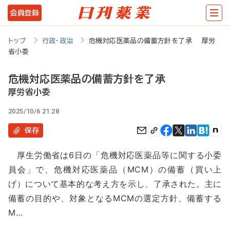
メ
会員登録
イ
ン
トップ
行政・政治
危機対応医薬品の備蓄方針を了承 厚労
省小委
コ
ン
危機対応医薬品の備蓄方針を了承
テ
厚労省小委
ン
2025/10/6 21:28
ツ
保存
に
厚生労働省は6日の「危機対応医薬品等に関する小委
移
員会」で、危機対応医薬品（MCM）の備蓄（買い上
動
げ）について基本的な考え方を示し、了承された。主に
備蓄の目的や、対象となるMCMの選定方針、備蓄する
M…