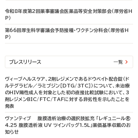
令和8年度第2回薬事審議会医薬品等安全対策部会（厚労省H
P）
第66回厚生科学審議会予防接種・ワクチン分科会（厚労省H
P）
プレスリリース
一覧
ヴィーブヘルスケア、2剤レジメンであるドウベイト配合錠（ド
ルテグラビル／ラミブジン［DTG/3TC］）について、未治療
のHIV陽性成人を対象とした初の直接比較試験において、3
剤レジメンBIC/FTC/TAFに対する非劣性を示したことを
発表
ヴァンティブ 腹膜透析治療の選択肢拡充 「レギュニール®
4.25 腹膜透析液 UV ツインバッグ1.5L」薬価基準収載のお
知らせ