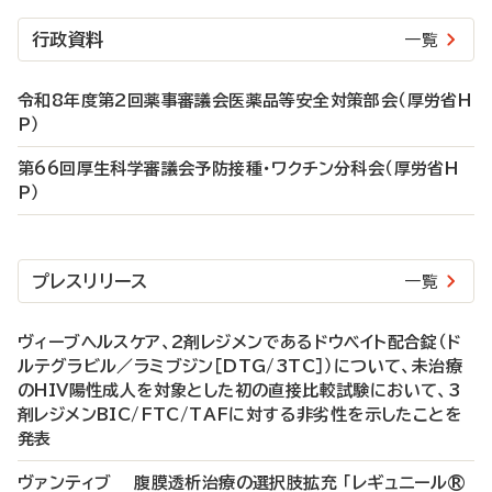
行政資料
一覧
令和8年度第2回薬事審議会医薬品等安全対策部会（厚労省H
P）
第66回厚生科学審議会予防接種・ワクチン分科会（厚労省H
P）
プレスリリース
一覧
ヴィーブヘルスケア、2剤レジメンであるドウベイト配合錠（ド
ルテグラビル／ラミブジン［DTG/3TC］）について、未治療
のHIV陽性成人を対象とした初の直接比較試験において、3
剤レジメンBIC/FTC/TAFに対する非劣性を示したことを
発表
ヴァンティブ 腹膜透析治療の選択肢拡充 「レギュニール®