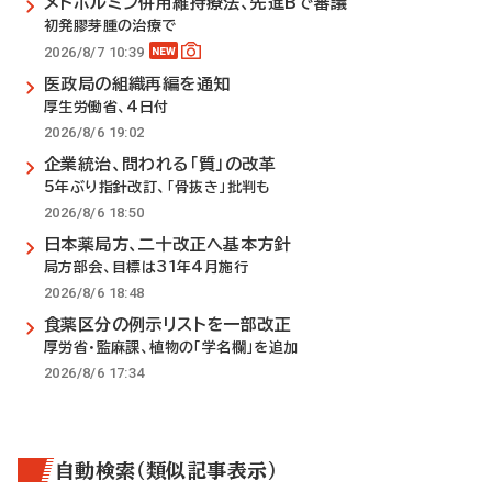
メトホルミン併用維持療法、先進Bで審議
初発膠芽腫の治療で
2026/8/7 10:39
医政局の組織再編を通知
厚生労働省、4日付
2026/8/6 19:02
企業統治、問われる「質」の改革
5年ぶり指針改訂、「骨抜き」批判も
2026/8/6 18:50
日本薬局方、二十改正へ基本方針
局方部会、目標は31年4月施行
2026/8/6 18:48
食薬区分の例示リストを一部改正
厚労省・監麻課、植物の「学名欄」を追加
2026/8/6 17:34
自動検索（類似記事表示）