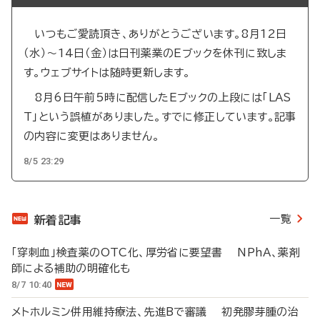
いつもご愛読頂き、ありがとうございます。8月12日
（水）～14日（金）は日刊薬業のEブックを休刊に致しま
す。ウェブサイトは随時更新します。
8月6日午前5時に配信したEブックの上段には「LAS
T」という誤植がありました。すでに修正しています。記事
の内容に変更はありません。
8/5 23:29
一覧
新着記事
「穿刺血」検査薬のOTC化、厚労省に要望書 NPhA、薬剤
師による補助の明確化も
8/7 10:40
メトホルミン併用維持療法、先進Bで審議 初発膠芽腫の治