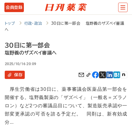
メ
会員登録
イ
ン
トップ
行政・政治
30日に第一部会 塩野義のザズベイ審議
へ
コ
ン
30日に第一部会
テ
塩野義のザズベイ審議へ
ン
2025/10/16 20:09
ツ
保存
に
厚生労働省は30日に、薬事審議会医薬品第一部会を
移
開催する。塩野義製薬の「ザズベイ」（一般名＝ズラノ
動
ロン）など2つの審議品目について、製造販売承認や一
部変更承認の可否を諮る予定だ。 同剤は、新有効成
分…