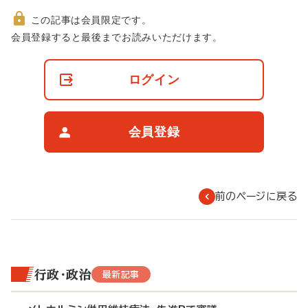
この記事は会員限定です。
非
会員登録すると最後までお読みいただけます。
会
員
の
ログイン
閲
覧
制
限
会員登録
に
つ
い
て
前のページに戻る
行政・政治
最新記事