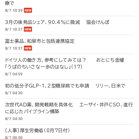
療で
8/7 10:39
3月の後発品シェア、90.4％に微減 協会けんぽ
8/7 10:37
富士薬品、和泉市と包括連携協定
8/7 10:37
ドイツ人の働き方、参考にしてみては？ おとにち金曜
「うぱのちいさな一歩のはなし」（17）
8/7 04:59
初の低分子GLP-1、2型糖尿病でも申請 リリー、日米で
8/7 04:30
次世代AD薬、開発戦略を具体化 エーザイ・井戸CSO、進行
に応じたパイプライン構築
8/7 04:30
〔人事〕厚生労働省（8月7日付）
8/7 00:00