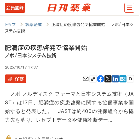
メ
会員登録
イ
ン
トップ
製薬企業
肥満症の疾患啓発で協業開始 ノボ/日本シ
ステム技術
コ
ン
肥満症の疾患啓発で協業開始
テ
ノボ/日本システム技術
ン
2025/10/17 17:37
ツ
保存
に
ノボ ノルディスク ファーマと日本システム技術（JA
移
ST）は17日、肥満症の疾患啓発に関する協働事業を開
動
始すると発表した。 JASTは約400の健保組合から協
力先を募り、レセプトデータや健康診断デー…