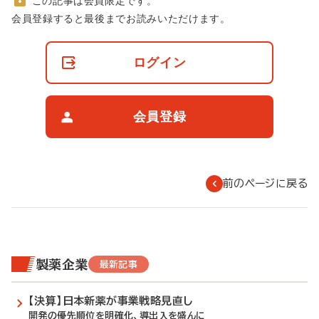
この記事は会員限定です。
非
会員登録すると最後までお読みいただけます。
会
員
の
ログイン
閲
覧
制
限
会員登録
に
つ
い
て
前のページに戻る
製薬企業
最新記事
【決算】日本新薬が事業戦略見直し
開発の優先順位を明確化、導出入を盛んに