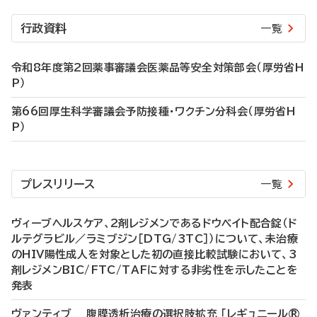
行政資料
一覧
令和8年度第2回薬事審議会医薬品等安全対策部会（厚労省H
P）
第66回厚生科学審議会予防接種・ワクチン分科会（厚労省H
P）
プレスリリース
一覧
ヴィーブヘルスケア、2剤レジメンであるドウベイト配合錠（ド
ルテグラビル／ラミブジン［DTG/3TC］）について、未治療
のHIV陽性成人を対象とした初の直接比較試験において、3
剤レジメンBIC/FTC/TAFに対する非劣性を示したことを
発表
ヴァンティブ 腹膜透析治療の選択肢拡充 「レギュニール®