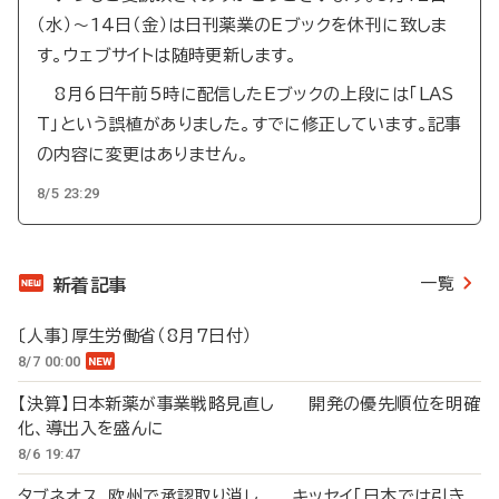
（水）～14日（金）は日刊薬業のEブックを休刊に致しま
す。ウェブサイトは随時更新します。
8月6日午前5時に配信したEブックの上段には「LAS
T」という誤植がありました。すでに修正しています。記事
の内容に変更はありません。
8/5 23:29
一覧
新着記事
〔人事〕厚生労働省（8月7日付）
8/7 00:00
【決算】日本新薬が事業戦略見直し 開発の優先順位を明確
化、導出入を盛んに
8/6 19:47
タブネオス、欧州で承認取り消し キッセイ「日本では引き