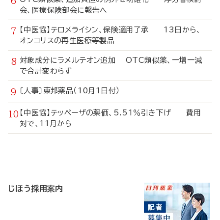
会、医療保険部会に報告へ
【中医協】テロメライシン、保険適用了承 13日から、
オンコリスの再生医療等製品
対象成分にラメルテオン追加 OTC類似薬、一増一減
で合計変わらず
〔人事〕東邦薬品（10月1日付）
【中医協】テッペーザの薬価、5.51％引き下げ 費用
対で、11月から
寄
稿
じほう採用案内