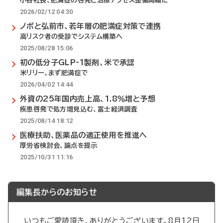
小谷社長、肥満症の啓発と治療アクセス整備両輪に
2026/02/12 04:30
ノボと弘前市、若年層の肥満症対策で連携
高リスク者の受診でシステム構築へ
2025/08/28 15:06
初の低分子GLP-1製剤、米で承認
米リリー、まず肥満症で
2026/04/02 14:44
外資の25年国内売上高、1.8％増と予想
疾患啓発で処方増見込む、富士経済調査
2025/08/14 18:12
医療扶助、医薬品の適正使用を推進へ
厚労省検討会、論点を提示
2025/10/31 11:16
編集長からのお知らせ
いつもご愛読頂き、ありがとうございます。8月12日