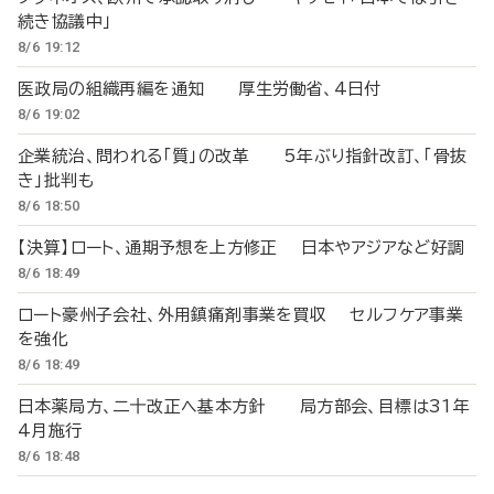
続き協議中」
8/6 19:12
医政局の組織再編を通知 厚生労働省、4日付
8/6 19:02
企業統治、問われる「質」の改革 5年ぶり指針改訂、「骨抜
き」批判も
8/6 18:50
【決算】ロート、通期予想を上方修正 日本やアジアなど好調
8/6 18:49
ロート豪州子会社、外用鎮痛剤事業を買収 セルフケア事業
を強化
8/6 18:49
日本薬局方、二十改正へ基本方針 局方部会、目標は31年
4月施行
8/6 18:48