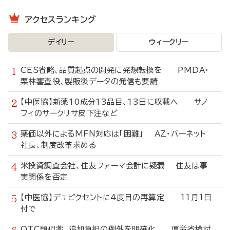
アクセスランキング
デイリー
ウィークリー
CES省略、品質起点の開発に発想転換を PMDA・
栗林審査役、製販後データの発信も要請
【中医協】新薬10成分13品目、13日に収載へ サノ
フィのサークリサ皮下注など
薬価以外によるMFN対応は「困難」 AZ・バーネット
社長、制度改革求める
米投資調査会社、住友ファーマ会計に疑義 住友は事
実関係を否定
【中医協】デュピクセントに4度目の再算定 11月1日
付で
OTC類似薬、追加負担の例外を明確化 厚労省検討