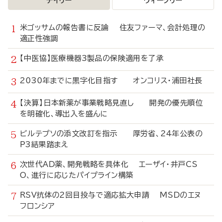
デイリー
ウィークリー
米ゴッサムの報告書に反論 住友ファーマ、会計処理の
適正性強調
【中医協】医療機器3製品の保険適用を了承
2030年までに黒字化目指す オンコリス・浦田社長
【決算】日本新薬が事業戦略見直し 開発の優先順位
を明確化、導出入を盛んに
ビルテプソの添文改訂を指示 厚労省、24年公表の
P3結果踏まえ
次世代AD薬、開発戦略を具体化 エーザイ・井戸CS
O、進行に応じたパイプライン構築
RSV抗体の2回目投与で適応拡大申請 MSDのエヌ
フロンシア