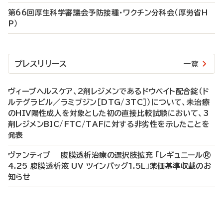
第66回厚生科学審議会予防接種・ワクチン分科会（厚労省H
P）
プレスリリース
一覧
ヴィーブヘルスケア、2剤レジメンであるドウベイト配合錠（ド
ルテグラビル／ラミブジン［DTG/3TC］）について、未治療
のHIV陽性成人を対象とした初の直接比較試験において、3
剤レジメンBIC/FTC/TAFに対する非劣性を示したことを
発表
ヴァンティブ 腹膜透析治療の選択肢拡充 「レギュニール®
4.25 腹膜透析液 UV ツインバッグ1.5L」薬価基準収載のお
知らせ
P