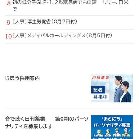
初の低分子GLP-1、2型糖尿病でも申請 リリー、日米
で
〔人事〕厚生労働省（8月7日付）
〔人事〕メディパルホールディングス（8月5日付）
寄
稿
じほう採用案内
音で聴く日刊薬業 第9期のパーソ
ナリティを募集します