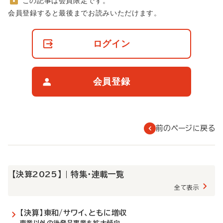
この記事は会員限定です。
非
会員登録すると最後までお読みいただけます。
会
員
の
ログイン
閲
覧
制
限
会員登録
に
つ
い
て
前のページに戻る
【決算2025】 | 特集・連載一覧
全て表示
【決算】東和/サワイ、ともに増収