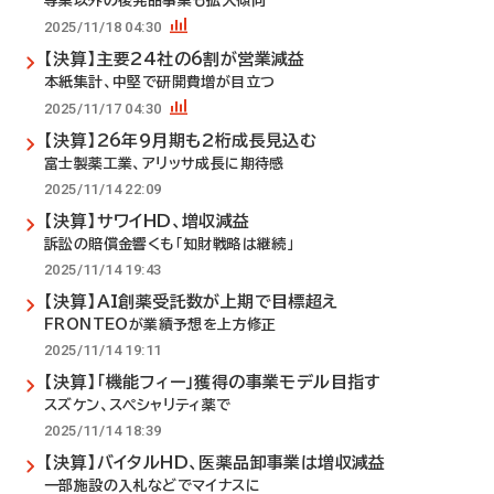
専業以外の後発品事業も拡大傾向
2025/11/18 04:30
【決算】主要24社の6割が営業減益
本紙集計、中堅で研開費増が目立つ
2025/11/17 04:30
【決算】26年9月期も2桁成長見込む
富士製薬工業、アリッサ成長に期待感
2025/11/14 22:09
【決算】サワイHD、増収減益
訴訟の賠償金響くも「知財戦略は継続」
2025/11/14 19:43
【決算】AI創薬受託数が上期で目標超え
FRONTEOが業績予想を上方修正
2025/11/14 19:11
【決算】「機能フィー」獲得の事業モデル目指す
スズケン、スペシャリティ薬で
2025/11/14 18:39
【決算】バイタルHD、医薬品卸事業は増収減益
一部施設の入札などでマイナスに