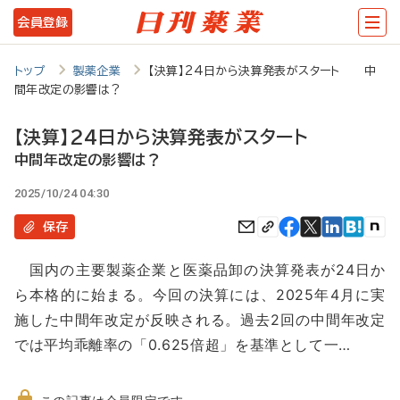
メ
会員登録
イ
ン
トップ
製薬企業
【決算】24日から決算発表がスタート 中
間年改定の影響は？
コ
ン
【決算】24日から決算発表がスタート
テ
中間年改定の影響は？
ン
2025/10/24 04:30
ツ
保存
に
国内の主要製薬企業と医薬品卸の決算発表が24日か
移
ら本格的に始まる。今回の決算には、2025年4月に実
動
施した中間年改定が反映される。過去2回の中間年改定
では平均乖離率の「0.625倍超」を基準として一…