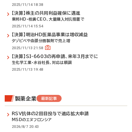
2025/11/14 18:38
【決算】株主の共同利益確保に邁進
東邦HD・枝廣CEO、大量購入対抗措置で
2025/11/14 15:54
【決算】明治HD医薬品事業は増収減益
タゾピペや血漿分画製剤で売上増
2025/11/13 21:58
【決算】SI-6603の再申請、来年3月までに
生化学工業・水谷社長、対応は順調
2025/11/13 19:48
製薬企業
最新記事
RSV抗体の2回目投与で適応拡大申請
MSDのエヌフロンシア
2026/8/7 20:43