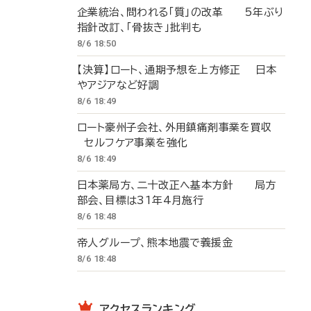
企業統治、問われる「質」の改革 5年ぶり
指針改訂、「骨抜き」批判も
8/6 18:50
【決算】ロート、通期予想を上方修正 日本
やアジアなど好調
8/6 18:49
ロート豪州子会社、外用鎮痛剤事業を買収
セルフケア事業を強化
8/6 18:49
日本薬局方、二十改正へ基本方針 局方
部会、目標は31年4月施行
8/6 18:48
帝人グループ、熊本地震で義援金
8/6 18:48
アクセスランキング