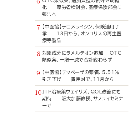
OTC類似薬、追加負担の例外を明確
化 厚労省検討会、医療保険部会に
報告へ
【中医協】テロメライシン、保険適用了
承 13日から、オンコリスの再生医
療等製品
対象成分にラメルテオン追加 OTC
類似薬、一増一減で合計変わらず
【中医協】テッペーザの薬価、5.51％
引き下げ 費用対で、11月から
ITP治療薬ウェイリズ、QOL改善にも
期待 阪大加藤教授、サノフィセミナ
ーで
寄
稿