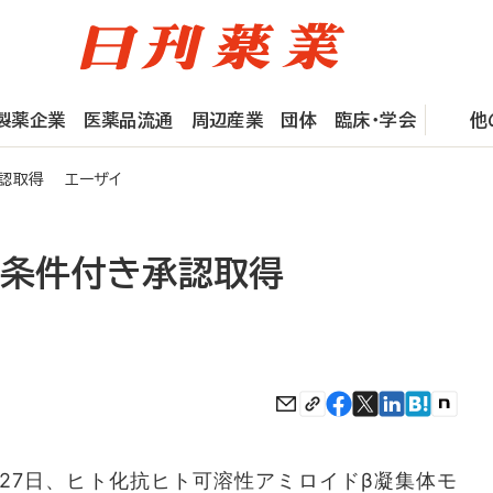
製薬企業
医薬品流通
周辺産業
団体
臨床・学会
他
承認取得 エーザイ
で条件付き承認取得
7日、ヒト化抗ヒト可溶性アミロイドβ凝集体モ