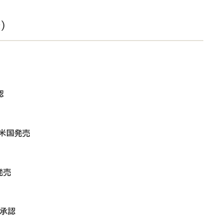
）
認
を米国発売
発売
を承認