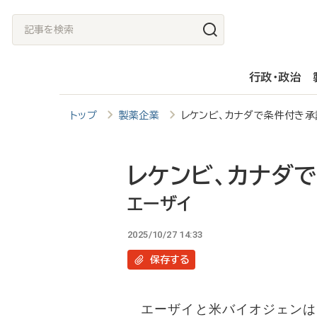
メ
記
イ
事
ン
を
行政・政治
コ
検
ン
索
トップ
製薬企業
レケンビ、カナダで条件付き
テ
ン
ツ
レケンビ、カナダ
に
エーザイ
移
2025/10/27 14:33
動
保存
する
エーザイと米バイオジェンは2