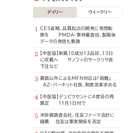
デイリー
ウィークリー
CES省略、品質起点の開発に発想転
換を PMDA・栗林審査役、製販後
データの発信も要請
【中医協】新薬10成分13品目、13日
に収載へ サノフィのサークリサ皮
下注など
薬価以外によるMFN対応は「困難」
AZ・バーネット社長、制度改革求める
【中医協】デュピクセントに4度目の再
算定 11月1日付で
米投資調査会社、住友ファーマ会計に
疑義 住友は事実関係を否定