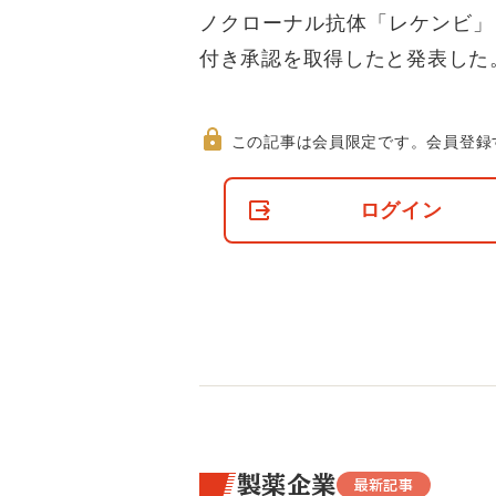
ノクローナル抗体「レケンビ」
付き承認を取得したと発表した
この記事は会員限定です。
会員登録
非
会
ログイン
員
の
閲
覧
制
限
に
つ
い
て
製薬企業
最新記事