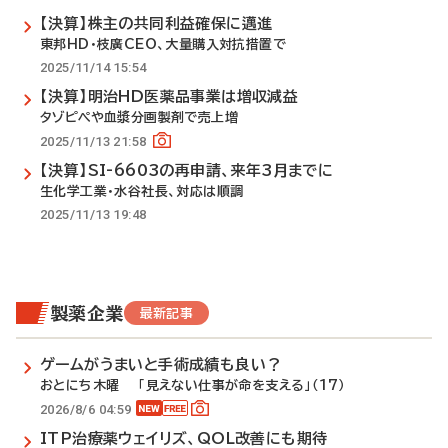
【決算】株主の共同利益確保に邁進
東邦HD・枝廣CEO、大量購入対抗措置で
2025/11/14 15:54
【決算】明治HD医薬品事業は増収減益
タゾピペや血漿分画製剤で売上増
2025/11/13 21:58
【決算】SI-6603の再申請、来年3月までに
生化学工業・水谷社長、対応は順調
2025/11/13 19:48
製薬企業
最新記事
ゲームがうまいと手術成績も良い？
おとにち木曜 「見えない仕事が命を支える」（17）
2026/8/6 04:59
ITP治療薬ウェイリズ、QOL改善にも期待