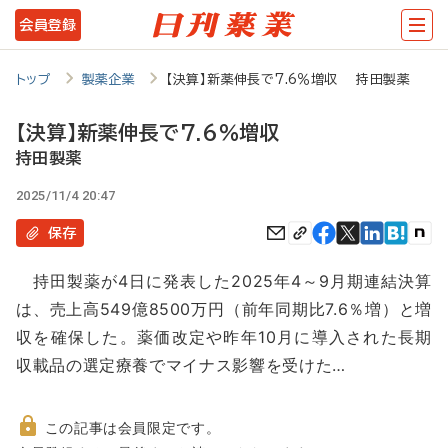
メ
会員登録
イ
ン
トップ
製薬企業
【決算】新薬伸長で7.6％増収 持田製薬
コ
【決算】新薬伸長で7.6％増収
ン
持田製薬
テ
2025/11/4 20:47
ン
保存
ツ
に
持田製薬が4日に発表した2025年4～9月期連結決算
移
は、売上高549億8500万円（前年同期比7.6％増）と増
動
収を確保した。薬価改定や昨年10月に導入された長期
収載品の選定療養でマイナス影響を受けた…
この記事は会員限定です。