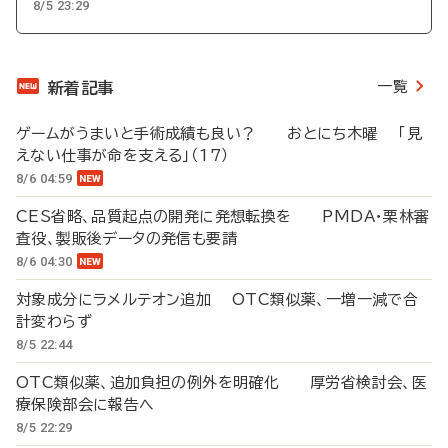
8/5 23:29
一覧
新着記事
ゲームがうまいと手術成績も良い？ おとにち木曜 「見
えない仕事が命を支える」（17）
8/6 04:59
CES省略、品質起点の開発に発想転換を PMDA・栗林審
査役、製販後データの発信も要請
8/6 04:30
対象成分にラメルテオン追加 OTC類似薬、一増一減で合
計変わらず
8/5 22:44
OTC類似薬、追加負担の例外を明確化 厚労省検討会、医
療保険部会に報告へ
8/5 22:29