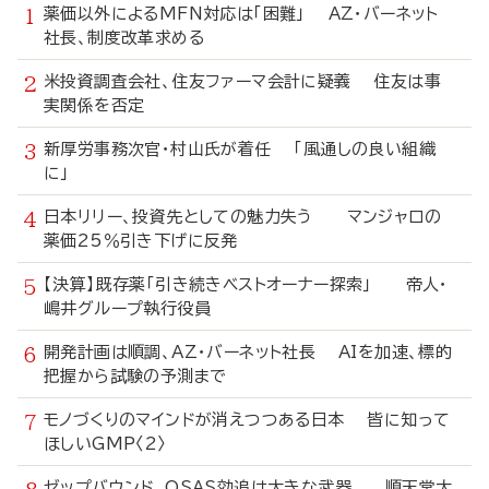
薬価以外によるMFN対応は「困難」 AZ・バーネット
社長、制度改革求める
米投資調査会社、住友ファーマ会計に疑義 住友は事
実関係を否定
新厚労事務次官・村山氏が着任 「風通しの良い組織
に」
日本リリー、投資先としての魅力失う マンジャロの
薬価25％引き下げに反発
【決算】既存薬「引き続きベストオーナー探索」 帝人・
嶋井グループ執行役員
開発計画は順調、AZ・バーネット社長 AIを加速、標的
把握から試験の予測まで
モノづくりのマインドが消えつつある日本 皆に知って
ほしいGMP〈2〉
ゼップバウンド、OSAS効追は大きな武器 順天堂大