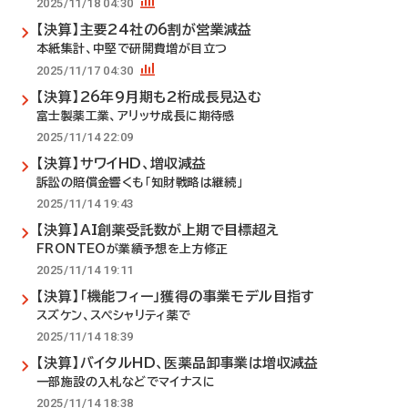
2025/11/18 04:30
【決算】主要24社の6割が営業減益
本紙集計、中堅で研開費増が目立つ
2025/11/17 04:30
【決算】26年9月期も2桁成長見込む
富士製薬工業、アリッサ成長に期待感
2025/11/14 22:09
【決算】サワイHD、増収減益
訴訟の賠償金響くも「知財戦略は継続」
2025/11/14 19:43
【決算】AI創薬受託数が上期で目標超え
FRONTEOが業績予想を上方修正
2025/11/14 19:11
【決算】「機能フィー」獲得の事業モデル目指す
スズケン、スペシャリティ薬で
2025/11/14 18:39
【決算】バイタルHD、医薬品卸事業は増収減益
一部施設の入札などでマイナスに
2025/11/14 18:38