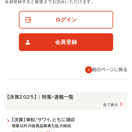
非
会員登録すると最後までお読みいただけます。
会
員
の
ログイン
閲
覧
制
限
会員登録
に
つ
い
て
前のページに戻る
【決算2025】 | 特集・連載一覧
全て表示
【決算】東和/サワイ、ともに増収
専業以外の後発品事業も拡大傾向