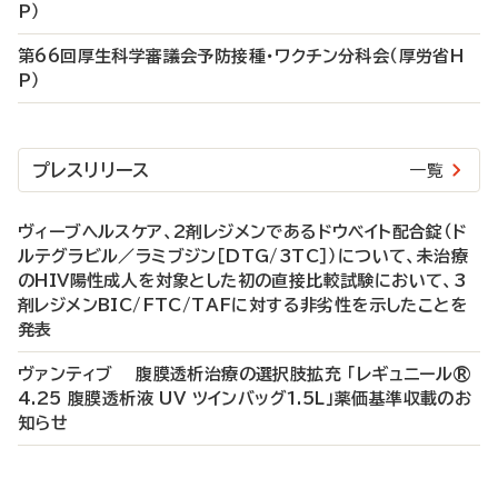
P）
第66回厚生科学審議会予防接種・ワクチン分科会（厚労省H
P）
プレスリリース
一覧
ヴィーブヘルスケア、2剤レジメンであるドウベイト配合錠（ド
ルテグラビル／ラミブジン［DTG/3TC］）について、未治療
のHIV陽性成人を対象とした初の直接比較試験において、3
剤レジメンBIC/FTC/TAFに対する非劣性を示したことを
発表
ヴァンティブ 腹膜透析治療の選択肢拡充 「レギュニール®
4.25 腹膜透析液 UV ツインバッグ1.5L」薬価基準収載のお
知らせ