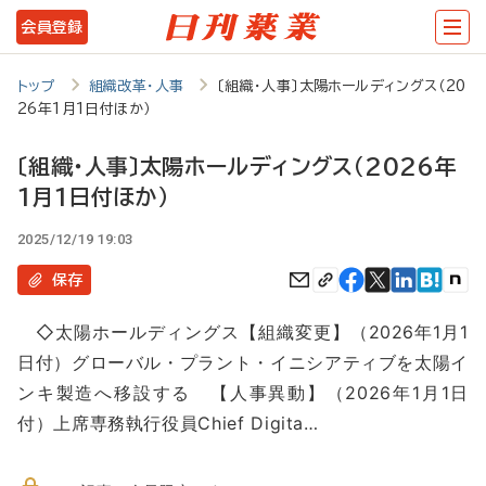
メ
会員登録
イ
ン
トップ
組織改革・人事
〔組織・人事〕太陽ホールディングス（20
26年1月1日付ほか）
コ
ン
〔組織・人事〕太陽ホールディングス（2026年
テ
1月1日付ほか）
ン
2025/12/19 19:03
ツ
保存
に
移
◇太陽ホールディングス【組織変更】（2026年1月1
日付）グローバル・プラント・イニシアティブを太陽イ
動
ンキ製造へ移設する 【人事異動】（2026年1月1日
付）上席専務執行役員Chief Digita…