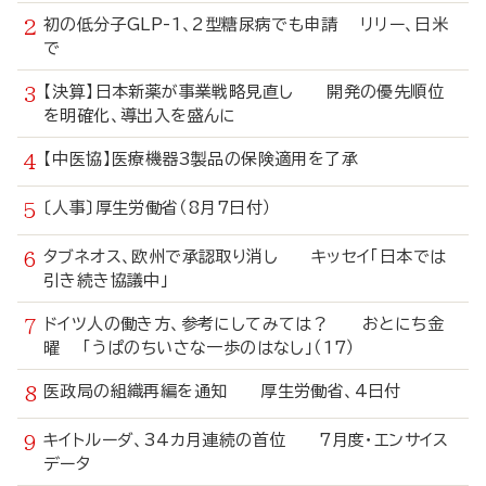
初の低分子GLP-1、2型糖尿病でも申請 リリー、日米
で
【決算】日本新薬が事業戦略見直し 開発の優先順位
を明確化、導出入を盛んに
【中医協】医療機器3製品の保険適用を了承
〔人事〕厚生労働省（8月7日付）
タブネオス、欧州で承認取り消し キッセイ「日本では
引き続き協議中」
ドイツ人の働き方、参考にしてみては？ おとにち金
曜 「うぱのちいさな一歩のはなし」（17）
医政局の組織再編を通知 厚生労働省、4日付
キイトルーダ、34カ月連続の首位 7月度・エンサイス
データ