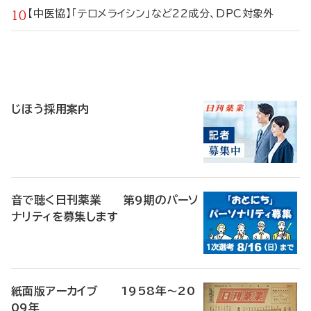
【中医協】「テロメライシン」など22成分、DPC対象外
寄
稿
じほう採用案内
音で聴く日刊薬業 第9期のパーソ
ナリティを募集します
紙面版アーカイブ 1958年～20
09年