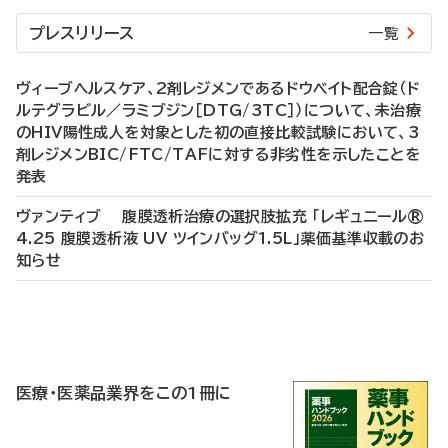
プレスリリース
一覧
ヴィーブヘルスケア、2剤レジメンであるドウベイト配合錠（ド
ルテグラビル／ラミブジン［DTG/3TC］）について、未治療
のHIV陽性成人を対象とした初の直接比較試験において、3
剤レジメンBIC/FTC/TAFに対する非劣性を示したことを
発表
ヴァンティブ 腹膜透析治療の選択肢拡充 「レギュニール®
4.25 腹膜透析液 UV ツインバッグ1.5L」薬価基準収載のお
知らせ
P
R
医療・医薬品業界をこの1冊に