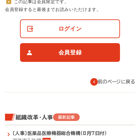
この記事は会員限定です。
非
会員登録すると最後までお読みいただけます。
会
員
の
ログイン
閲
覧
制
限
会員登録
に
つ
い
て
前のページに戻る
組織改革・人事
最新記事
〔人事〕医薬品医療機器総合機構（8月7日付）
2026/8/7 16:08