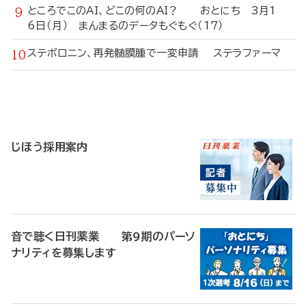
ところでこのAI、どこの何のAI？ おとにち 3月1
6日（月） まんまるのデータもぐもぐ（17）
ステボロニン、再発髄膜腫で一変申請 ステラファーマ
寄
稿
じほう採用案内
音で聴く日刊薬業 第9期のパーソ
ナリティを募集します