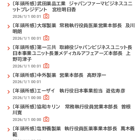
〔年頭所感〕武田薬品工業 ジャパンファーマビジネスユニ
ットプレジデント 宮柱明日香
2026/1/1 00:01
〔年頭所感〕大塚製薬 常務執行役員医薬営業本部長 及川
明朗
2026/1/1 00:01
〔年頭所感〕第一三共 取締役ジャパンビジネスユニット長
日本事業ユニット長兼メディカルアフェアーズ本部長 上
野司津子
2026/1/1 00:01
〔年頭所感〕中外製薬 営業本部長 髙野淳一
2026/1/1 00:01
〔年頭所感〕エーザイ 執行役日本事業担当 遊佐寿彦
2026/1/1 00:00
〔年頭所感〕協和キリン 常務執行役員営業本部長 曽根
川寛
2026/1/1 00:00
〔年頭所感〕塩野義製薬 執行役員医薬事業本部長 萬木義
範