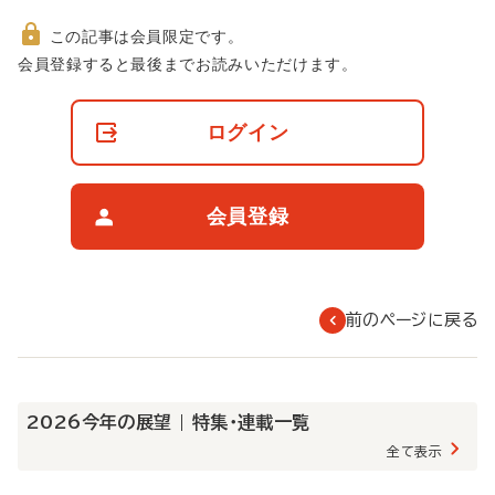
この記事は会員限定です。
非
会員登録すると最後までお読みいただけます。
会
員
の
ログイン
閲
覧
制
限
会員登録
に
つ
い
て
前のページに戻る
2026今年の展望 | 特集・連載一覧
全て表示