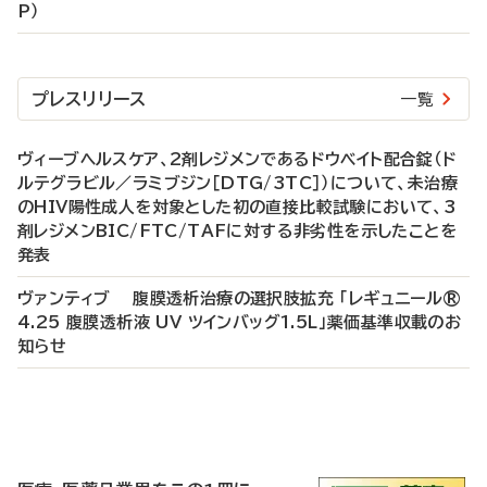
P）
プレスリリース
一覧
ヴィーブヘルスケア、2剤レジメンであるドウベイト配合錠（ド
ルテグラビル／ラミブジン［DTG/3TC］）について、未治療
のHIV陽性成人を対象とした初の直接比較試験において、3
剤レジメンBIC/FTC/TAFに対する非劣性を示したことを
発表
ヴァンティブ 腹膜透析治療の選択肢拡充 「レギュニール®
4.25 腹膜透析液 UV ツインバッグ1.5L」薬価基準収載のお
知らせ
P
R