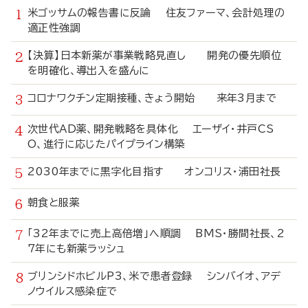
米ゴッサムの報告書に反論 住友ファーマ、会計処理の
適正性強調
【決算】日本新薬が事業戦略見直し 開発の優先順位
を明確化、導出入を盛んに
コロナワクチン定期接種、きょう開始 来年3月まで
次世代AD薬、開発戦略を具体化 エーザイ・井戸CS
O、進行に応じたパイプライン構築
2030年までに黒字化目指す オンコリス・浦田社長
朝食と服薬
「32年までに売上高倍増」へ順調 BMS・勝間社長、2
7年にも新薬ラッシュ
ブリンシドホビルP3、米で患者登録 シンバイオ、アデ
ノウイルス感染症で