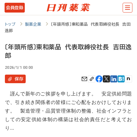
メ
会員登録
イ
ン
トップ
製薬企業
〔年頭所感〕東和薬品 代表取締役社長 吉田
逸郎
コ
ン
〔年頭所感〕東和薬品 代表取締役社長 吉田逸
テ
郎
ン
2026/1/1 00:00
ツ
保存
に
移
謹んで新年のご挨拶を申し上げます。 安定供給問題
で、引き続き関係者の皆様にご心配をおかけしておりま
動
す。 製造管理・品質管理体制の整備、社会インフラと
しての安定供給体制の構築は社会的責任だと考えてお
り…