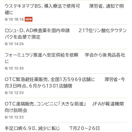
ウステキヌマブBS、導入療法で使用可 厚労省、通知で明
確に
8/10 18:16
ロシュ・D、AD検査薬を国内申請 217位リン酸化タウタン
パクを血漿で測定
8/10 14:26
フォーミュラリ推進へ安定供給を依頼 学会から後発品各社
に
8/10 13:43
OTC緊急避妊薬販売、全国1万5969店舗に 厚労省・今
月3日時点、6月から1381店舗増
8/10 12:33
OTC遠隔販売、コンビニに「大きな前進」 JFAが報道機関
向け説明会
8/10 12:32
手足口病6.98、減少に転じ 7月20～26日