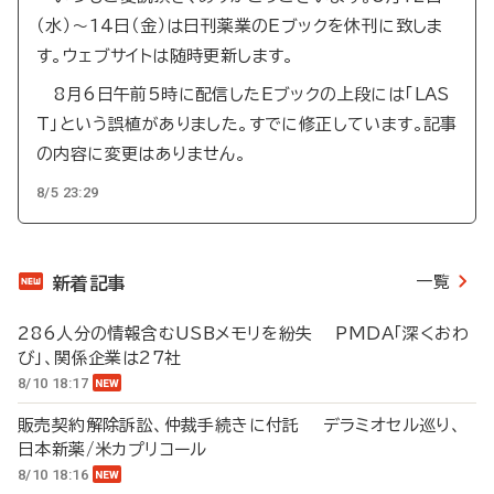
（水）～14日（金）は日刊薬業のEブックを休刊に致しま
す。ウェブサイトは随時更新します。
8月6日午前5時に配信したEブックの上段には「LAS
T」という誤植がありました。すでに修正しています。記事
の内容に変更はありません。
8/5 23:29
一覧
新着記事
286人分の情報含むUSBメモリを紛失 PMDA「深くおわ
び」、関係企業は27社
8/10 18:17
販売契約解除訴訟、仲裁手続きに付託 デラミオセル巡り、
日本新薬/米カプリコール
8/10 18:16