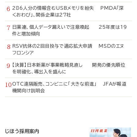
286人分の情報含むUSBメモリを紛失 PMDA「深
くおわび」、関係企業は27社
日薬連、個人データ漏えいで注意喚起 25年度は19
件と増加傾向
RSV抗体の2回目投与で適応拡大申請 MSDのエヌ
フロンシア
【決算】日本新薬が事業戦略見直し 開発の優先順位
を明確化、導出入を盛んに
OTC遠隔販売、コンビニに「大きな前進」 JFAが報道
機関向け説明会
寄
稿
じほう採用案内