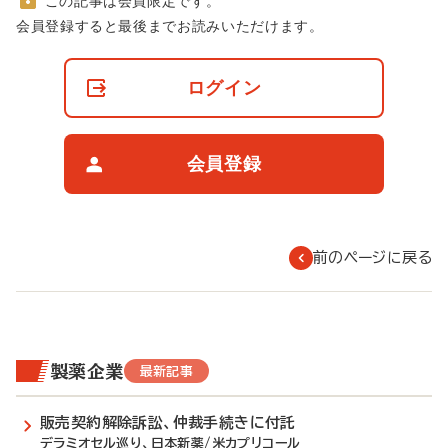
この記事は会員限定です。
非
会員登録すると最後までお読みいただけます。
会
員
の
ログイン
閲
覧
制
限
会員登録
に
つ
い
て
前のページに戻る
製薬企業
最新記事
販売契約解除訴訟、仲裁手続きに付託
デラミオセル巡り、日本新薬/米カプリコール