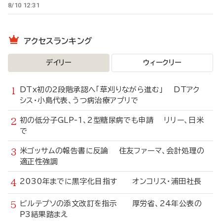
8/10 12:31
アクセスランキング
デイリー
ウィークリー
DTx初の2段階承認へ「草刈りながら進む」 DTアク
シス・小島代表、うつ病治療アプリで
初の低分子GLP-1、2型糖尿病でも申請 リリー、日米
で
米ゴッサムの報告書に反論 住友ファーマ、会計処理の
適正性強調
2030年までに黒字化目指す オンコリス・浦田社長
ビルテプソの添文改訂を指示 厚労省、24年公表の
P3結果踏まえ