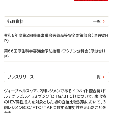
行政資料
一覧
令和8年度第2回薬事審議会医薬品等安全対策部会（厚労省H
P）
第66回厚生科学審議会予防接種・ワクチン分科会（厚労省H
P）
プレスリリース
一覧
ヴィーブヘルスケア、2剤レジメンであるドウベイト配合錠（ド
ルテグラビル／ラミブジン［DTG/3TC］）について、未治療
のHIV陽性成人を対象とした初の直接比較試験において、3
剤レジメンBIC/FTC/TAFに対する非劣性を示したことを