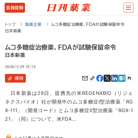
メ
会員登録
イ
ン
トップ
製薬企業
ムコ多糖症治療薬、FDAが試験保留命令
日本新薬
コ
ン
ムコ多糖症治療薬、FDAが試験保留命令
テ
日本新薬
ン
2026/1/29 15:13
ツ
保存
に
日本新薬は29日、提携先の米REGENXBIO（リジェ
移
ネクスバイオ）社が開発中のムコ多糖症I型治療薬「RG
動
X-111」（開発コード）とムコ多糖症II型治療薬「RGX-1
21」（同）について、米FDA…