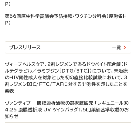
P）
第66回厚生科学審議会予防接種・ワクチン分科会（厚労省H
P）
プレスリリース
一覧
ヴィーブヘルスケア、2剤レジメンであるドウベイト配合錠（ド
ルテグラビル／ラミブジン［DTG/3TC］）について、未治療
のHIV陽性成人を対象とした初の直接比較試験において、3
剤レジメンBIC/FTC/TAFに対する非劣性を示したことを
発表
ヴァンティブ 腹膜透析治療の選択肢拡充 「レギュニール®
4.25 腹膜透析液 UV ツインバッグ1.5L」薬価基準収載のお
知らせ