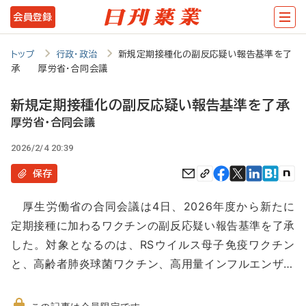
メ
会員登録
イ
ン
トップ
行政・政治
新規定期接種化の副反応疑い報告基準を了
承 厚労省・合同会議
コ
ン
新規定期接種化の副反応疑い報告基準を了承
テ
厚労省・合同会議
ン
2026/2/4 20:39
ツ
保存
に
厚生労働省の合同会議は4日、2026年度から新たに
移
定期接種に加わるワクチンの副反応疑い報告基準を了承
動
した。対象となるのは、RSウイルス母子免疫ワクチン
と、高齢者肺炎球菌ワクチン、高用量インフルエンザ…