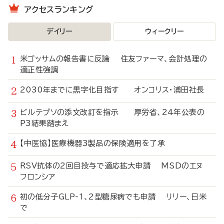
アクセスランキング
デイリー
ウィークリー
米ゴッサムの報告書に反論 住友ファーマ、会計処理の
適正性強調
2030年までに黒字化目指す オンコリス・浦田社長
ビルテプソの添文改訂を指示 厚労省、24年公表の
P3結果踏まえ
【中医協】医療機器3製品の保険適用を了承
RSV抗体の2回目投与で適応拡大申請 MSDのエヌ
フロンシア
初の低分子GLP-1、2型糖尿病でも申請 リリー、日米
で