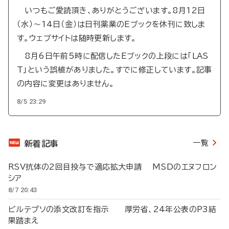
いつもご愛読頂き、ありがとうございます。8月12日
（水）～14日（金）は日刊薬業のEブックを休刊に致しま
す。ウェブサイトは随時更新します。
8月6日午前5時に配信したEブックの上段には「LAS
T」という誤植がありました。すでに修正しています。記事
の内容に変更はありません。
8/5 23:29
一覧
新着記事
RSV抗体の2回目投与で適応拡大申請 MSDのエヌフロン
シア
8/7 20:43
ビルテプソの添文改訂を指示 厚労省、24年公表のP3結
果踏まえ