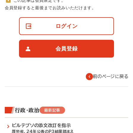
この記事は会員限定です。
非
会員登録すると最後までお読みいただけます。
会
員
の
ログイン
閲
覧
制
限
会員登録
に
つ
い
て
前のページに戻る
行政・政治
最新記事
ビルテプソの添文改訂を指示
厚労省、24年公表のP3結果踏まえ