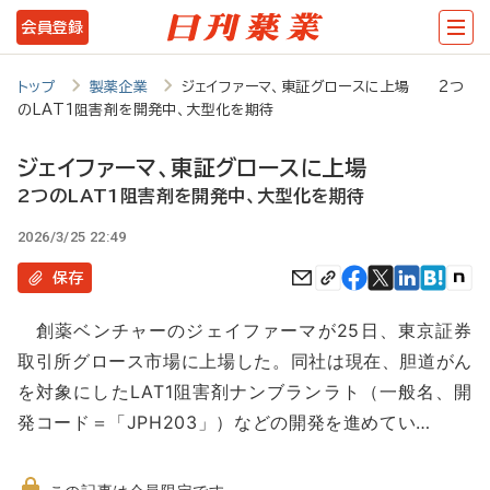
メ
会員登録
イ
ン
トップ
製薬企業
ジェイファーマ、東証グロースに上場 2つ
のLAT1阻害剤を開発中、大型化を期待
コ
ン
ジェイファーマ、東証グロースに上場
テ
2つのLAT1阻害剤を開発中、大型化を期待
ン
2026/3/25 22:49
ツ
保存
に
創薬ベンチャーのジェイファーマが25日、東京証券
移
取引所グロース市場に上場した。同社は現在、胆道がん
動
を対象にしたLAT1阻害剤ナンブランラト（一般名、開
発コード＝「JPH203」）などの開発を進めてい…