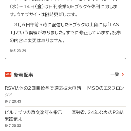
（水）～14日（金）は日刊薬業のEブックを休刊に致しま
す。ウェブサイトは随時更新します。
8月6日午前5時に配信したEブックの上段には「LAS
T」という誤植がありました。すでに修正しています。記事
の内容に変更はありません。
8/5 23:29
一覧
新着記事
RSV抗体の2回目投与で適応拡大申請 MSDのエヌフロン
シア
8/7 20:43
ビルテプソの添文改訂を指示 厚労省、24年公表のP3結
果踏まえ
8/7 20:33