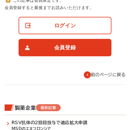
この記事は会員限定です。
非
会員登録すると最後までお読みいただけます。
会
員
の
ログイン
閲
覧
制
限
会員登録
に
つ
い
て
前のページに戻る
製薬企業
最新記事
RSV抗体の2回目投与で適応拡大申請
MSDのエヌフロンシア