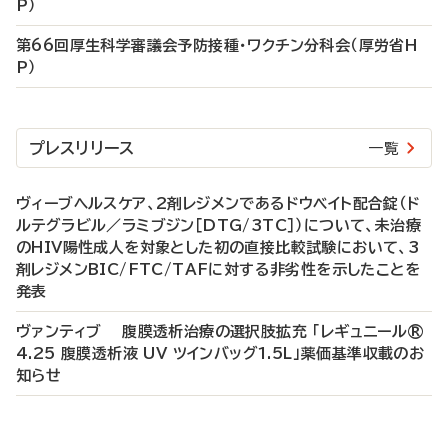
P）
第66回厚生科学審議会予防接種・ワクチン分科会（厚労省H
P）
プレスリリース
一覧
ヴィーブヘルスケア、2剤レジメンであるドウベイト配合錠（ド
ルテグラビル／ラミブジン［DTG/3TC］）について、未治療
のHIV陽性成人を対象とした初の直接比較試験において、3
剤レジメンBIC/FTC/TAFに対する非劣性を示したことを
発表
ヴァンティブ 腹膜透析治療の選択肢拡充 「レギュニール®
4.25 腹膜透析液 UV ツインバッグ1.5L」薬価基準収載のお
知らせ