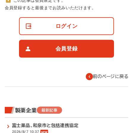
この記事は会員限定です。
非
会員登録すると最後までお読みいただけます。
会
員
の
ログイン
閲
覧
制
限
会員登録
に
つ
い
て
前のページに戻る
製薬企業
最新記事
富士薬品、和泉市と包括連携協定
2026/8/7 10:37