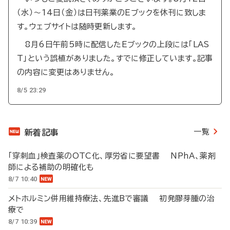
（水）～14日（金）は日刊薬業のEブックを休刊に致しま
す。ウェブサイトは随時更新します。
8月6日午前5時に配信したEブックの上段には「LAS
T」という誤植がありました。すでに修正しています。記事
の内容に変更はありません。
8/5 23:29
一覧
新着記事
「穿刺血」検査薬のOTC化、厚労省に要望書 NPhA、薬剤
師による補助の明確化も
8/7 10:40
メトホルミン併用維持療法、先進Bで審議 初発膠芽腫の治
療で
8/7 10:39