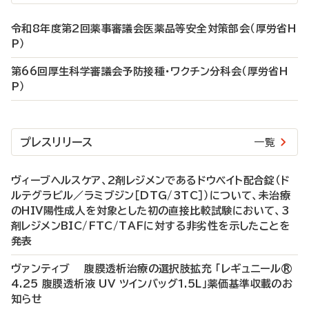
令和8年度第2回薬事審議会医薬品等安全対策部会（厚労省H
P）
第66回厚生科学審議会予防接種・ワクチン分科会（厚労省H
P）
プレスリリース
一覧
ヴィーブヘルスケア、2剤レジメンであるドウベイト配合錠（ド
ルテグラビル／ラミブジン［DTG/3TC］）について、未治療
のHIV陽性成人を対象とした初の直接比較試験において、3
剤レジメンBIC/FTC/TAFに対する非劣性を示したことを
発表
ヴァンティブ 腹膜透析治療の選択肢拡充 「レギュニール®
4.25 腹膜透析液 UV ツインバッグ1.5L」薬価基準収載のお
知らせ