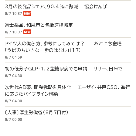
3月の後発品シェア、90.4％に微減 協会けんぽ
8/7 10:37
富士薬品、和泉市と包括連携協定
8/7 10:37
ドイツ人の働き方、参考にしてみては？ おとにち金曜
「うぱのちいさな一歩のはなし」（17）
8/7 04:59
初の低分子GLP-1、2型糖尿病でも申請 リリー、日米で
8/7 04:30
次世代AD薬、開発戦略を具体化 エーザイ・井戸CSO、進行
に応じたパイプライン構築
8/7 04:30
〔人事〕厚生労働省（8月7日付）
8/7 00:00