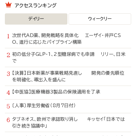
アクセスランキング
デイリー
ウィークリー
次世代AD薬、開発戦略を具体化 エーザイ・井戸CS
O、進行に応じたパイプライン構築
初の低分子GLP-1、2型糖尿病でも申請 リリー、日米
で
【決算】日本新薬が事業戦略見直し 開発の優先順位
を明確化、導出入を盛んに
【中医協】医療機器3製品の保険適用を了承
〔人事〕厚生労働省（8月7日付）
タブネオス、欧州で承認取り消し キッセイ「日本では
引き続き協議中」