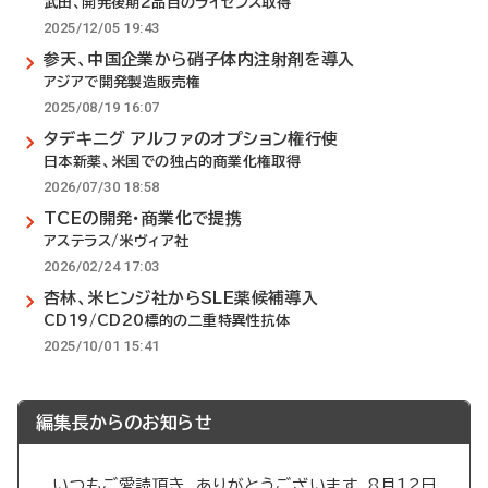
武田、開発後期2品目のライセンス取得
2025/12/05 19:43
参天、中国企業から硝子体内注射剤を導入
アジアで開発製造販売権
2025/08/19 16:07
タデキニグ アルファのオプション権行使
日本新薬、米国での独占的商業化権取得
2026/07/30 18:58
TCEの開発・商業化で提携
アステラス/米ヴィア社
2026/02/24 17:03
杏林、米ヒンジ社からSLE薬候補導入
CD19/CD20標的の二重特異性抗体
2025/10/01 15:41
編集長からのお知らせ
いつもご愛読頂き、ありがとうございます。8月12日