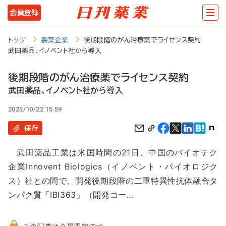
メ
会員登録
イ
ン
トップ
製薬企業
後期段階のがん治療薬でライセンス契約
武田薬品、イノベント社から導入
コ
ン
後期段階のがん治療薬でライセンス契約
テ
武田薬品、イノベント社から導入
ン
2025/10/22 15:59
ツ
保存
に
武田薬品工業は米国時間の21日、中国のバイオテク
移
企業Innovent Biologics（イノベント・バイオロジク
動
ス）社との間で、開発後期段階の二重特異性抗体融合タ
ンパク質「IBI363」（開発コー…