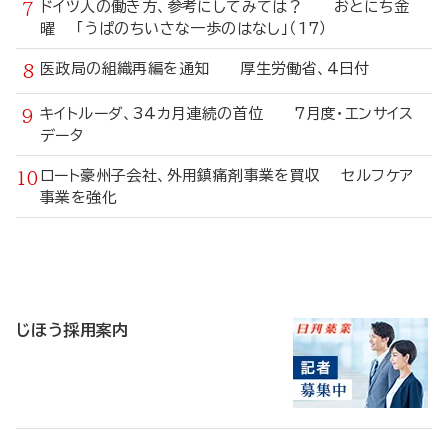
ドイツ人の働き方、参考にしてみては？ おとにち金
曜 「うぱのちいさな一歩のはなし」（17）
医政局の組織再編を通知 厚生労働省、4日付
キイトルーダ、34カ月連続の首位 7月度・エンサイス
データ
ロート豪州子会社、外用鎮痛剤事業を買収 セルフケア
事業を強化
寄
稿
じほう採用案内