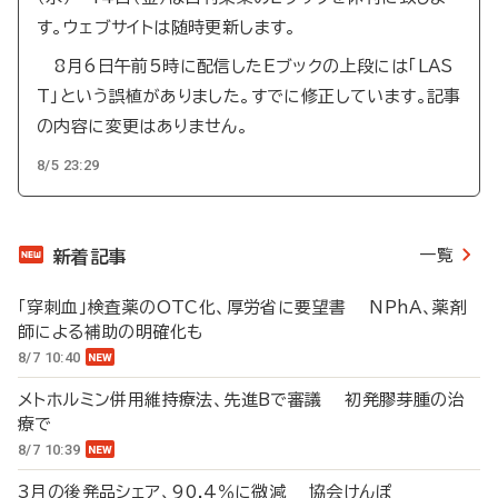
す。ウェブサイトは随時更新します。
8月6日午前5時に配信したEブックの上段には「LAS
T」という誤植がありました。すでに修正しています。記事
の内容に変更はありません。
8/5 23:29
一覧
新着記事
「穿刺血」検査薬のOTC化、厚労省に要望書 NPhA、薬剤
師による補助の明確化も
8/7 10:40
メトホルミン併用維持療法、先進Bで審議 初発膠芽腫の治
療で
8/7 10:39
3月の後発品シェア、90.4％に微減 協会けんぽ