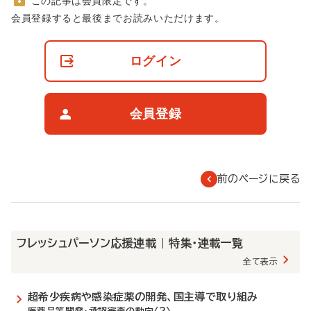
この記事は会員限定です。
非
会員登録すると最後までお読みいただけます。
会
員
の
ログイン
閲
覧
制
限
会員登録
に
つ
い
て
前のページに戻る
フレッシュパーソン応援連載 | 特集・連載一覧
全て表示
超希少疾病や感染症薬の開発、国主導で取り組み