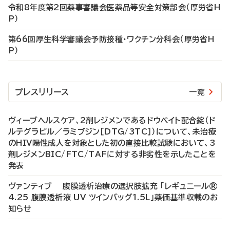
令和8年度第2回薬事審議会医薬品等安全対策部会（厚労省H
P）
第66回厚生科学審議会予防接種・ワクチン分科会（厚労省H
P）
プレスリリース
一覧
ヴィーブヘルスケア、2剤レジメンであるドウベイト配合錠（ド
ルテグラビル／ラミブジン［DTG/3TC］）について、未治療
のHIV陽性成人を対象とした初の直接比較試験において、3
剤レジメンBIC/FTC/TAFに対する非劣性を示したことを
発表
ヴァンティブ 腹膜透析治療の選択肢拡充 「レギュニール®
4.25 腹膜透析液 UV ツインバッグ1.5L」薬価基準収載のお
知らせ