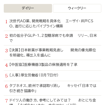
デイリー
ウィークリー
次世代AD薬、開発戦略を具体化 エーザイ・井戸CS
O、進行に応じたパイプライン構築
初の低分子GLP-1、2型糖尿病でも申請 リリー、日米
で
【決算】日本新薬が事業戦略見直し 開発の優先順位
を明確化、導出入を盛んに
【中医協】医療機器3製品の保険適用を了承
〔人事〕厚生労働省（8月7日付）
タブネオス、欧州で承認取り消し キッセイ「日本では
引き続き協議中」
ドイツ人の働き方、参考にしてみては？ おとにち金