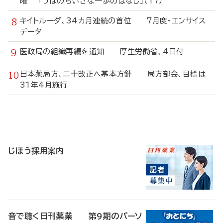
曜 「うぱのちいさな一歩のはなし」（17）
キイトルーダ、34カ月連続の首位 7月度・エンサイス
データ
医政局の組織再編を通知 厚生労働省、4日付
日本薬局方、二十改正へ基本方針 局方部会、目標は
31年4月施行
寄
稿
じほう採用案内
音で聴く日刊薬業 第9期のパーソ