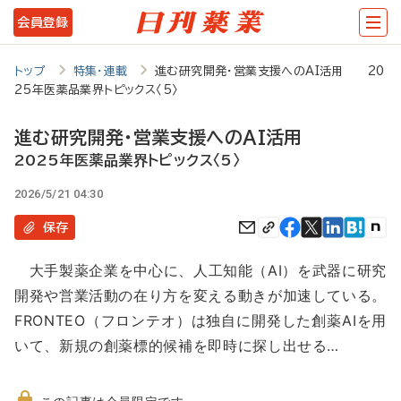
メ
会員登録
イ
ン
トップ
特集・連載
進む研究開発・営業支援へのAI活用 20
25年医薬品業界トピックス〈5〉
コ
ン
進む研究開発・営業支援へのAI活用
テ
2025年医薬品業界トピックス〈5〉
ン
2026/5/21 04:30
ツ
保存
に
大手製薬企業を中心に、人工知能（AI）を武器に研究
移
開発や営業活動の在り方を変える動きが加速している。
動
FRONTEO（フロンテオ）は独自に開発した創薬AIを用
いて、新規の創薬標的候補を即時に探し出せる…