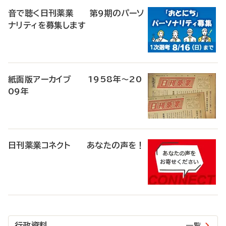
音で聴く日刊薬業 第9期のパーソ
ナリティを募集します
紙面版アーカイブ 1958年～20
09年
日刊薬業コネクト あなたの声を！
行政資料
一覧