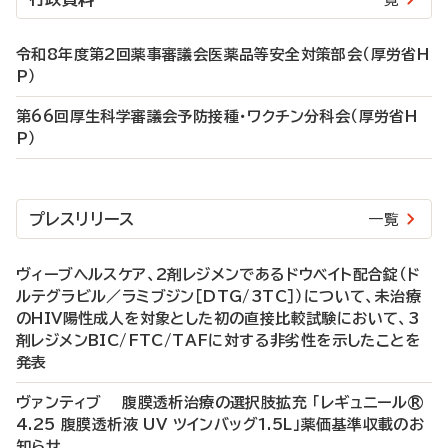
令和8年度第2回薬事審議会医薬品等安全対策部会（厚労省H
P）
第66回厚生科学審議会予防接種・ワクチン分科会（厚労省H
P）
プレスリリース
一覧
ヴィーブヘルスケア、2剤レジメンであるドウベイト配合錠（ド
ルテグラビル／ラミブジン［DTG/3TC］）について、未治療
のHIV陽性成人を対象とした初の直接比較試験において、3
剤レジメンBIC/FTC/TAFに対する非劣性を示したことを
発表
ヴァンティブ 腹膜透析治療の選択肢拡充 「レギュニール®
4.25 腹膜透析液 UV ツインバッグ1.5L」薬価基準収載のお
知らせ