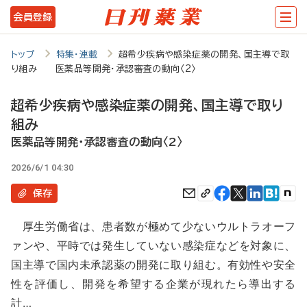
メ
会員登録
イ
ン
トップ
特集・連載
超希少疾病や感染症薬の開発、国主導で取
り組み 医薬品等開発・承認審査の動向〈2〉
コ
ン
超希少疾病や感染症薬の開発、国主導で取り
テ
組み
ン
医薬品等開発・承認審査の動向〈2〉
ツ
2026/6/1 04:30
に
保存
移
厚生労働省は、患者数が極めて少ないウルトラオーフ
動
ァンや、平時では発生していない感染症などを対象に、
国主導で国内未承認薬の開発に取り組む。有効性や安全
性を評価し、開発を希望する企業が現れたら導出する
計…