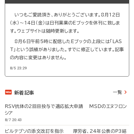
いつもご愛読頂き、ありがとうございます。8月12日
（水）～14日（金）は日刊薬業のEブックを休刊に致しま
す。ウェブサイトは随時更新します。
8月6日午前5時に配信したEブックの上段には「LAS
T」という誤植がありました。すでに修正しています。記事
の内容に変更はありません。
8/5 23:29
一覧
新着記事
RSV抗体の2回目投与で適応拡大申請 MSDのエヌフロン
シア
8/7 20:43
ビルテプソの添文改訂を指示 厚労省、24年公表のP3結