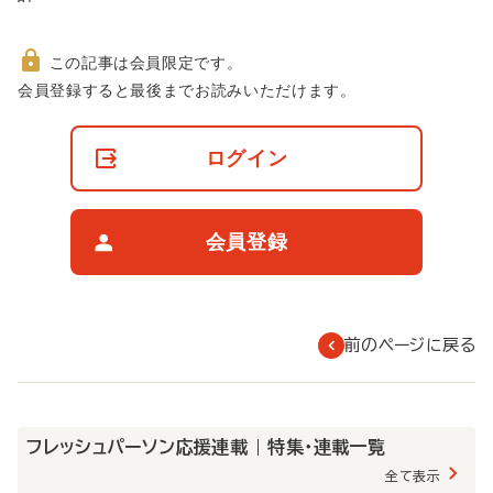
この記事は会員限定です。
非
会員登録すると最後までお読みいただけます。
会
員
の
ログイン
閲
覧
制
限
会員登録
に
つ
い
て
前のページに戻る
フレッシュパーソン応援連載 | 特集・連載一覧
全て表示