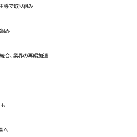
主導で取り組み
り組み
営統合、業界の再編加速
Gも
場へ