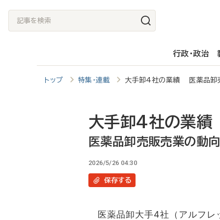
メ
記
イ
事
ン
を
行政・政治
コ
検
ン
索
トップ
特集・連載
大手卸4社の業績 医薬品卸売
テ
ン
ツ
大手卸4社の業績
に
医薬品卸売販売業の動向〈
移
2026/5/26 04:30
動
保存
する
医薬品卸大手4社（アルフレッ