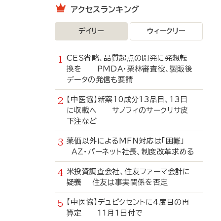
アクセスランキング
デイリー
ウィークリー
CES省略、品質起点の開発に発想転
換を PMDA・栗林審査役、製販後
データの発信も要請
【中医協】新薬10成分13品目、13日
に収載へ サノフィのサークリサ皮
下注など
薬価以外によるMFN対応は「困難」
AZ・バーネット社長、制度改革求める
米投資調査会社、住友ファーマ会計に
疑義 住友は事実関係を否定
【中医協】デュピクセントに4度目の再
算定 11月1日付で