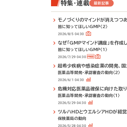
特集・連載
最新記事
モノづくりのマインドが消えつつ
皆に知ってほしいGMP〈2〉
2026/8/5 04:30
なぜ「GMPマインド講座」を作成
皆に知ってほしいGMP〈1〉
2026/7/29 04:30
超希少疾病や感染症薬の開発、国
医薬品等開発・承認審査の動向〈2〉
2026/6/1 04:30
危機対応医薬品確保に向けた取
医薬品等開発・承認審査の動向〈1〉
2026/5/29 04:30
ツルハHDとウエルシアHDが経
保険薬局の動向
2026/5/28 04:30