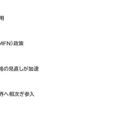
用
FN）政策
略の見直しが加速
界へ相次ぎ参入