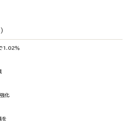
）
1.02％
減
の強化
議を