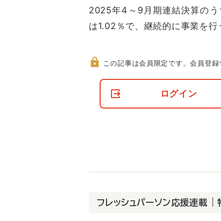
2025年4～9月期連結決算
は1.02％で、継続的に事業を
この記事は会員限定です。
会員登録
非
会
ログイン
員
の
閲
覧
制
限
に
つ
い
て
フレッシュパーソン応援連載 |