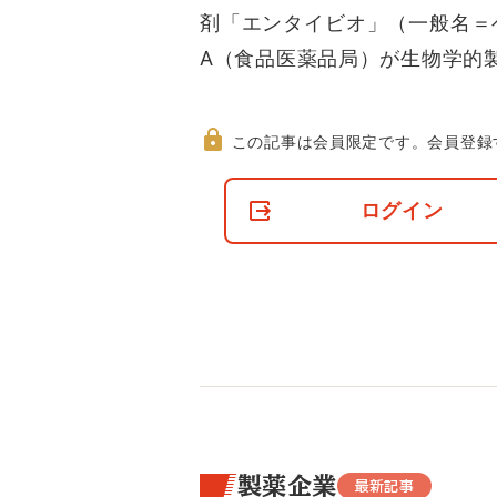
剤「エンタイビオ」（一般名＝
A（食品医薬品局）が生物学的
この記事は会員限定です。
会員登録
非
会
ログイン
員
の
閲
覧
制
限
に
つ
い
て
製薬企業
最新記事