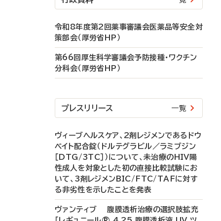
令和8年度第2回薬事審議会医薬品等安全対
策部会（厚労省HP）
第66回厚生科学審議会予防接種・ワクチン
分科会（厚労省HP）
プレスリリース
一覧
ヴィーブヘルスケア、2剤レジメンであるドウ
ベイト配合錠（ドルテグラビル／ラミブジン
［DTG/3TC］）について、未治療のHIV陽
性成人を対象とした初の直接比較試験にお
いて、3剤レジメンBIC/FTC/TAFに対す
る非劣性を示したことを発表
ヴァンティブ 腹膜透析治療の選択肢拡充
「レギュニール® 4.25 腹膜透析液 UV ツ