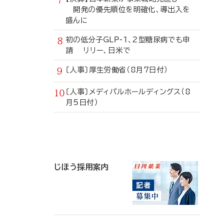
開発の優先順位を明確化、導出入を
盛んに
初の低分子GLP-1、2型糖尿病でも申
請 リリー、日米で
〔人事〕厚生労働省（8月7日付）
〔人事〕メディパルホールディングス（8
月5日付）
寄
稿
じほう採用案内