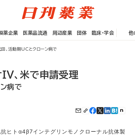
製薬企業
医薬品流通
周辺産業
団体
臨床・学会
他
田、活動期UCとクローン病で
IV、米で申請受理
ーン病で
抗ヒトα4β7インテグリンモノクローナル抗体製