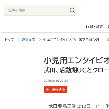
メ
記
イ
事
ン
を
行政・政治
コ
検
ン
索
トップ
製薬企業
小児用エンタイビオIV、米で申請受理 武
テ
ン
ツ
小児用エンタイビオ
に
武田、活動期UCとクロ
移
2026/6/10 20:31
動
保存
する
武田薬品工業は10日、ヒト化