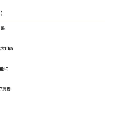
）
結果
拡大申請
可能に
で提携