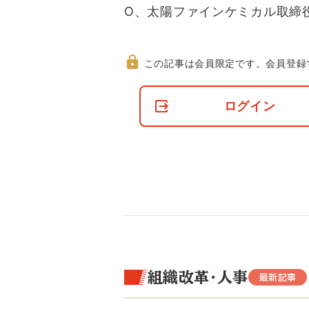
O、太陽ファインケミカル取締
この記事は会員限定です。
会員登録
非
会
ログイン
員
の
閲
覧
制
限
に
つ
い
て
組織改革・人事
最新記事