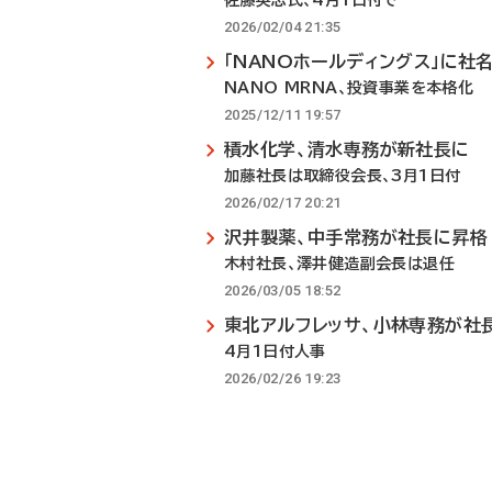
佐藤英志氏、4月1日付で
2026/02/04 21:35
「NANOホールディングス」に社
NANO MRNA、投資事業を本格化
2025/12/11 19:57
積水化学、清水専務が新社長に
加藤社長は取締役会長、3月1日付
2026/02/17 20:21
沢井製薬、中手常務が社長に昇格
木村社長、澤井健造副会長は退任
2026/03/05 18:52
東北アルフレッサ、小林専務が社
4月1日付人事
2026/02/26 19:23