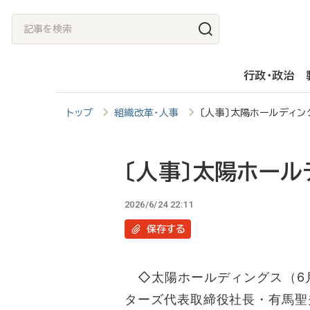
メ
記
イ
事
ン
を
行政・政治
コ
検
ン
索
トップ
組織改革・人事
〔人事〕太陽ホールディン
テ
ン
ツ
〔人事〕太陽ホール
に
2026/6/24 22:11
移
保存
する
動
◇太陽ホールディングス（6月
ターズ代表取締役社長・有馬聖