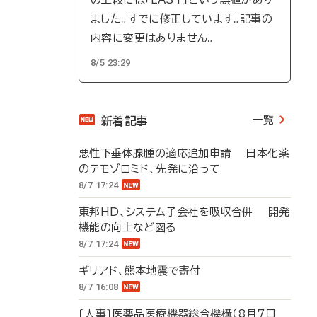
ました。すでに修正しています。記事の
内容に変更はありません。
8/5 23:29
一覧
新着記事
悪性下垂体腺腫の適応追加申請 日本化薬
のテモゾロミド、先発に沿って
8/7 17:24
東邦HD、システム子会社を吸収合併 開発
機能の向上など図る
8/7 17:24
ギリアド、熊本地震で寄付
8/7 16:08
〔人事〕医薬品医療機器総合機構（8月7日