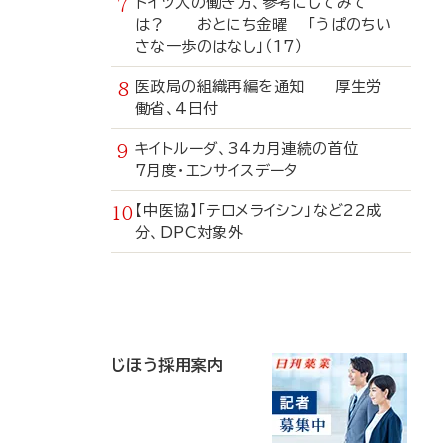
ドイツ人の働き方、参考にしてみて
は？ おとにち金曜 「うぱのちい
さな一歩のはなし」（17）
医政局の組織再編を通知 厚生労
働省、4日付
キイトルーダ、34カ月連続の首位
7月度・エンサイスデータ
【中医協】「テロメライシン」など22成
分、DPC対象外
寄
稿
じほう採用案内