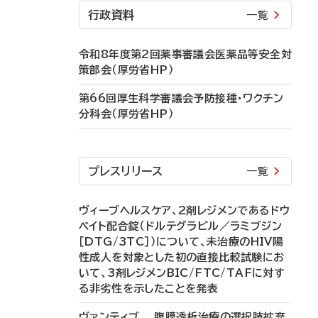
行政資料
一覧
令和8年度第2回薬事審議会医薬品等安全対
策部会（厚労省HP）
第66回厚生科学審議会予防接種・ワクチン
分科会（厚労省HP）
プレスリリース
一覧
ヴィーブヘルスケア、2剤レジメンであるドウ
ベイト配合錠（ドルテグラビル／ラミブジン
［DTG/3TC］）について、未治療のHIV陽
性成人を対象とした初の直接比較試験にお
いて、3剤レジメンBIC/FTC/TAFに対す
る非劣性を示したことを発表
ヴァンティブ 腹膜透析治療の選択肢拡充