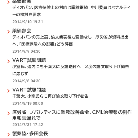
薬価部会
ディオバン、医療保険上の対応は議論継続 中川委員はペナルティ
ーの検討を要求
2014/9/10 19:31
薬価部会
ディオバンの売上高、論文発表後も変動なし 厚労省が資料提出
へ、「医療保険への影響」どう評価
2014/9/9 04:30
VART試験問題
小室氏、週内にも千葉大に反論送付へ 2度の論文取り下げ勧告
に応じず
2014/9/8 04:30
VART試験問題
千葉大、小室氏らに再び論文取り下げ勧告
2014/8/19 00:00
厚労省 ノバルティスに業務改善命令、CML治療薬の副作
用報告漏れで
2014/7/31 17:42
製薬協・多田会長