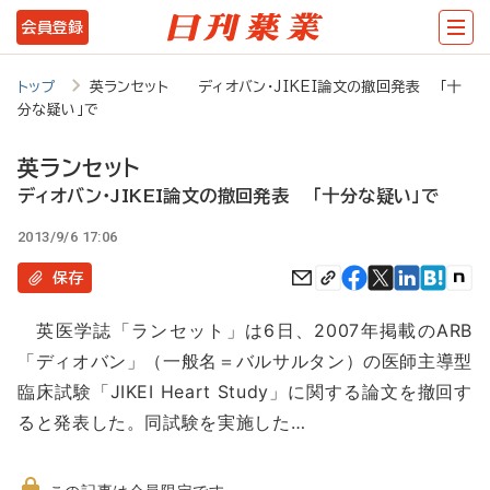
メ
会員登録
イ
ン
トップ
英ランセット ディオバン・JIKEI論文の撤回発表 「十
分な疑い」で
コ
ン
英ランセット
テ
ディオバン・JIKEI論文の撤回発表 「十分な疑い」で
ン
2013/9/6 17:06
ツ
保存
に
英医学誌「ランセット」は6日、2007年掲載のARB
移
「ディオバン」（一般名＝バルサルタン）の医師主導型
動
臨床試験「JIKEI Heart Study」に関する論文を撤回す
ると発表した。同試験を実施した…