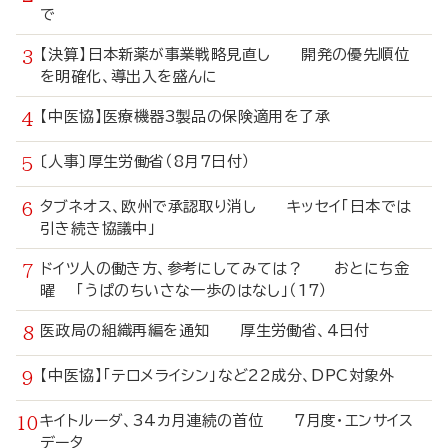
で
【決算】日本新薬が事業戦略見直し 開発の優先順位
を明確化、導出入を盛んに
【中医協】医療機器3製品の保険適用を了承
〔人事〕厚生労働省（8月7日付）
タブネオス、欧州で承認取り消し キッセイ「日本では
引き続き協議中」
ドイツ人の働き方、参考にしてみては？ おとにち金
曜 「うぱのちいさな一歩のはなし」（17）
医政局の組織再編を通知 厚生労働省、4日付
【中医協】「テロメライシン」など22成分、DPC対象外
キイトルーダ、34カ月連続の首位 7月度・エンサイス
データ