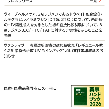
プレスリリース
一覧
ヴィーブヘルスケア、2剤レジメンであるドウベイト配合錠（ド
ルテグラビル／ラミブジン［DTG/3TC］）について、未治療
のHIV陽性成人を対象とした初の直接比較試験において、3
剤レジメンBIC/FTC/TAFに対する非劣性を示したことを
発表
ヴァンティブ 腹膜透析治療の選択肢拡充 「レギュニール®
4.25 腹膜透析液 UV ツインバッグ1.5L」薬価基準収載のお
知らせ
P
R
医療・医薬品業界をこの1冊に