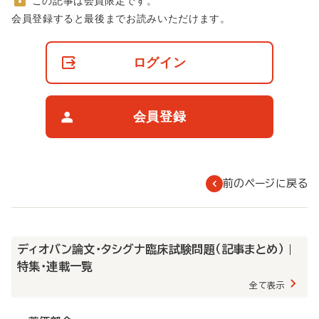
この記事は会員限定です。
非
会員登録すると最後までお読みいただけます。
会
員
の
ログイン
閲
覧
制
限
会員登録
に
つ
い
て
前のページに戻る
ディオバン論文・タシグナ臨床試験問題（記事まとめ） |
特集・連載一覧
全て表示