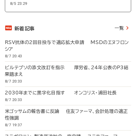
8/5 23:29
一覧
新着記事
RSV抗体の2回目投与で適応拡大申請 MSDのエヌフロン
シア
8/7 20:43
ビルテプソの添文改訂を指示 厚労省、24年公表のP3結
果踏まえ
8/7 20:33
2030年までに黒字化目指す オンコリス・浦田社長
8/7 20:33
米ゴッサムの報告書に反論 住友ファーマ、会計処理の適正
性強調
8/7 19:37