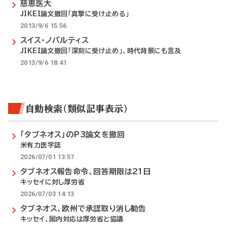
慈恵医大
JIKEI論文撤回「真摯に受け止める」
2013/9/6 15:56
スイス・ノバルティス
JIKEI論文撤回「深刻に受け止め」、時代背景にも言及
2013/9/6 18:41
自動検索（類似記事表示）
「タブネオス」のP3論文を撤回
米有力医学誌
2026/07/01 13:57
タブネオス報告命令、回答期限は21日
キッセイに対し厚労省
2026/07/03 14:13
タブネオス、欧州で承認取り消し勧告
キッセイ、国内対応は厚労省と協議