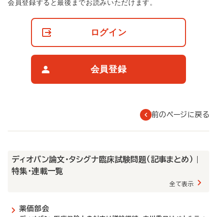
非
会員登録すると最後までお読みいただけます。
会
員
の
ログイン
閲
覧
制
限
会員登録
に
つ
い
て
前のページに戻る
ディオバン論文・タシグナ臨床試験問題（記事まとめ） |
特集・連載一覧
全て表示
薬価部会