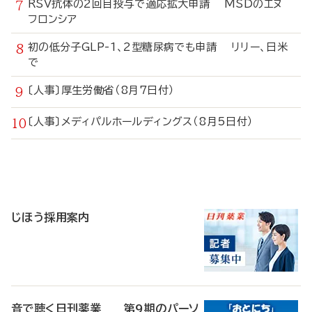
RSV抗体の2回目投与で適応拡大申請 MSDのエヌ
フロンシア
初の低分子GLP-1、2型糖尿病でも申請 リリー、日米
で
〔人事〕厚生労働省（8月7日付）
〔人事〕メディパルホールディングス（8月5日付）
寄
稿
じほう採用案内
音で聴く日刊薬業 第9期のパーソ