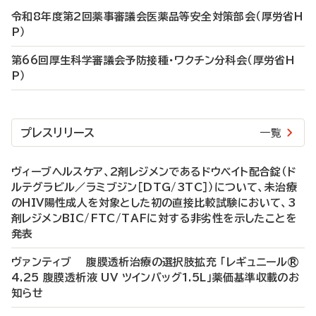
令和8年度第2回薬事審議会医薬品等安全対策部会（厚労省H
P）
第66回厚生科学審議会予防接種・ワクチン分科会（厚労省H
P）
プレスリリース
一覧
ヴィーブヘルスケア、2剤レジメンであるドウベイト配合錠（ド
ルテグラビル／ラミブジン［DTG/3TC］）について、未治療
のHIV陽性成人を対象とした初の直接比較試験において、3
剤レジメンBIC/FTC/TAFに対する非劣性を示したことを
発表
ヴァンティブ 腹膜透析治療の選択肢拡充 「レギュニール®
4.25 腹膜透析液 UV ツインバッグ1.5L」薬価基準収載のお
知らせ