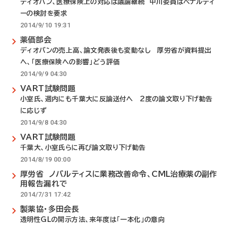
ディオバン、医療保険上の対応は議論継続 中川委員はペナルティ
ーの検討を要求
2014/9/10 19:31
薬価部会
ディオバンの売上高、論文発表後も変動なし 厚労省が資料提出
へ、「医療保険への影響」どう評価
2014/9/9 04:30
VART試験問題
小室氏、週内にも千葉大に反論送付へ 2度の論文取り下げ勧告
に応じず
2014/9/8 04:30
VART試験問題
千葉大、小室氏らに再び論文取り下げ勧告
2014/8/19 00:00
厚労省 ノバルティスに業務改善命令、CML治療薬の副作
用報告漏れで
2014/7/31 17:42
製薬協・多田会長
透明性GLの開示方法、来年度は「一本化」の意向