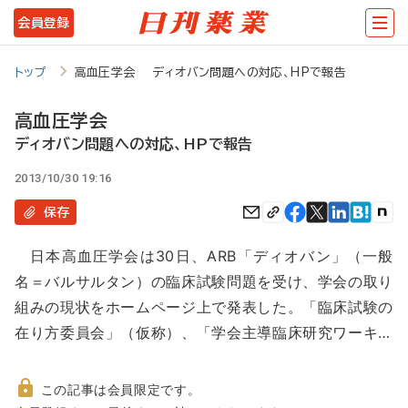
メ
会員登録
イ
ン
トップ
高血圧学会 ディオバン問題への対応、HPで報告
コ
高血圧学会
ン
ディオバン問題への対応、HPで報告
テ
2013/10/30 19:16
ン
保存
ツ
に
日本高血圧学会は30日、ARB「ディオバン」（一般
移
名＝バルサルタン）の臨床試験問題を受け、学会の取り
動
組みの現状をホームページ上で発表した。「臨床試験の
在り方委員会」（仮称）、「学会主導臨床研究ワーキ…
この記事は会員限定です。