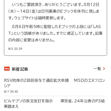
いつもご愛読頂き、ありがとうございます。8月12日
（水）～14日（金）は日刊薬業のEブックを休刊に致しま
す。ウェブサイトは随時更新します。
8月6日午前5時に配信したEブックの上段には「LAS
T」という誤植がありました。すでに修正しています。記事
の内容に変更はありません。
8/5 23:29
一覧
新着記事
RSV抗体の2回目投与で適応拡大申請 MSDのエヌフロン
シア
8/7 20:43
ビルテプソの添文改訂を指示 厚労省、24年公表のP3結
果踏まえ