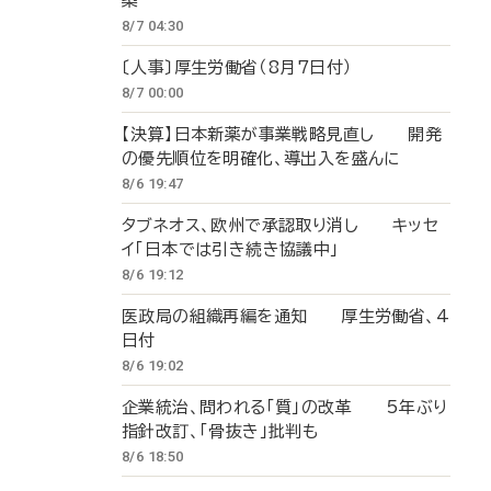
築
8/7 04:30
〔人事〕厚生労働省（8月7日付）
8/7 00:00
【決算】日本新薬が事業戦略見直し 開発
の優先順位を明確化、導出入を盛んに
8/6 19:47
タブネオス、欧州で承認取り消し キッセ
イ「日本では引き続き協議中」
8/6 19:12
医政局の組織再編を通知 厚生労働省、4
日付
8/6 19:02
企業統治、問われる「質」の改革 5年ぶり
指針改訂、「骨抜き」批判も
8/6 18:50