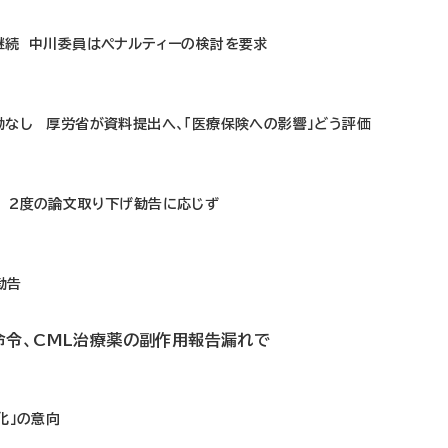
継続 中川委員はペナルティーの検討を要求
動なし 厚労省が資料提出へ、「医療保険への影響」どう評価
 2度の論文取り下げ勧告に応じず
勧告
命令、CML治療薬の副作用報告漏れで
化」の意向