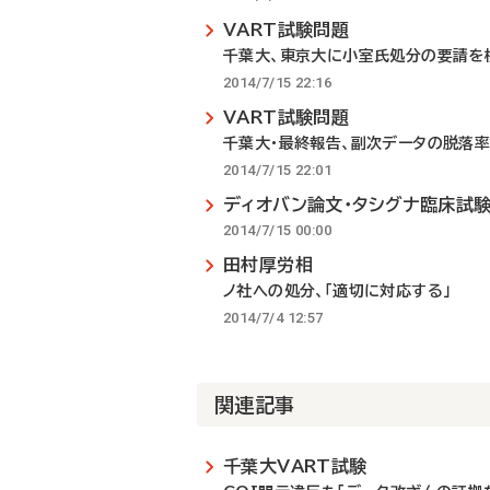
VART試験問題
千葉大、東京大に小室氏処分の要請を
2014/7/15 22:16
VART試験問題
千葉大・最終報告、副次データの脱落率
2014/7/15 22:01
ディオバン論文・タシグナ臨床試験
2014/7/15 00:00
田村厚労相
ノ社への処分、「適切に対応する」
2014/7/4 12:57
関連記事
千葉大VART試験