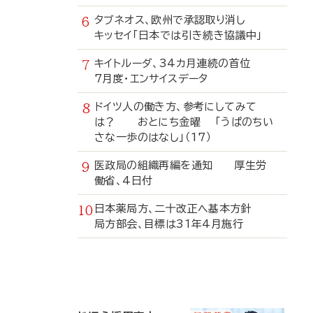
タブネオス、欧州で承認取り消し
キッセイ「日本では引き続き協議中」
キイトルーダ、34カ月連続の首位
7月度・エンサイスデータ
ドイツ人の働き方、参考にしてみて
は？ おとにち金曜 「うぱのちい
さな一歩のはなし」（17）
医政局の組織再編を通知 厚生労
働省、4日付
日本薬局方、二十改正へ基本方針
局方部会、目標は31年4月施行
寄
稿