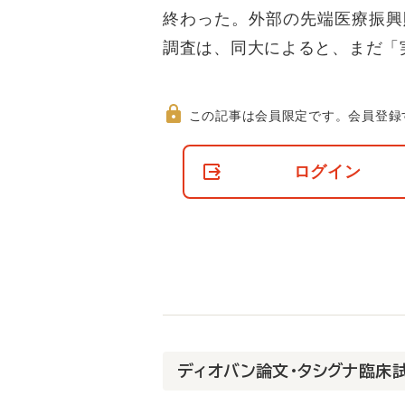
終わった。外部の先端医療振興
調査は、同大によると、まだ「
この記事は会員限定です。
会員登録
非
会
ログイン
員
の
閲
覧
制
限
に
つ
い
て
ディオバン論文・タシグナ臨床試