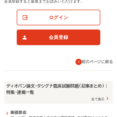
非
会員登録すると最後までお読みいただけます。
会
員
の
ログイン
閲
覧
制
限
会員登録
に
つ
い
て
前のページに戻る
ディオバン論文・タシグナ臨床試験問題（記事まとめ） |
特集・連載一覧
全て表示
薬価部会