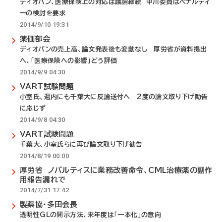
ディオバン、医療保険上の対応は議論継続 中川委員はペナルティ
ーの検討を要求
2014/9/10 19:31
薬価部会
ディオバンの売上高、論文発表後も変動なし 厚労省が資料提出
へ、「医療保険への影響」どう評価
2014/9/9 04:30
VART試験問題
小室氏、週内にも千葉大に反論送付へ 2度の論文取り下げ勧告
に応じず
2014/9/8 04:30
VART試験問題
千葉大、小室氏らに再び論文取り下げ勧告
2014/8/19 00:00
厚労省 ノバルティスに業務改善命令、CML治療薬の副作
用報告漏れで
2014/7/31 17:42
製薬協・多田会長
透明性GLの開示方法、来年度は「一本化」の意向