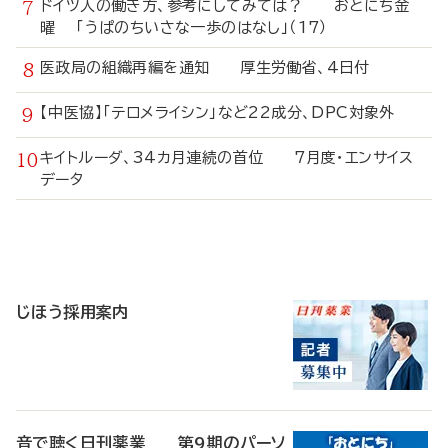
ドイツ人の働き方、参考にしてみては？ おとにち金
曜 「うぱのちいさな一歩のはなし」（17）
医政局の組織再編を通知 厚生労働省、4日付
【中医協】「テロメライシン」など22成分、DPC対象外
キイトルーダ、34カ月連続の首位 7月度・エンサイス
データ
寄
稿
じほう採用案内
音で聴く日刊薬業 第9期のパーソ