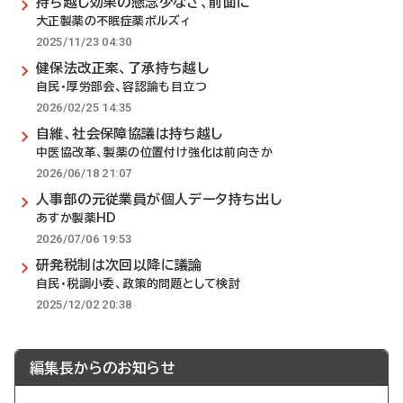
持ち越し効果の懸念少なさ、前面に
大正製薬の不眠症薬ボルズィ
2025/11/23 04:30
健保法改正案、了承持ち越し
自民・厚労部会、容認論も目立つ
2026/02/25 14:35
自維、社会保障協議は持ち越し
中医協改革、製薬の位置付け強化は前向きか
2026/06/18 21:07
人事部の元従業員が個人データ持ち出し
あすか製薬HD
2026/07/06 19:53
研発税制は次回以降に議論
自民・税調小委、政策的問題として検討
2025/12/02 20:38
編集長からのお知らせ