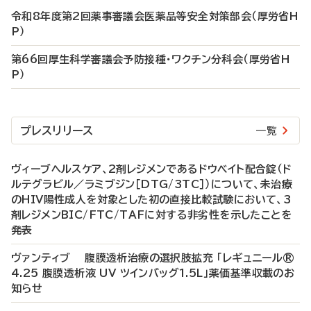
令和8年度第2回薬事審議会医薬品等安全対策部会（厚労省H
P）
第66回厚生科学審議会予防接種・ワクチン分科会（厚労省H
P）
プレスリリース
一覧
ヴィーブヘルスケア、2剤レジメンであるドウベイト配合錠（ド
ルテグラビル／ラミブジン［DTG/3TC］）について、未治療
のHIV陽性成人を対象とした初の直接比較試験において、3
剤レジメンBIC/FTC/TAFに対する非劣性を示したことを
発表
ヴァンティブ 腹膜透析治療の選択肢拡充 「レギュニール®
4.25 腹膜透析液 UV ツインバッグ1.5L」薬価基準収載のお
知らせ