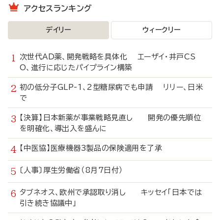
アクセスランキング
デイリー
ウィークリー
次世代AD薬、開発戦略を具体化 エーザイ・井戸CS
O、進行に応じたパイプライン構築
初の低分子GLP-1、2型糖尿病でも申請 リリー、日米
で
【決算】日本新薬が事業戦略見直し 開発の優先順位
を明確化、導出入を盛んに
【中医協】医療機器3製品の保険適用を了承
〔人事〕厚生労働省（8月7日付）
タブネオス、欧州で承認取り消し キッセイ「日本では
引き続き協議中」