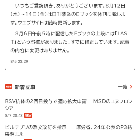
いつもご愛読頂き、ありがとうございます。8月12日
（水）～14日（金）は日刊薬業のEブックを休刊に致しま
す。ウェブサイトは随時更新します。
8月6日午前5時に配信したEブックの上段には「LAS
T」という誤植がありました。すでに修正しています。記事
の内容に変更はありません。
8/5 23:29
一覧
新着記事
RSV抗体の2回目投与で適応拡大申請 MSDのエヌフロン
シア
8/7 20:43
ビルテプソの添文改訂を指示 厚労省、24年公表のP3結
果踏まえ