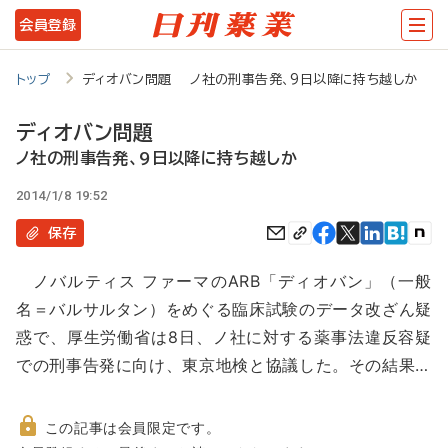
メ
会員登録
イ
ン
トップ
ディオバン問題 ノ社の刑事告発、9日以降に持ち越しか
コ
ディオバン問題
ン
ノ社の刑事告発、9日以降に持ち越しか
テ
2014/1/8 19:52
ン
保存
ツ
に
ノバルティス ファーマのARB「ディオバン」（一般
移
名＝バルサルタン）をめぐる臨床試験のデータ改ざん疑
動
惑で、厚生労働省は8日、ノ社に対する薬事法違反容疑
での刑事告発に向け、東京地検と協議した。その結果…
この記事は会員限定です。