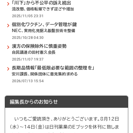
「川下」から不公平の訴え続出
流改懇、価格転嫁できず逆ざや増加
2025/11/05 23:31
個別化ワクチン、データ管理が鍵
NEC、実用化見据え基盤技術を整備
2025/10/28 04:30
漢方の保険除外に慎重姿勢
自民議連の田村憲久会長
2025/11/07 19:37
長期品情報「最低限必要な範囲の整理を」
安川課長、関係団体に意見集約求める
2026/07/13 15:54
編集長からのお知らせ
いつもご愛読頂き、ありがとうございます。8月12日
（水）～14日（金）は日刊薬業のEブックを休刊に致しま