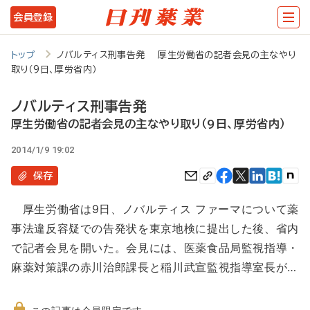
メ
会員登録
イ
ン
トップ
ノバルティス刑事告発 厚生労働省の記者会見の主なやり
取り（9日、厚労省内）
コ
ン
ノバルティス刑事告発
テ
厚生労働省の記者会見の主なやり取り（9日、厚労省内）
ン
2014/1/9 19:02
ツ
保存
に
厚生労働省は9日、ノバルティス ファーマについて薬
移
事法違反容疑での告発状を東京地検に提出した後、省内
動
で記者会見を開いた。会見には、医薬食品局監視指導・
麻薬対策課の赤川治郎課長と稲川武宣監視指導室長が…