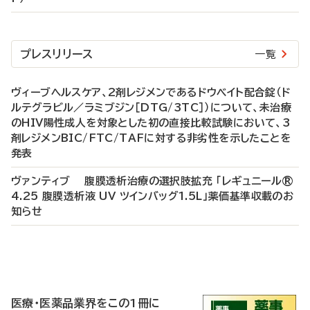
プレスリリース
一覧
ヴィーブヘルスケア、2剤レジメンであるドウベイト配合錠（ド
ルテグラビル／ラミブジン［DTG/3TC］）について、未治療
のHIV陽性成人を対象とした初の直接比較試験において、3
剤レジメンBIC/FTC/TAFに対する非劣性を示したことを
発表
ヴァンティブ 腹膜透析治療の選択肢拡充 「レギュニール®
4.25 腹膜透析液 UV ツインバッグ1.5L」薬価基準収載のお
知らせ
P
R
医療・医薬品業界をこの1冊に