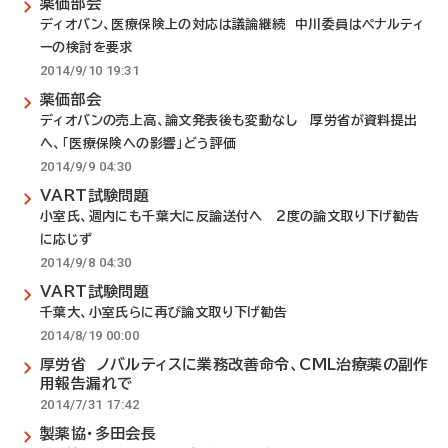
薬価部会
ディオバン、医療保険上の対応は議論継続 中川委員はペナルティ
ーの検討を要求
2014/9/10 19:31
薬価部会
ディオバンの売上高、論文発表後も変動なし 厚労省が資料提出
へ、「医療保険への影響」どう評価
2014/9/9 04:30
VART試験問題
小室氏、週内にも千葉大に反論送付へ 2度の論文取り下げ勧告
に応じず
2014/9/8 04:30
VART試験問題
千葉大、小室氏らに再び論文取り下げ勧告
2014/8/19 00:00
厚労省 ノバルティスに業務改善命令、CML治療薬の副作
用報告漏れで
2014/7/31 17:42
製薬協・多田会長