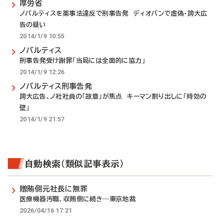
厚労省
ノバルティスを薬事法違反で刑事告発 ディオバンで虚偽・誇大広
告の疑い
2014/1/9 10:55
ノバルティス
刑事告発受け謝罪「当局には全面的に協力」
2014/1/9 12:26
ノバルティス刑事告発
誇大広告、ノ社社員の「故意」が焦点 キーマン割り出しに「時効の
壁」
2014/1/9 21:57
自動検索（類似記事表示）
贈賄側元社長に無罪
医療機器汚職、収賄側に続き―東京地裁
2026/04/16 17:21