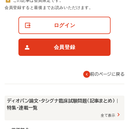
この記事は会員限定です。
非
会員登録すると最後までお読みいただけます。
会
員
の
ログイン
閲
覧
制
限
会員登録
に
つ
い
て
前のページに戻る
ディオバン論文・タシグナ臨床試験問題（記事まとめ） |
特集・連載一覧
全て表示