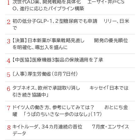
次世代AD薬、開発戦略を具体化 エーザイ・井戸CS
O、進行に応じたパイプライン構築
初の低分子GLP-1、2型糖尿病でも申請 リリー、日米
で
【決算】日本新薬が事業戦略見直し 開発の優先順位
を明確化、導出入を盛んに
【中医協】医療機器3製品の保険適用を了承
〔人事〕厚生労働省（8月7日付）
タブネオス、欧州で承認取り消し キッセイ「日本では
引き続き協議中」
ドイツ人の働き方、参考にしてみては？ おとにち金
曜 「うぱのちいさな一歩のはなし」（17）
キイトルーダ、34カ月連続の首位 7月度・エンサイス
データ