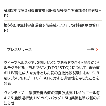
令和8年度第2回薬事審議会医薬品等安全対策部会（厚労省H
P）
第66回厚生科学審議会予防接種・ワクチン分科会（厚労省H
P）
プレスリリース
一覧
ヴィーブヘルスケア、2剤レジメンであるドウベイト配合錠（ド
ルテグラビル／ラミブジン［DTG/3TC］）について、未治療
のHIV陽性成人を対象とした初の直接比較試験において、3
剤レジメンBIC/FTC/TAFに対する非劣性を示したことを
発表
ヴァンティブ 腹膜透析治療の選択肢拡充 「レギュニール®
4.25 腹膜透析液 UV ツインバッグ1.5L」薬価基準収載のお
知らせ