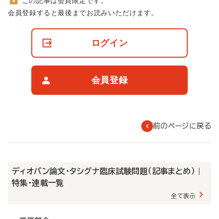
この記事は会員限定です。
非
会員登録すると最後までお読みいただけます。
会
員
の
ログイン
閲
覧
制
限
会員登録
に
つ
い
て
前のページに戻る
ディオバン論文・タシグナ臨床試験問題（記事まとめ） |
特集・連載一覧
全て表示