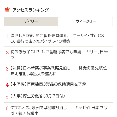
アクセスランキング
デイリー
ウィークリー
次世代AD薬、開発戦略を具体化 エーザイ・井戸CS
O、進行に応じたパイプライン構築
初の低分子GLP-1、2型糖尿病でも申請 リリー、日米
で
【決算】日本新薬が事業戦略見直し 開発の優先順位
を明確化、導出入を盛んに
【中医協】医療機器3製品の保険適用を了承
〔人事〕厚生労働省（8月7日付）
タブネオス、欧州で承認取り消し キッセイ「日本では
引き続き協議中」