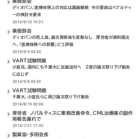
薬価部会
ディオバン、医療保険上の対応は議論継続 中川委員はペナルティ
ーの検討を要求
2014/9/10 19:31
薬価部会
ディオバンの売上高、論文発表後も変動なし 厚労省が資料提出
へ、「医療保険への影響」どう評価
2014/9/9 04:30
VART試験問題
小室氏、週内にも千葉大に反論送付へ 2度の論文取り下げ勧告
に応じず
2014/9/8 04:30
VART試験問題
千葉大、小室氏らに再び論文取り下げ勧告
2014/8/19 00:00
厚労省 ノバルティスに業務改善命令、CML治療薬の副作
用報告漏れで
2014/7/31 17:42
製薬協・多田会長