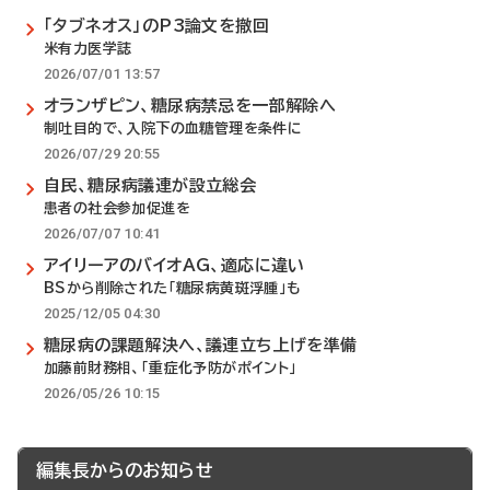
「タブネオス」のP3論文を撤回
米有力医学誌
2026/07/01 13:57
オランザピン、糖尿病禁忌を一部解除へ
制吐目的で、入院下の血糖管理を条件に
2026/07/29 20:55
自民、糖尿病議連が設立総会
患者の社会参加促進を
2026/07/07 10:41
アイリーアのバイオAG、適応に違い
BSから削除された「糖尿病黄斑浮腫」も
2025/12/05 04:30
糖尿病の課題解決へ、議連立ち上げを準備
加藤前財務相、「重症化予防がポイント」
2026/05/26 10:15
編集長からのお知らせ