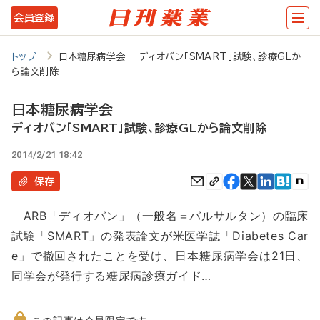
メ
会員登録
イ
ン
トップ
日本糖尿病学会 ディオバン「SMART」試験、診療GLか
ら論文削除
コ
ン
日本糖尿病学会
テ
ディオバン「SMART」試験、診療GLから論文削除
ン
2014/2/21 18:42
ツ
保存
に
ARB「ディオバン」（一般名＝バルサルタン）の臨床
移
試験「SMART」の発表論文が米医学誌「Diabetes Car
動
e」で撤回されたことを受け、日本糖尿病学会は21日、
同学会が発行する糖尿病診療ガイド…