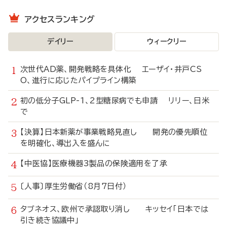
アクセスランキング
デイリー
ウィークリー
次世代AD薬、開発戦略を具体化 エーザイ・井戸CS
O、進行に応じたパイプライン構築
初の低分子GLP-1、2型糖尿病でも申請 リリー、日米
で
【決算】日本新薬が事業戦略見直し 開発の優先順位
を明確化、導出入を盛んに
【中医協】医療機器3製品の保険適用を了承
〔人事〕厚生労働省（8月7日付）
タブネオス、欧州で承認取り消し キッセイ「日本では
引き続き協議中」