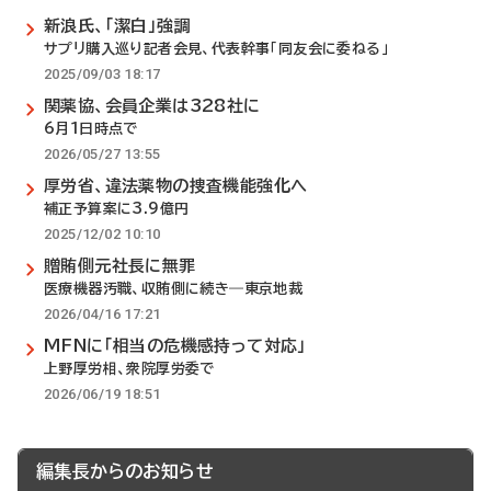
新浪氏、「潔白」強調
サプリ購入巡り記者会見、代表幹事「同友会に委ねる」
2025/09/03 18:17
関薬協、会員企業は328社に
6月1日時点で
2026/05/27 13:55
厚労省、違法薬物の捜査機能強化へ
補正予算案に3.9億円
2025/12/02 10:10
贈賄側元社長に無罪
医療機器汚職、収賄側に続き―東京地裁
2026/04/16 17:21
MFNに「相当の危機感持って対応」
上野厚労相、衆院厚労委で
2026/06/19 18:51
編集長からのお知らせ