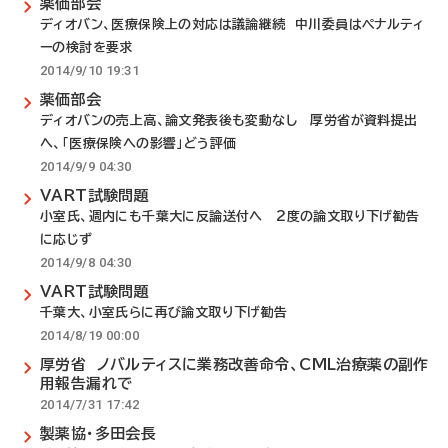
薬価部会
ディオバン、医療保険上の対応は議論継続 中川委員はペナルティ
ーの検討を要求
2014/9/10 19:31
薬価部会
ディオバンの売上高、論文発表後も変動なし 厚労省が資料提出
へ、「医療保険への影響」どう評価
2014/9/9 04:30
VART試験問題
小室氏、週内にも千葉大に反論送付へ 2度の論文取り下げ勧告
に応じず
2014/9/8 04:30
VART試験問題
千葉大、小室氏らに再び論文取り下げ勧告
2014/8/19 00:00
厚労省 ノバルティスに業務改善命令、CML治療薬の副作
用報告漏れで
2014/7/31 17:42
製薬協・多田会長