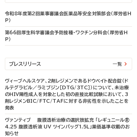
令和8年度第2回薬事審議会医薬品等安全対策部会（厚労省H
P）
第66回厚生科学審議会予防接種・ワクチン分科会（厚労省H
P）
プレスリリース
一覧
ヴィーブヘルスケア、2剤レジメンであるドウベイト配合錠（ド
ルテグラビル／ラミブジン［DTG/3TC］）について、未治療
のHIV陽性成人を対象とした初の直接比較試験において、3
剤レジメンBIC/FTC/TAFに対する非劣性を示したことを
発表
ヴァンティブ 腹膜透析治療の選択肢拡充 「レギュニール®
4.25 腹膜透析液 UV ツインバッグ1.5L」薬価基準収載のお
知らせ