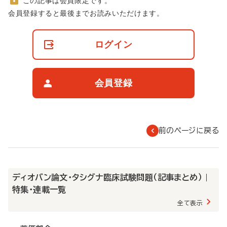
この記事は会員限定です。
非
会員登録すると最後までお読みいただけます。
会
員
の
ログイン
閲
覧
制
限
会員登録
に
つ
い
て
前のページに戻る
ディオバン論文・タシグナ臨床試験問題（記事まとめ） |
特集・連載一覧
全て表示