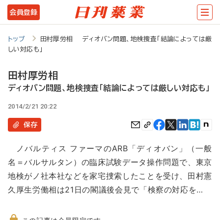
メ
会員登録
イ
ン
トップ
田村厚労相 ディオバン問題、地検捜査「結論によっては厳
しい対応も」
コ
ン
田村厚労相
テ
ディオバン問題、地検捜査「結論によっては厳しい対応も」
ン
2014/2/21 20:22
ツ
保存
に
ノバルティス ファーマのARB「ディオバン」（一般
移
名＝バルサルタン）の臨床試験データ操作問題で、東京
動
地検がノ社本社などを家宅捜索したことを受け、田村憲
久厚生労働相は21日の閣議後会見で「検察の対応を…