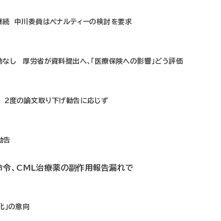
継続 中川委員はペナルティーの検討を要求
動なし 厚労省が資料提出へ、「医療保険への影響」どう評価
 2度の論文取り下げ勧告に応じず
勧告
命令、CML治療薬の副作用報告漏れで
化」の意向