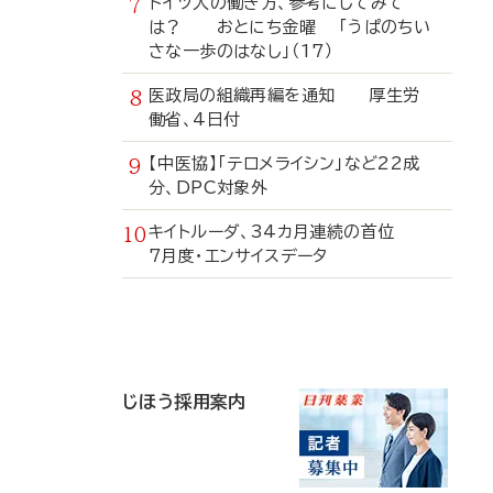
ドイツ人の働き方、参考にしてみて
は？ おとにち金曜 「うぱのちい
さな一歩のはなし」（17）
医政局の組織再編を通知 厚生労
働省、4日付
【中医協】「テロメライシン」など22成
分、DPC対象外
キイトルーダ、34カ月連続の首位
7月度・エンサイスデータ
寄
稿
じほう採用案内