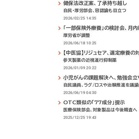
健保法改正案、了承持ち越し
自民・厚労部会、容認論も目立つ
2026/02/25 14:35
「一部保険外療養」の検討会、月
厚労省が調整
2026/06/18 10:25
【中医協】リジュセア、選定療養の
参天製薬の近視進行抑制薬
2026/01/09 20:22
小児がんの課題解決へ、勉強会立
自民議員、ラグ/ロスや治験推進を議論
2026/06/19 04:30
OTC類似の「77成分」提示
医療保険部会、対象製品は今後精査へ
2025/12/25 19:43