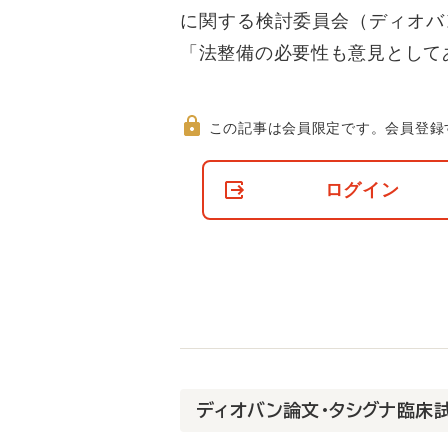
に関する検討委員会（ディオバ
「法整備の必要性も意見として
この記事は会員限定です。
会員登録
非
会
ログイン
員
の
閲
覧
制
限
に
つ
い
て
ディオバン論文・タシグナ臨床試