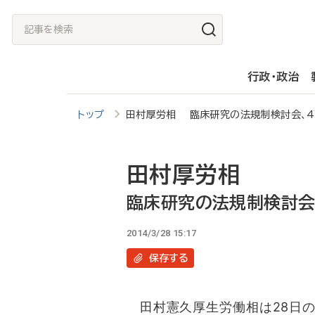
メ
記
イ
事
ン
を
行政・政治
コ
検
ン
索
トップ
田村厚労相 臨床研究の法規制検討会、
テ
ン
ツ
田村厚労相
に
臨床研究の法規制検討会
移
2014/3/28 15:17
動
保存
する
田村憲久厚生労働相は28日の