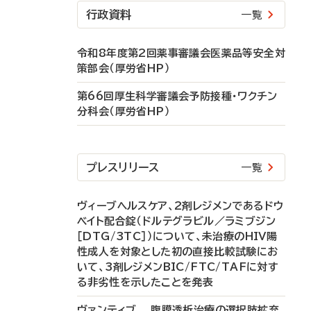
行政資料
一覧
令和8年度第2回薬事審議会医薬品等安全対
策部会（厚労省HP）
第66回厚生科学審議会予防接種・ワクチン
分科会（厚労省HP）
プレスリリース
一覧
ヴィーブヘルスケア、2剤レジメンであるドウ
ベイト配合錠（ドルテグラビル／ラミブジン
［DTG/3TC］）について、未治療のHIV陽
性成人を対象とした初の直接比較試験にお
いて、3剤レジメンBIC/FTC/TAFに対す
る非劣性を示したことを発表
ヴァンティブ 腹膜透析治療の選択肢拡充