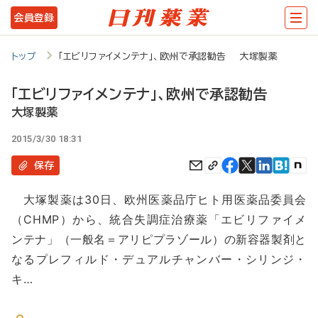
メ
会員登録
イ
ン
トップ
「エビリファイメンテナ」、欧州で承認勧告 大塚製薬
コ
「エビリファイメンテナ」、欧州で承認勧告
ン
大塚製薬
テ
2015/3/30 18:31
ン
保存
ツ
に
大塚製薬は30日、欧州医薬品庁ヒト用医薬品委員会
移
（CHMP）から、統合失調症治療薬「エビリファイメ
動
ンテナ」（一般名＝アリピプラゾール）の新容器製剤と
なるプレフィルド・デュアルチャンバー・シリンジ・
キ…