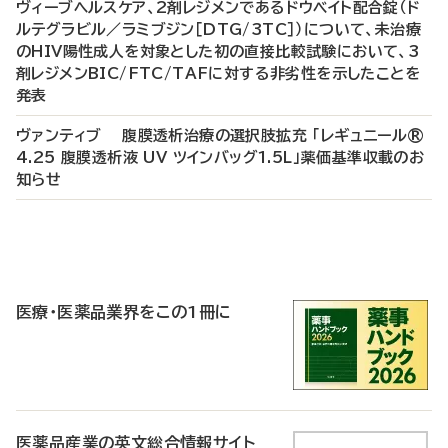
ヴィーブヘルスケア、2剤レジメンであるドウベイト配合錠（ド
ルテグラビル／ラミブジン［DTG/3TC］）について、未治療
のHIV陽性成人を対象とした初の直接比較試験において、3
剤レジメンBIC/FTC/TAFに対する非劣性を示したことを
発表
ヴァンティブ 腹膜透析治療の選択肢拡充 「レギュニール®
4.25 腹膜透析液 UV ツインバッグ1.5L」薬価基準収載のお
知らせ
P
R
医療・医薬品業界をこの1冊に
医薬品産業の英文総合情報サイト