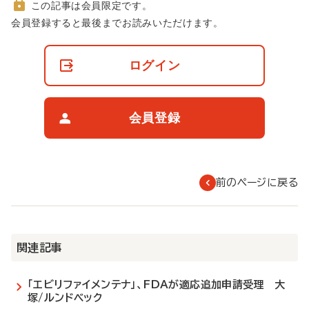
この記事は会員限定です。
非
会員登録すると最後までお読みいただけます。
会
員
の
ログイン
閲
覧
制
限
会員登録
に
つ
い
て
前のページに戻る
関連記事
「エビリファイメンテナ」、FDAが適応追加申請受理 大
塚/ルンドベック