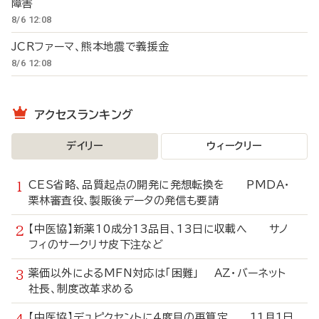
障害
8/6 12:08
JCRファーマ、熊本地震で義援金
8/6 12:08
アクセスランキング
デイリー
ウィークリー
CES省略、品質起点の開発に発想転換を PMDA・
栗林審査役、製販後データの発信も要請
【中医協】新薬10成分13品目、13日に収載へ サノ
フィのサークリサ皮下注など
薬価以外によるMFN対応は「困難」 AZ・バーネット
社長、制度改革求める
【中医協】デュピクセントに4度目の再算定 11月1日