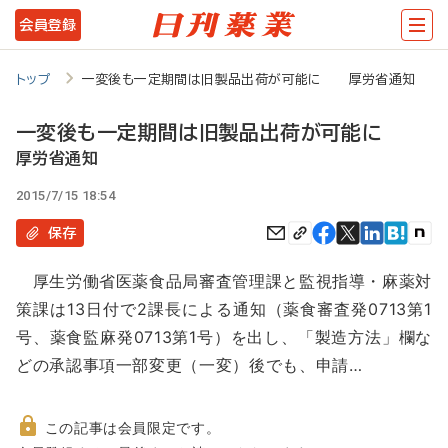
メ
会員登録
イ
ン
トップ
一変後も一定期間は旧製品出荷が可能に 厚労省通知
コ
一変後も一定期間は旧製品出荷が可能に
ン
厚労省通知
テ
2015/7/15 18:54
ン
保存
ツ
に
厚生労働省医薬食品局審査管理課と監視指導・麻薬対
移
策課は13日付で2課長による通知（薬食審査発0713第1
動
号、薬食監麻発0713第1号）を出し、「製造方法」欄な
どの承認事項一部変更（一変）後でも、申請…
この記事は会員限定です。