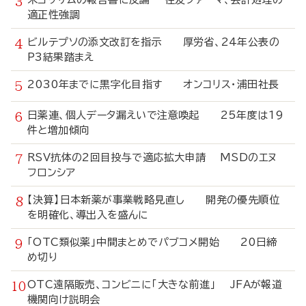
適正性強調
ビルテプソの添文改訂を指示 厚労省、24年公表の
P3結果踏まえ
2030年までに黒字化目指す オンコリス・浦田社長
日薬連、個人データ漏えいで注意喚起 25年度は19
件と増加傾向
RSV抗体の2回目投与で適応拡大申請 MSDのエヌ
フロンシア
【決算】日本新薬が事業戦略見直し 開発の優先順位
を明確化、導出入を盛んに
「OTC類似薬」中間まとめでパブコメ開始 20日締
め切り
OTC遠隔販売、コンビニに「大きな前進」 JFAが報道
機関向け説明会