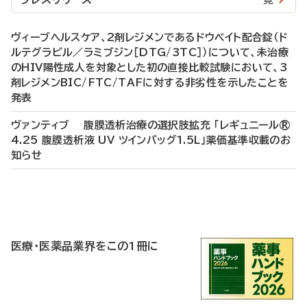
ヴィーブヘルスケア、2剤レジメンであるドウベイト配合錠（ド
ルテグラビル／ラミブジン［DTG/3TC］）について、未治療
のHIV陽性成人を対象とした初の直接比較試験において、3
剤レジメンBIC/FTC/TAFに対する非劣性を示したことを
発表
ヴァンティブ 腹膜透析治療の選択肢拡充 「レギュニール®
4.25 腹膜透析液 UV ツインバッグ1.5L」薬価基準収載のお
知らせ
P
R
医療・医薬品業界をこの1冊に