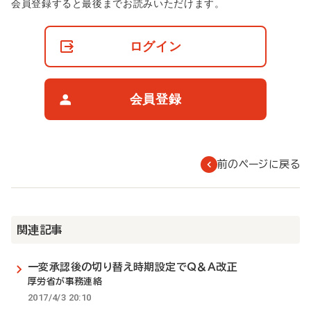
非
会員登録すると最後までお読みいただけます。
会
員
の
ログイン
閲
覧
制
限
会員登録
に
つ
い
て
前のページに戻る
関連記事
一変承認後の切り替え時期設定でQ＆A改正
厚労省が事務連絡
2017/4/3 20:10