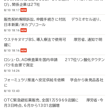
び」、関係企業は27社
8/10 18:17
販売契約解除訴訟、仲裁手続きに付託 デラミオセル巡り、
日本新薬/米カプリコール
8/10 18:16
ウステキヌマブBS、導入療法で使用可 厚労省、通知で明
確に
8/10 18:16
ロシュ・D、AD検査薬を国内申請 217位リン酸化タウタン
パクを血漿で測定
8/10 14:26
フォーミュラリ推進へ安定供給を依頼 学会から後発品各社
に
8/10 13:43
OTC緊急避妊薬販売、全国1万5969店舗に 厚労省・今
月3日時点、6月から1381店舗増