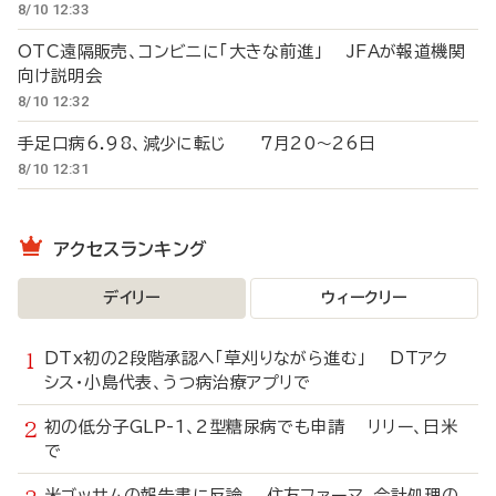
8/10 12:33
OTC遠隔販売、コンビニに「大きな前進」 JFAが報道機関
向け説明会
8/10 12:32
手足口病6.98、減少に転じ 7月20～26日
8/10 12:31
アクセスランキング
デイリー
ウィークリー
DTx初の2段階承認へ「草刈りながら進む」 DTアク
シス・小島代表、うつ病治療アプリで
初の低分子GLP-1、2型糖尿病でも申請 リリー、日米
で
米ゴッサムの報告書に反論 住友ファーマ、会計処理の