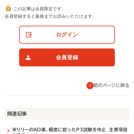
この記事は会員限定です。
非
会員登録すると最後までお読みいただけます。
会
員
の
ログイン
閲
覧
制
限
会員登録
に
つ
い
て
前のページに戻る
関連記事
米リリーのAD薬、軽度に絞ったP3試験を中止 主要項目