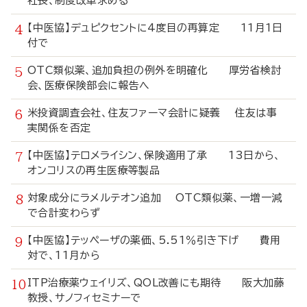
社長、制度改革求める
【中医協】デュピクセントに4度目の再算定 11月1日
付で
OTC類似薬、追加負担の例外を明確化 厚労省検討
会、医療保険部会に報告へ
米投資調査会社、住友ファーマ会計に疑義 住友は事
実関係を否定
【中医協】テロメライシン、保険適用了承 13日から、
オンコリスの再生医療等製品
対象成分にラメルテオン追加 OTC類似薬、一増一減
で合計変わらず
【中医協】テッペーザの薬価、5.51％引き下げ 費用
対で、11月から
ITP治療薬ウェイリズ、QOL改善にも期待 阪大加藤
教授、サノフィセミナーで