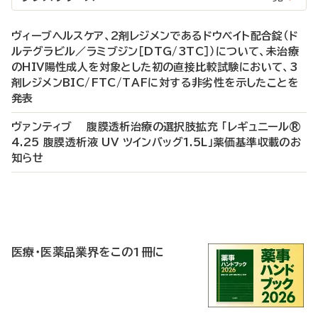
ヴィーブヘルスケア、2剤レジメンであるドウベイト配合錠（ド
ルテグラビル／ラミブジン［DTG/3TC］）について、未治療
のHIV陽性成人を対象とした初の直接比較試験において、3
剤レジメンBIC/FTC/TAFに対する非劣性を示したことを
発表
ヴァンティブ 腹膜透析治療の選択肢拡充 「レギュニール®
4.25 腹膜透析液 UV ツインバッグ1.5L」薬価基準収載のお
知らせ
P
R
医療・医薬品業界をこの1冊に