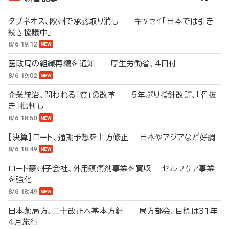
タブネオス、欧州で承認取り消し キッセイ「日本では引き
続き協議中」
8/6 19:12
医政局の組織再編を通知 厚生労働省、4日付
8/6 19:02
企業統治、問われる「質」の改革 5年ぶり指針改訂、「骨抜
き」批判も
8/6 18:50
【決算】ロート、通期予想を上方修正 日本やアジアなど好調
8/6 18:49
ロート豪州子会社、外用鎮痛剤事業を買収 セルフケア事業
を強化
8/6 18:49
日本薬局方、二十改正へ基本方針 局方部会、目標は31年
4月施行