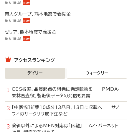
8/6 18:48
帝人グループ、熊本地震で義援金
8/6 18:48
ゼリア、熊本地震で義援金
8/6 18:48
アクセスランキング
デイリー
ウィークリー
CES省略、品質起点の開発に発想転換を PMDA・
栗林審査役、製販後データの発信も要請
【中医協】新薬10成分13品目、13日に収載へ サノ
フィのサークリサ皮下注など
薬価以外によるMFN対応は「困難」 AZ・バーネット