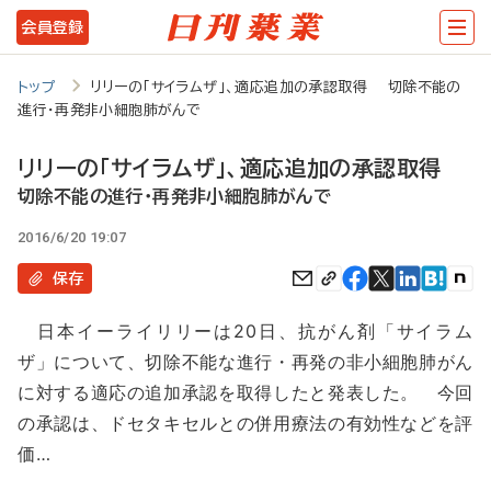
メ
会員登録
イ
ン
トップ
リリーの「サイラムザ」、適応追加の承認取得 切除不能の
進行・再発非小細胞肺がんで
コ
ン
リリーの「サイラムザ」、適応追加の承認取得
テ
切除不能の進行・再発非小細胞肺がんで
ン
2016/6/20 19:07
ツ
保存
に
日本イーライリリーは20日、抗がん剤「サイラム
移
ザ」について、切除不能な進行・再発の非小細胞肺がん
動
に対する適応の追加承認を取得したと発表した。 今回
の承認は、ドセタキセルとの併用療法の有効性などを評
価…