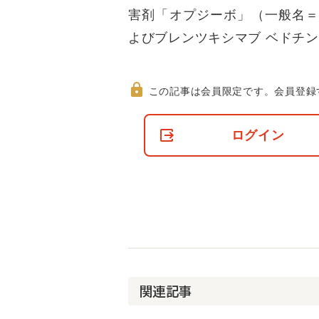
害剤「オプジーボ」（一般名＝
よびブレンツキシマブ ベドチ
この記事は会員限定です。
会員登録
非
会
ログイン
員
の
閲
覧
制
限
に
つ
い
て
関連記事