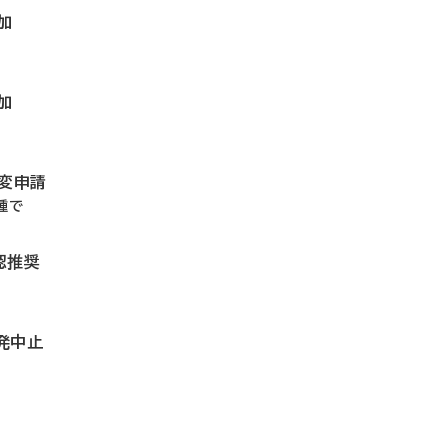
加
加
で
一変申請
腫で
認推奨
発中止