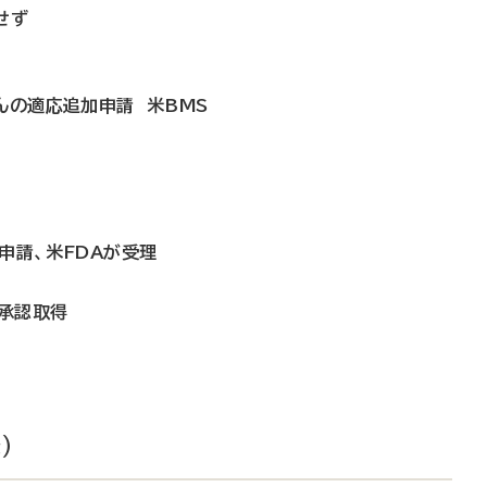
せず
んの適応追加申請 米BMS
申請、米FDAが受理
A承認取得
）