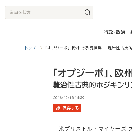
メ
記
イ
事
ン
を
行政・政治
コ
検
ン
索
トップ
「オプジーボ」、欧州で承認推奨 難治性古典
テ
ン
ツ
「オプジーボ」、欧
に
難治性古典的ホジキンリ
移
2016/10/18 14:39
動
保存
する
米ブリストル・マイヤーズ ス