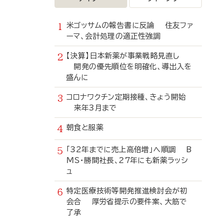
米ゴッサムの報告書に反論 住友ファ
ーマ、会計処理の適正性強調
【決算】日本新薬が事業戦略見直し
開発の優先順位を明確化、導出入を
盛んに
コロナワクチン定期接種、きょう開始
来年3月まで
朝食と服薬
「32年までに売上高倍増」へ順調 B
MS・勝間社長、27年にも新薬ラッシ
ュ
特定医療技術等開発推進検討会が初
会合 厚労省提示の要件案、大筋で
了承