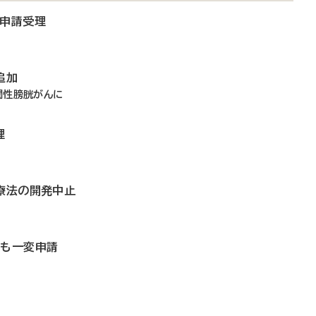
変申請受理
追加
潤性膀胱がんに
理
助療法の開発中止
でも一変申請