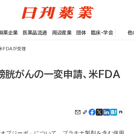
製薬企業
医薬品流通
周辺産業
団体
臨床・学会
他
米FDAが受理
膀胱がんの一変申請、米FDA
「オプジーボ」について、プラチナ製剤を含む併用