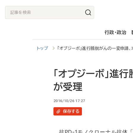
メ
記
イ
事
ン
を
行政・政治
コ
検
ン
索
トップ
「オプジーボ」進行膀胱がんの一変申請、
テ
ン
ツ
「オプジーボ」進行
に
が受理
移
動
2016/10/26 17:27
保存
する
抗PD-1モノクローナル抗体