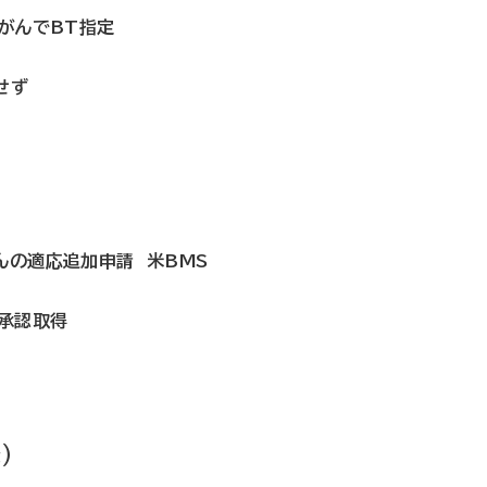
胱がんでBT指定
せず
んの適応追加申請 米BMS
A承認取得
）