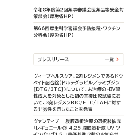
令和8年度第2回薬事審議会医薬品等安全対
策部会（厚労省HP）
第66回厚生科学審議会予防接種・ワクチン
分科会（厚労省HP）
プレスリリース
一覧
ヴィーブヘルスケア、2剤レジメンであるドウ
ベイト配合錠（ドルテグラビル／ラミブジン
［DTG/3TC］）について、未治療のHIV陽
性成人を対象とした初の直接比較試験にお
いて、3剤レジメンBIC/FTC/TAFに対す
る非劣性を示したことを発表
ヴァンティブ 腹膜透析治療の選択肢拡充
「レギュニール® 4.25 腹膜透析液 UV ツ
インバッグ1.5L」薬価基準収載のお知らせ