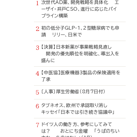
次世代AD薬、開発戦略を具体化 エ
ーザイ・井戸CSO、進行に応じたパイ
プライン構築
初の低分子GLP-1、2型糖尿病でも申
請 リリー、日米で
【決算】日本新薬が事業戦略見直し
開発の優先順位を明確化、導出入を
盛んに
【中医協】医療機器3製品の保険適用を
了承
〔人事〕厚生労働省（8月7日付）
タブネオス、欧州で承認取り消し
キッセイ「日本では引き続き協議中」
ドイツ人の働き方、参考にしてみて
は？ おとにち金曜 「うぱのちい