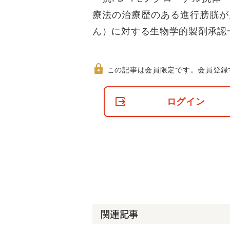
療法の治療歴のある進行膀胱が
ん）に対する生物学的製剤承認
この記事は会員限定です。
会員登録
非
会
ログイン
員
の
閲
覧
制
限
に
つ
い
て
関連記事