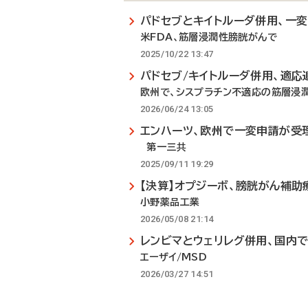
パドセブとキイトルーダ併用、一
米FDA、筋層浸潤性膀胱がんで
2025/10/22 13:47
パドセブ/キイトルーダ併用、適応
欧州で、シスプラチン不適応の筋層浸
2026/06/24 13:05
エンハーツ、欧州で一変申請が受
第一三共
2025/09/11 19:29
【決算】オプジーボ、膀胱がん補
小野薬品工業
2026/05/08 21:14
レンビマとウェリレグ併用、国内
エーザイ/MSD
2026/03/27 14:51