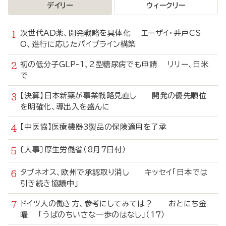
デイリー
ウィークリー
次世代AD薬、開発戦略を具体化 エーザイ・井戸CS
O、進行に応じたパイプライン構築
初の低分子GLP-1、2型糖尿病でも申請 リリー、日米
で
【決算】日本新薬が事業戦略見直し 開発の優先順位
を明確化、導出入を盛んに
【中医協】医療機器3製品の保険適用を了承
〔人事〕厚生労働省（8月7日付）
タブネオス、欧州で承認取り消し キッセイ「日本では
引き続き協議中」
ドイツ人の働き方、参考にしてみては？ おとにち金
曜 「うぱのちいさな一歩のはなし」（17）