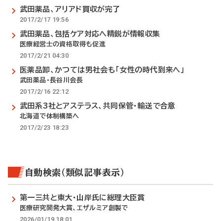
武田薬品、アリアド買収が完了
2017/2/17 19:56
武田薬品、包括ケア対応へ精鋭が情報収集
医療経営士の資格取得も促進
2017/2/21 04:30
医薬品卸、かつては男社会も「女性の時代到来へ」
武田薬品・長谷川会長
2017/2/16 22:12
武田系3社とアステラス、共同保管・輸送で合意
北海道で体制構築へ
2017/2/23 18:23
自動検索（類似記事表示）
第一三共と東大・山岸氏に総理大臣賞
医療研究開発大賞、エザルミア創製で
2026/01/19 18:01