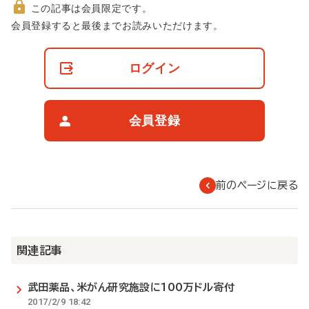
この記事は会員限定です。
非
会員登録すると最後までお読みいただけます。
会
員
の
ログイン
閲
覧
制
限
会員登録
に
つ
い
て
前のページに戻る
関連記事
武田薬品、米がん研究施設に100万ドル寄付
2017/2/9 18:42