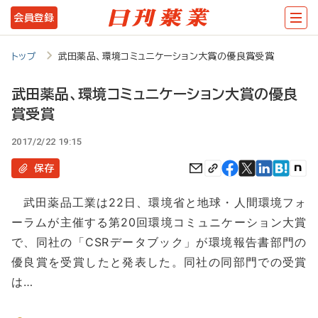
メ
会員登録
イ
ン
トップ
武田薬品、環境コミュニケーション大賞の優良賞受賞
コ
武田薬品、環境コミュニケーション大賞の優良
ン
賞受賞
テ
2017/2/22 19:15
ン
保存
ツ
に
武田薬品工業は22日、環境省と地球・人間環境フォ
移
ーラムが主催する第20回環境コミュニケーション大賞
動
で、同社の「CSRデータブック」が環境報告書部門の
優良賞を受賞したと発表した。同社の同部門での受賞
は…