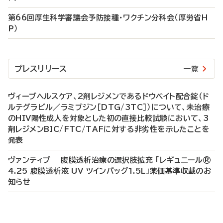
第66回厚生科学審議会予防接種・ワクチン分科会（厚労省H
P）
プレスリリース
一覧
ヴィーブヘルスケア、2剤レジメンであるドウベイト配合錠（ド
ルテグラビル／ラミブジン［DTG/3TC］）について、未治療
のHIV陽性成人を対象とした初の直接比較試験において、3
剤レジメンBIC/FTC/TAFに対する非劣性を示したことを
発表
ヴァンティブ 腹膜透析治療の選択肢拡充 「レギュニール®
4.25 腹膜透析液 UV ツインバッグ1.5L」薬価基準収載のお
知らせ
P