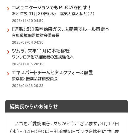
コミュニケーションでもPDCAを回す！
おとにち 11月20日（木） 病気と薬と私と（7）
2025/11/20 04:59
【連載〈5〉】温室効果ガス、広範囲でルール策定へ
有馬環境問題検討会委員長
2025/09/04 04:30
ツムラ、来年11月に本社移転
ワンフロア化で組織間の連携強化へ
2025/11/05 20:19
エキスパートチームとタスクフォース設置
製薬協・医薬品評価委員会
2026/04/23 20:33
編集長からのお知らせ
いつもご愛読頂き、ありがとうございます。8月12日
（水）～14日（金）は日刊薬業のEブックを休刊に致しま