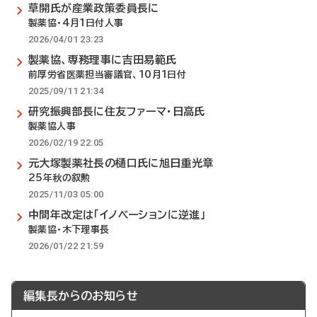
草開氏が産業政策委員長に
製薬協・4月1日付人事
2026/04/01 23:23
製薬協、専務理事に吉田易範氏
前厚労省医薬担当審議官、10月1日付
2025/09/11 21:34
研究振興部長に住友ファーマ・日高氏
製薬協人事
2026/02/19 22:05
元大塚製薬社長の樋口氏に旭日重光章
25年秋の叙勲
2025/11/03 05:00
中間年改定は「イノベーションに逆進」
製薬協・木下理事長
2026/01/22 21:59
編集長からのお知らせ