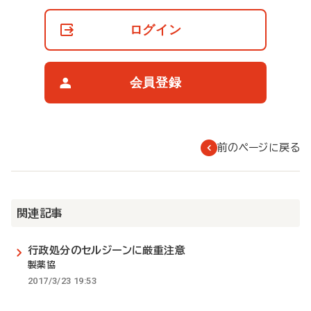
員
の
ログイン
閲
覧
制
限
会員登録
に
つ
い
て
前のページに戻る
関連記事
行政処分のセルジーンに厳重注意
製薬協
2017/3/23 19:53