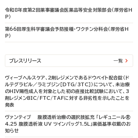
令和8年度第2回薬事審議会医薬品等安全対策部会（厚労省H
P）
第66回厚生科学審議会予防接種・ワクチン分科会（厚労省H
P）
プレスリリース
一覧
ヴィーブヘルスケア、2剤レジメンであるドウベイト配合錠（ド
ルテグラビル／ラミブジン［DTG/3TC］）について、未治療
のHIV陽性成人を対象とした初の直接比較試験において、3
剤レジメンBIC/FTC/TAFに対する非劣性を示したことを
発表
ヴァンティブ 腹膜透析治療の選択肢拡充 「レギュニール®
4.25 腹膜透析液 UV ツインバッグ1.5L」薬価基準収載のお
知らせ