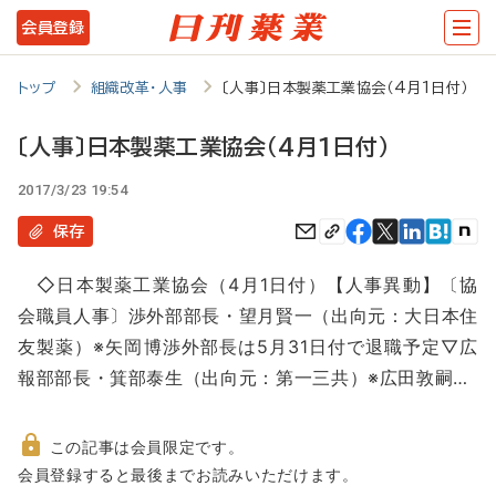
メ
会員登録
イ
ン
トップ
組織改革・人事
〔人事〕日本製薬工業協会（4月1日付）
コ
〔人事〕日本製薬工業協会（4月1日付）
ン
2017/3/23 19:54
テ
ン
保存
ツ
◇日本製薬工業協会（4月1日付）【人事異動】〔協
に
会職員人事〕渉外部部長・望月賢一（出向元：大日本住
移
友製薬）※矢岡博渉外部長は5月31日付で退職予定▽広
動
報部部長・箕部泰生（出向元：第一三共）※広田敦嗣…
この記事は会員限定です。
非
会員登録すると最後までお読みいただけます。
会