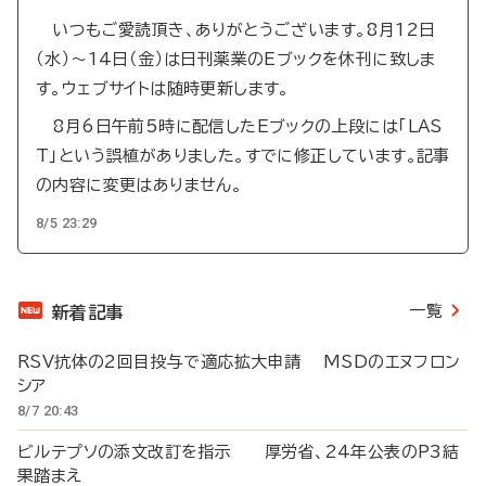
いつもご愛読頂き、ありがとうございます。8月12日
（水）～14日（金）は日刊薬業のEブックを休刊に致しま
す。ウェブサイトは随時更新します。
8月6日午前5時に配信したEブックの上段には「LAS
T」という誤植がありました。すでに修正しています。記事
の内容に変更はありません。
8/5 23:29
一覧
新着記事
RSV抗体の2回目投与で適応拡大申請 MSDのエヌフロン
シア
8/7 20:43
ビルテプソの添文改訂を指示 厚労省、24年公表のP3結
果踏まえ