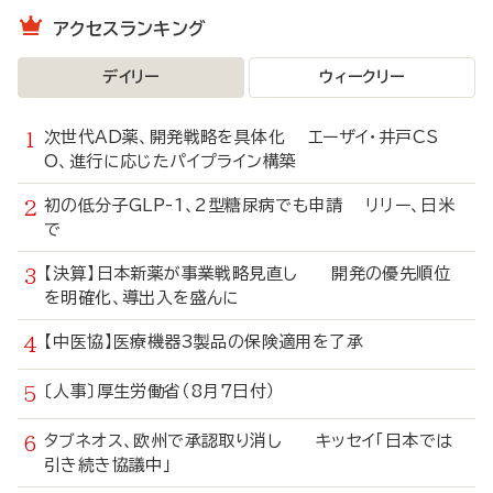
アクセスランキング
デイリー
ウィークリー
次世代AD薬、開発戦略を具体化 エーザイ・井戸CS
O、進行に応じたパイプライン構築
初の低分子GLP-1、2型糖尿病でも申請 リリー、日米
で
【決算】日本新薬が事業戦略見直し 開発の優先順位
を明確化、導出入を盛んに
【中医協】医療機器3製品の保険適用を了承
〔人事〕厚生労働省（8月7日付）
タブネオス、欧州で承認取り消し キッセイ「日本では
引き続き協議中」