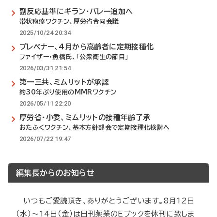
副反応基準にギラン・バレー追加へ
帯状疱疹ワクチン、厚労省合同会議
2025/10/24 20:34
プレベナー、4月から高齢者に定期接種化
ファイザー・魚橋氏、「公衆衛生の節目」
2026/03/31 21:54
第一三共、ミムリットが承認
約30年ぶり使用のMMRワクチン
2026/05/11 22:20
厚労省・小委、ミムリットの接種年齢了承
おたふくワクチン、基本方針部会で定期接種化検討へ
2026/07/22 19:47
編集長からのお知らせ
いつもご愛読頂き、ありがとうございます。8月12日
（水）～14日（金）は日刊薬業のEブックを休刊に致しま