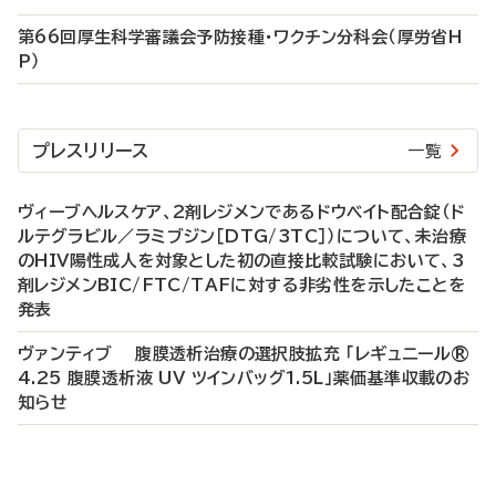
第66回厚生科学審議会予防接種・ワクチン分科会（厚労省H
P）
プレスリリース
一覧
ヴィーブヘルスケア、2剤レジメンであるドウベイト配合錠（ド
ルテグラビル／ラミブジン［DTG/3TC］）について、未治療
のHIV陽性成人を対象とした初の直接比較試験において、3
剤レジメンBIC/FTC/TAFに対する非劣性を示したことを
発表
ヴァンティブ 腹膜透析治療の選択肢拡充 「レギュニール®
4.25 腹膜透析液 UV ツインバッグ1.5L」薬価基準収載のお
知らせ
P