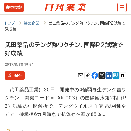
メ
会員登録
イ
ン
トップ
製薬企業
武田薬品のデング熱ワクチン、国際P2試験で
好成績
コ
ン
武田薬品のデング熱ワクチン、国際P2試験で
テ
好成績
ン
2017/3/30 19:51
ツ
保存
に
移
武田薬品工業は30日、開発中の4価弱毒生デング熱ワ
クチン（開発コード＝TAK-003）の国際臨床第2相（P
動
2）試験の中間解析で、デングウイルス血清型の4種全
てで、接種後6カ月時点で抗体存在率が85％…