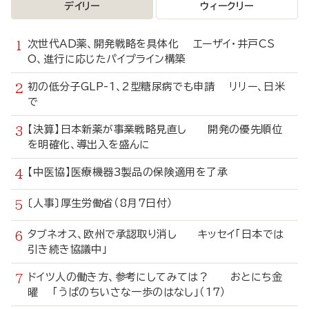
デイリー
ウィークリー
次世代AD薬、開発戦略を具体化 エーザイ・井戸CS
O、進行に応じたパイプライン構築
初の低分子GLP-1、2型糖尿病でも申請 リリー、日米
で
【決算】日本新薬が事業戦略見直し 開発の優先順位
を明確化、導出入を盛んに
【中医協】医療機器3製品の保険適用を了承
〔人事〕厚生労働省（8月7日付）
タブネオス、欧州で承認取り消し キッセイ「日本では
引き続き協議中」
ドイツ人の働き方、参考にしてみては？ おとにち金
曜 「うぱのちいさな一歩のはなし」（17）