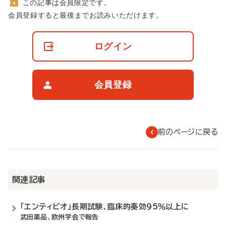
この記事は会員限定です。
非
会員登録すると最後までお読みいただけます。
会
員
の
ログイン
閲
覧
制
限
会員登録
に
つ
い
て
前のページに戻る
関連記事
「エンティビオ」長期試験、臨床的奏効95％以上に
武田薬品、欧州学会で報告