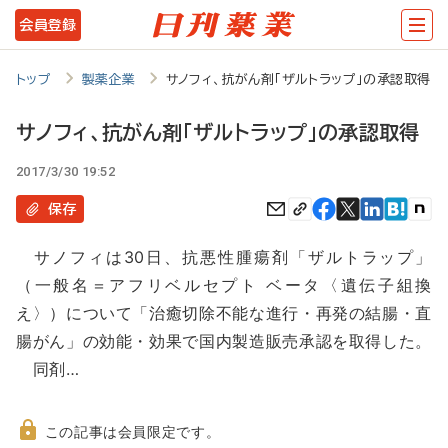
メ
会員登録
イ
ン
トップ
製薬企業
サノフィ、抗がん剤「ザルトラップ」の承認取得
コ
サノフィ、抗がん剤「ザルトラップ」の承認取得
ン
2017/3/30 19:52
テ
ン
保存
ツ
サノフィは30日、抗悪性腫瘍剤「ザルトラップ」
に
（一般名＝アフリベルセプト ベータ〈遺伝子組換
移
え〉）について「治癒切除不能な進行・再発の結腸・直
動
腸がん」の効能・効果で国内製造販売承認を取得した。
同剤…
この記事は会員限定です。