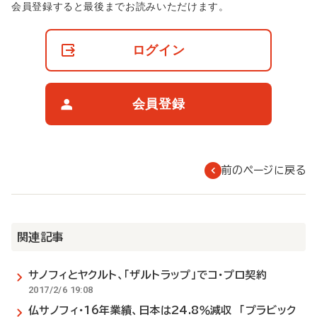
非
会員登録すると最後までお読みいただけます。
会
員
の
ログイン
閲
覧
制
限
会員登録
に
つ
い
て
前のページに戻る
関連記事
サノフィとヤクルト、「ザルトラップ」でコ・プロ契約
2017/2/6 19:08
仏サノフィ・16年業績、日本は24.8％減収 「プラビック