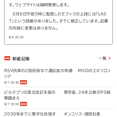
す。ウェブサイトは随時更新します。
8月6日午前5時に配信したEブックの上段には「LAS
T」という誤植がありました。すでに修正しています。記事
の内容に変更はありません。
8/5 23:29
一覧
新着記事
RSV抗体の2回目投与で適応拡大申請 MSDのエヌフロン
シア
8/7 20:43
ビルテプソの添文改訂を指示 厚労省、24年公表のP3結
果踏まえ
8/7 20:33
2030年までに黒字化目指す オンコリス・浦田社長