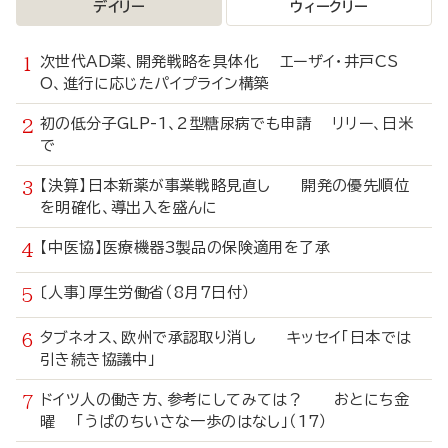
デイリー
ウィークリー
次世代AD薬、開発戦略を具体化 エーザイ・井戸CS
O、進行に応じたパイプライン構築
初の低分子GLP-1、2型糖尿病でも申請 リリー、日米
で
【決算】日本新薬が事業戦略見直し 開発の優先順位
を明確化、導出入を盛んに
【中医協】医療機器3製品の保険適用を了承
〔人事〕厚生労働省（8月7日付）
タブネオス、欧州で承認取り消し キッセイ「日本では
引き続き協議中」
ドイツ人の働き方、参考にしてみては？ おとにち金
曜 「うぱのちいさな一歩のはなし」（17）