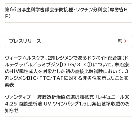
第66回厚生科学審議会予防接種・ワクチン分科会（厚労省H
P）
プレスリリース
一覧
ヴィーブヘルスケア、2剤レジメンであるドウベイト配合錠（ド
ルテグラビル／ラミブジン［DTG/3TC］）について、未治療
のHIV陽性成人を対象とした初の直接比較試験において、3
剤レジメンBIC/FTC/TAFに対する非劣性を示したことを
発表
ヴァンティブ 腹膜透析治療の選択肢拡充 「レギュニール®
4.25 腹膜透析液 UV ツインバッグ1.5L」薬価基準収載のお
知らせ
P