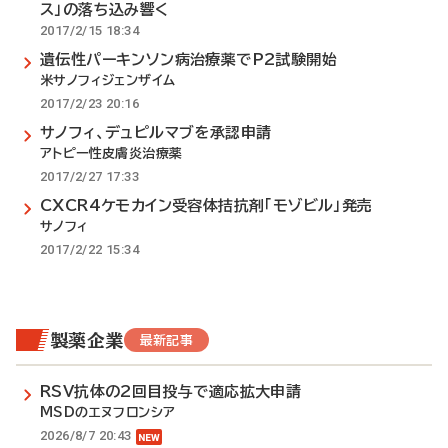
ス」の落ち込み響く
2017/2/15 18:34
遺伝性パーキンソン病治療薬でP2試験開始
米サノフィジェンザイム
2017/2/23 20:16
サノフィ、デュピルマブを承認申請
アトピー性皮膚炎治療薬
2017/2/27 17:33
CXCR4ケモカイン受容体拮抗剤「モゾビル」発売
サノフィ
2017/2/22 15:34
製薬企業
最新記事
RSV抗体の2回目投与で適応拡大申請
MSDのエヌフロンシア
2026/8/7 20:43