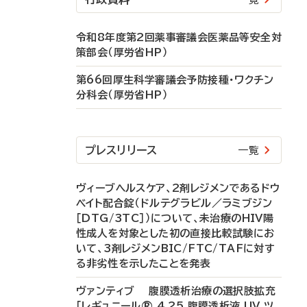
令和8年度第2回薬事審議会医薬品等安全対
策部会（厚労省HP）
第66回厚生科学審議会予防接種・ワクチン
分科会（厚労省HP）
プレスリリース
一覧
ヴィーブヘルスケア、2剤レジメンであるドウ
ベイト配合錠（ドルテグラビル／ラミブジン
［DTG/3TC］）について、未治療のHIV陽
性成人を対象とした初の直接比較試験にお
いて、3剤レジメンBIC/FTC/TAFに対す
る非劣性を示したことを発表
ヴァンティブ 腹膜透析治療の選択肢拡充
「レギュニール® 4.25 腹膜透析液 UV ツ