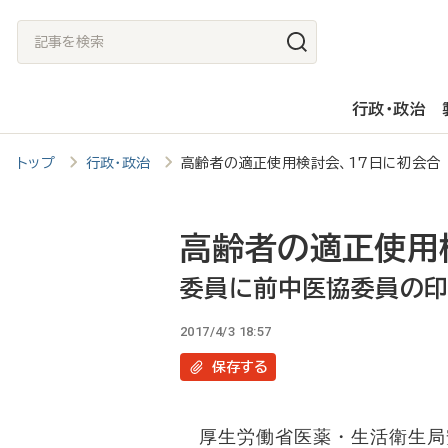
メ
記
イ
事
ン
を
行政・政治
コ
検
ン
索
トップ
行政・政治
高齢者の適正使用検討会、17日に初会
テ
ン
ツ
高齢者の適正使用
に
委員に前中医協委員の印
移
2017/4/3 18:57
動
保存
する
厚生労働省医薬・生活衛生局