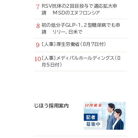
RSV抗体の2回目投与で適応拡大申
請 MSDのエヌフロンシア
初の低分子GLP-1、2型糖尿病でも申
請 リリー、日米で
〔人事〕厚生労働省（8月7日付）
〔人事〕メディパルホールディングス（8
月5日付）
寄
稿
じほう採用案内