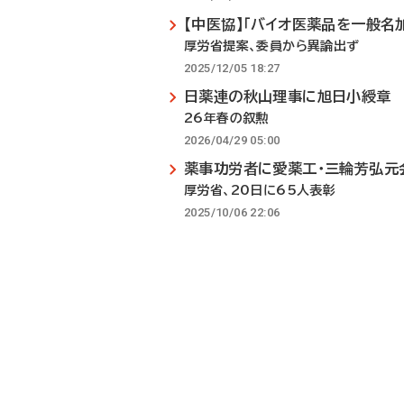
【中医協】「バイオ医薬品を一般名
厚労省提案、委員から異論出ず
2025/12/05 18:27
日薬連の秋山理事に旭日小綬章
26年春の叙勲
2026/04/29 05:00
薬事功労者に愛薬工・三輪芳弘元
厚労省、20日に65人表彰
2025/10/06 22:06