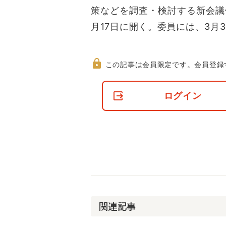
策などを調査・検討する新会議
月17日に開く。委員には、3月
この記事は会員限定です。
会員登録
非
会
ログイン
員
の
閲
覧
制
限
に
つ
い
て
関連記事