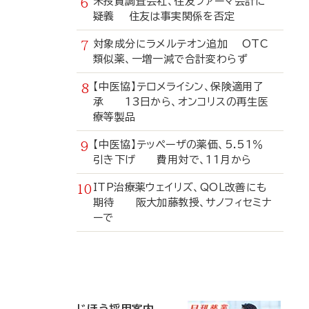
米投資調査会社、住友ファーマ会計に
疑義 住友は事実関係を否定
対象成分にラメルテオン追加 OTC
類似薬、一増一減で合計変わらず
【中医協】テロメライシン、保険適用了
承 13日から、オンコリスの再生医
療等製品
【中医協】テッペーザの薬価、5.51％
引き下げ 費用対で、11月から
ITP治療薬ウェイリズ、QOL改善にも
期待 阪大加藤教授、サノフィセミナ
ーで
寄
稿