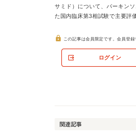
サミド）について、パーキンソ
た国内臨床第3相試験で主要評
この記事は会員限定です。
会員登録
非
会
ログイン
員
の
閲
覧
制
限
に
つ
い
て
関連記事