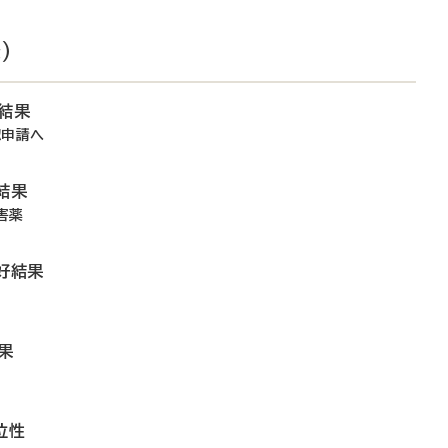
）
結果
認申請へ
結果
害薬
で好結果
果
位性