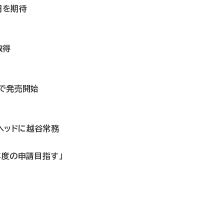
円を期待
取得
国で発売開始
ヘッドに越谷常務
年度の申請目指す」