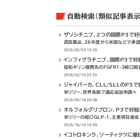
自動検索（類似記事表示
ザソシチニブ、2つの国際P3で好
武田薬品、26年度から米国などで承
2026/03/30 19:20
インフィグラチニブ、国際P3で好
協和キリン提携先のFGFR1-3経口阻
2026/02/16 23:23
ジャイパーカ、CLL/SLLのP3
米リリー、世界各国で適応追加申請へ
2025/09/18 20:08
オルフォルグリプロン、P3で好結
米リリーの経口GLP-1、主要項目達成
2025/10/16 16:39
イコトロキンラ、ソーティクツに優