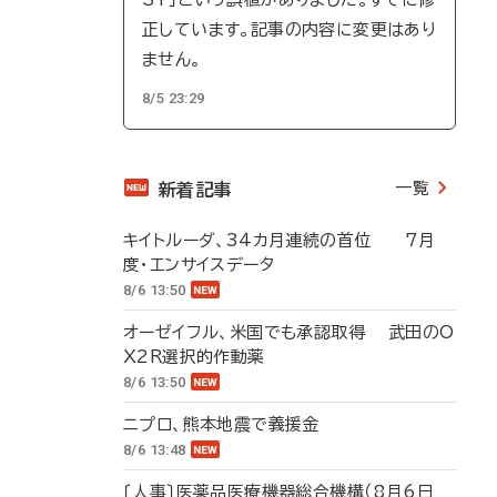
正しています。記事の内容に変更はあり
ません。
8/5 23:29
一覧
新着記事
キイトルーダ、34カ月連続の首位 7月
度・エンサイスデータ
8/6 13:50
オーゼイフル、米国でも承認取得 武田のO
X2R選択的作動薬
8/6 13:50
ニプロ、熊本地震で義援金
8/6 13:48
〔人事〕医薬品医療機器総合機構（8月6日