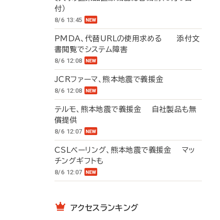
付）
8/6 13:45
PMDA、代替URLの使用求める 添付文
書閲覧でシステム障害
8/6 12:08
JCRファーマ、熊本地震で義援金
8/6 12:08
テルモ、熊本地震で義援金 自社製品も無
償提供
8/6 12:07
CSLベーリング、熊本地震で義援金 マッ
チングギフトも
8/6 12:07
アクセスランキング