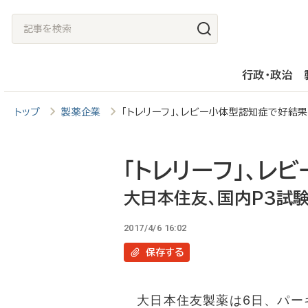
メ
記
イ
事
ン
を
行政・政治
コ
検
ン
索
トップ
製薬企業
「トレリーフ」、レビー小体型認知症で好結
テ
ン
ツ
「トレリーフ」、レ
に
大日本住友、国内P3試
移
2017/4/6 16:02
動
保存
する
大日本住友製薬は6日、パー