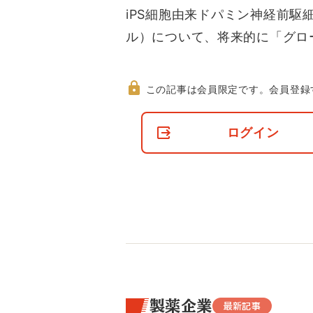
iPS細胞由来ドパミン神経前
ル）について、将来的に「グロ
この記事は会員限定です。
会員登録
非
会
ログイン
員
の
閲
覧
制
限
に
つ
い
て
製薬企業
最新記事