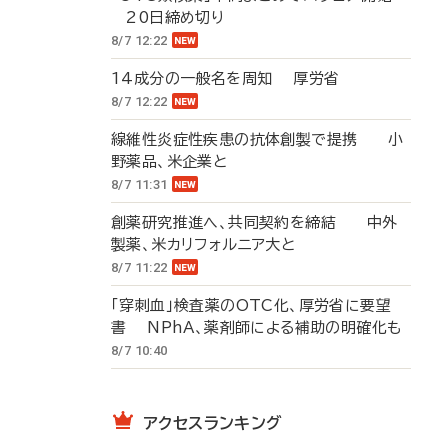
20日締め切り
8/7 12:22
14成分の一般名を周知 厚労省
8/7 12:22
線維性炎症性疾患の抗体創製で提携 小
野薬品、米企業と
8/7 11:31
創薬研究推進へ、共同契約を締結 中外
製薬、米カリフォルニア大と
8/7 11:22
「穿刺血」検査薬のOTC化、厚労省に要望
書 NPhA、薬剤師による補助の明確化も
8/7 10:40
アクセスランキング