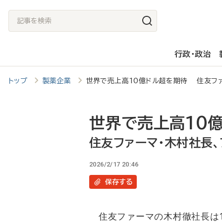
メ
記
イ
事
ン
を
行政・政治
コ
検
ン
索
トップ
製薬企業
世界で売上高10億ドル超を期待 住友ファ
テ
ン
ツ
世界で売上高10
に
住友ファーマ・木村社長、
移
2026/2/17 20:46
動
保存
する
住友ファーマの木村徹社長は1