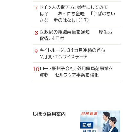
ドイツ人の働き方、参考にしてみて
は？ おとにち金曜 「うぱのちい
さな一歩のはなし」（17）
医政局の組織再編を通知 厚生労
働省、4日付
キイトルーダ、34カ月連続の首位
7月度・エンサイスデータ
ロート豪州子会社、外用鎮痛剤事業を
買収 セルフケア事業を強化
寄
稿
じほう採用案内