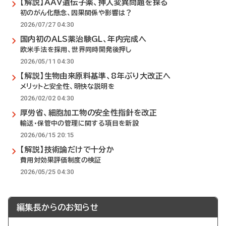
【解説】AAV遺伝子薬、挿入変異問題を探る
初のがん化懸念、因果関係や影響は？
2026/07/27 04:30
国内初のALS薬治験GL、年内完成へ
欧米手法を採用、世界同時開発後押し
2026/05/11 04:30
【解説】生物由来原料基準、8年ぶり大改正へ
メリットと安全性、明快な説明を
2026/02/02 04:30
厚労省、細胞加工物の安全性指針を改正
輸送・保管中の管理に関する項目を新設
2026/06/15 20:15
【解説】技術論だけで十分か
費用対効果評価制度の検証
2026/05/25 04:30
編集長からのお知らせ