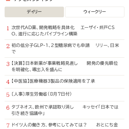
デイリー
ウィークリー
次世代AD薬、開発戦略を具体化 エーザイ・井戸CS
O、進行に応じたパイプライン構築
初の低分子GLP-1、2型糖尿病でも申請 リリー、日米
で
【決算】日本新薬が事業戦略見直し 開発の優先順位
を明確化、導出入を盛んに
【中医協】医療機器3製品の保険適用を了承
〔人事〕厚生労働省（8月7日付）
タブネオス、欧州で承認取り消し キッセイ「日本では
引き続き協議中」
ドイツ人の働き方、参考にしてみては？ おとにち金