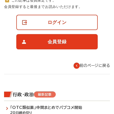
この記事は会員限定です。
非
会員登録すると最後までお読みいただけます。
会
員
の
ログイン
閲
覧
制
限
会員登録
に
つ
い
て
前のページに戻る
行政・政治
最新記事
「OTC類似薬」中間まとめでパブコメ開始
20日締め切り