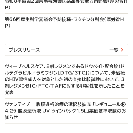
令和8年度第2回薬事審議会医薬品等安全対策部会（厚労省H
P）
第66回厚生科学審議会予防接種・ワクチン分科会（厚労省H
P）
プレスリリース
一覧
ヴィーブヘルスケア、2剤レジメンであるドウベイト配合錠（ド
ルテグラビル／ラミブジン［DTG/3TC］）について、未治療
のHIV陽性成人を対象とした初の直接比較試験において、3
剤レジメンBIC/FTC/TAFに対する非劣性を示したことを
発表
ヴァンティブ 腹膜透析治療の選択肢拡充 「レギュニール®
4.25 腹膜透析液 UV ツインバッグ1.5L」薬価基準収載のお
知らせ