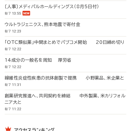
〔人事〕メディパルホールディングス（8月5日付）
8/7 13:55
ウルトラジェニクス、熊本地震で寄付金
8/7 12:23
「OTC類似薬」中間まとめでパブコメ開始 20日締め切り
8/7 12:22
14成分の一般名を周知 厚労省
8/7 12:22
線維性炎症性疾患の抗体創製で提携 小野薬品、米企業と
8/7 11:31
創薬研究推進へ、共同契約を締結 中外製薬、米カリフォル
ニア大と
8/7 11:22
アクセスランキング