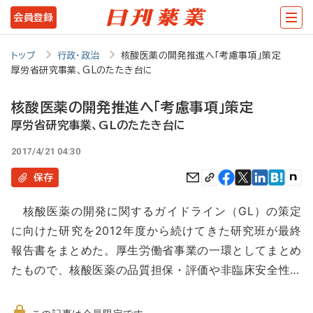
メ
会員登録
イ
ン
トップ
行政・政治
核酸医薬の開発推進へ「考慮事項」策定
厚労省研究事業、GLのたたき台に
コ
ン
核酸医薬の開発推進へ「考慮事項」策定
テ
厚労省研究事業、GLのたたき台に
ン
2017/4/21 04:30
ツ
保存
に
核酸医薬の開発に関するガイドライン（GL）の策定
移
に向けた研究を2012年度から続けてきた研究班が最終
動
報告書をまとめた。厚生労働省事業の一環としてまとめ
たもので、核酸医薬の品質担保・評価や非臨床安全性…