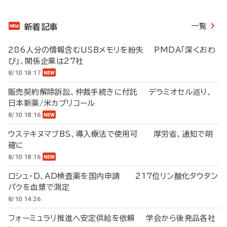
一覧
新着記事
286人分の情報含むUSBメモリを紛失 PMDA「深くおわ
び」、関係企業は27社
8/10 18:17
販売契約解除訴訟、仲裁手続きに付託 デラミオセル巡り、
日本新薬/米カプリコール
8/10 18:16
ウステキヌマブBS、導入療法で使用可 厚労省、通知で明
確に
8/10 18:16
ロシュ・D、AD検査薬を国内申請 217位リン酸化タウタン
パクを血漿で測定
8/10 14:26
フォーミュラリ推進へ安定供給を依頼 学会から後発品各社