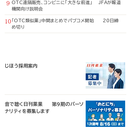
OTC遠隔販売、コンビニに「大きな前進」 JFAが報道
機関向け説明会
「OTC類似薬」中間まとめでパブコメ開始 20日締
め切り
寄
稿
じほう採用案内
音で聴く日刊薬業 第9期のパーソ
ナリティを募集します