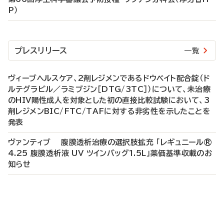
P）
プレスリリース
一覧
ヴィーブヘルスケア、2剤レジメンであるドウベイト配合錠（ド
ルテグラビル／ラミブジン［DTG/3TC］）について、未治療
のHIV陽性成人を対象とした初の直接比較試験において、3
剤レジメンBIC/FTC/TAFに対する非劣性を示したことを
発表
ヴァンティブ 腹膜透析治療の選択肢拡充 「レギュニール®
4.25 腹膜透析液 UV ツインバッグ1.5L」薬価基準収載のお
知らせ
P
R