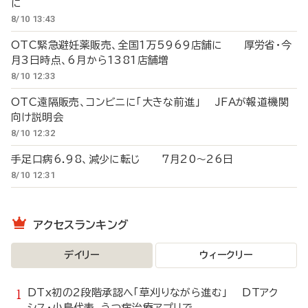
に
8/10 13:43
OTC緊急避妊薬販売、全国1万5969店舗に 厚労省・今
月3日時点、6月から1381店舗増
8/10 12:33
OTC遠隔販売、コンビニに「大きな前進」 JFAが報道機関
向け説明会
8/10 12:32
手足口病6.98、減少に転じ 7月20～26日
8/10 12:31
アクセスランキング
デイリー
ウィークリー
DTx初の2段階承認へ「草刈りながら進む」 DTアク
シス・小島代表、うつ病治療アプリで