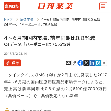
メ
会員登録
イ
ン
トップ
周辺産業
4～6月期国内市場、前年同期比0.8％減
QIデータ、「ハーボニー」は75.6％減
コ
ン
4～6月期国内市場、前年同期比0.8％減
テ
QIデータ、「ハーボニー」は75.6％減
ン
2017/8/2 23:14
ツ
保存
に
クインタイルズIMS（QI）が2日までに発表した2017
移
年4～6月期の国内医療用医薬品市場データによると、
動
売上高は前年同期比0.8％減の2兆6199億7000万円
（薬価ベース）で、薬価改定のない新年…