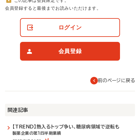
この記事は会員限定です。
非
会員登録すると最後までお読みいただけます。
会
員
の
ログイン
閲
覧
制
限
会員登録
に
つ
い
て
前のページに戻る
関連記事
【TREND】熱入るトップ争い、糖尿病領域で逆転も
製薬企業の第1四半期業績