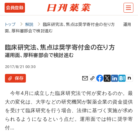
メ
会員登録
イ
ン
トップ
解説
臨床研究法、焦点は奨学寄付金の在り方 運用
面、厚科審部会で検討進む
コ
ン
臨床研究法、焦点は奨学寄付金の在り方
テ
運用面、厚科審部会で検討進む
ン
2017/8/21 00:30
ツ
保存
に
今年4月に成立した臨床研究法で何が変わるのか。最
移
大の変化は、大学などの研究機関が製薬企業の資金提供
動
を受けて臨床研究を行う場合、法律に基づく実施が求め
られるようになるという点だ。運用面では特に奨学寄
付…