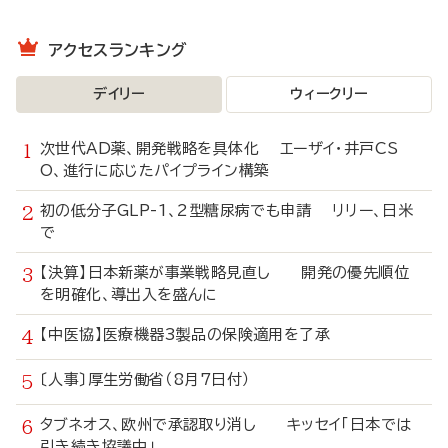
アクセスランキング
デイリー
ウィークリー
次世代AD薬、開発戦略を具体化 エーザイ・井戸CS
O、進行に応じたパイプライン構築
初の低分子GLP-1、2型糖尿病でも申請 リリー、日米
で
【決算】日本新薬が事業戦略見直し 開発の優先順位
を明確化、導出入を盛んに
【中医協】医療機器3製品の保険適用を了承
〔人事〕厚生労働省（8月7日付）
タブネオス、欧州で承認取り消し キッセイ「日本では
引き続き協議中」