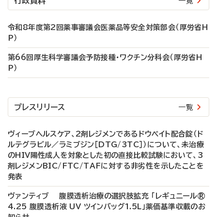
行政資料
一覧
令和8年度第2回薬事審議会医薬品等安全対策部会（厚労省H
P）
第66回厚生科学審議会予防接種・ワクチン分科会（厚労省H
P）
プレスリリース
一覧
ヴィーブヘルスケア、2剤レジメンであるドウベイト配合錠（ド
ルテグラビル／ラミブジン［DTG/3TC］）について、未治療
のHIV陽性成人を対象とした初の直接比較試験において、3
剤レジメンBIC/FTC/TAFに対する非劣性を示したことを
発表
ヴァンティブ 腹膜透析治療の選択肢拡充 「レギュニール®
4.25 腹膜透析液 UV ツインバッグ1.5L」薬価基準収載のお