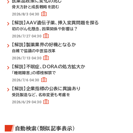
医薬品政策に変化の兆し
骨太方針と成長戦略を読む
2026/8/3 04:30
【解説】AAV遺伝子薬、挿入変異問題を探る
初のがん化懸念、因果関係や影響は？
2026/7/27 04:30
【解説】製薬業界の好機となるか
自維で協議の中医協改革
2026/7/13 04:30
【解説】不眠症、DORAの処方拡大か
「睡眠障害」の標榜解禁で
2026/7/6 04:30
【解説】企業指標の公表に異論あり
受託製造など、名称変更も考慮を
2026/6/29 04:30
自動検索（類似記事表示）