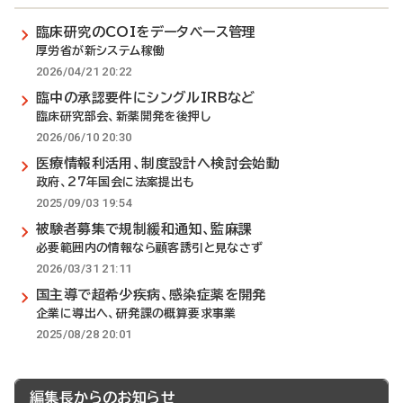
臨床研究のCOIをデータベース管理
厚労省が新システム稼働
2026/04/21 20:22
臨中の承認要件にシングルIRBなど
臨床研究部会、新薬開発を後押し
2026/06/10 20:30
医療情報利活用、制度設計へ検討会始動
政府、27年国会に法案提出も
2025/09/03 19:54
被験者募集で規制緩和通知、監麻課
必要範囲内の情報なら顧客誘引と見なさず
2026/03/31 21:11
国主導で超希少疾病、感染症薬を開発
企業に導出へ、研発課の概算要求事業
2025/08/28 20:01
編集長からのお知らせ