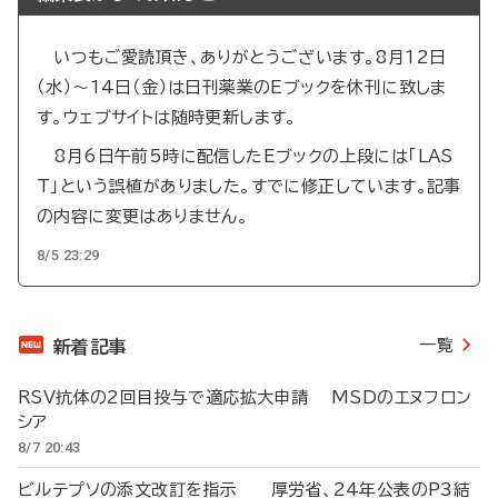
いつもご愛読頂き、ありがとうございます。8月12日
（水）～14日（金）は日刊薬業のEブックを休刊に致しま
す。ウェブサイトは随時更新します。
8月6日午前5時に配信したEブックの上段には「LAS
T」という誤植がありました。すでに修正しています。記事
の内容に変更はありません。
8/5 23:29
一覧
新着記事
RSV抗体の2回目投与で適応拡大申請 MSDのエヌフロン
シア
8/7 20:43
ビルテプソの添文改訂を指示 厚労省、24年公表のP3結