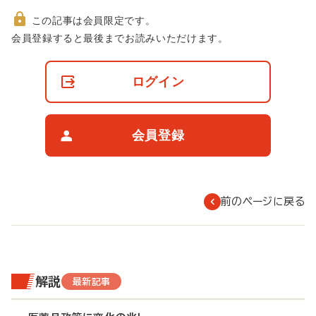
この記事は会員限定です。
非
会員登録すると最後までお読みいただけます。
会
員
の
ログイン
閲
覧
制
限
会員登録
に
つ
い
て
前のページに戻る
解説
最新記事