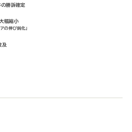
井の勝訴確定
、大幅縮小
ェアの伸び鈍化」
波及