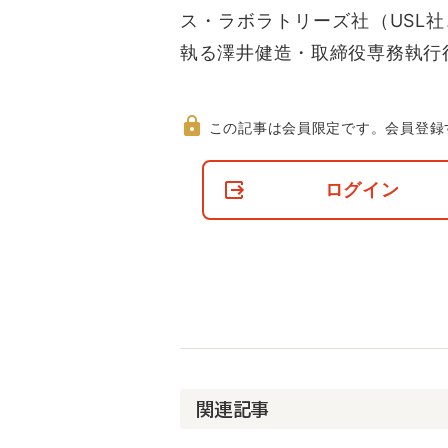
ス・ラボラトリーズ社（USL
執る澤井健造・取締役専務執行
この記事は会員限定です。
会員登録
非
会
ログイン
員
の
閲
覧
制
限
に
つ
い
て
関連記事