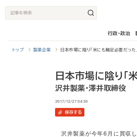
メ
記
イ
事
ン
を
行政・政治
コ
検
ン
索
トップ
製薬企業
日本市場に陰り「米にも軸足必要だっ
テ
ン
ツ
日本市場に陰り「
に
沢井製薬・澤井取締役
移
2017/12/27 04:30
動
保存
する
沢井製薬が今年6月に買収し