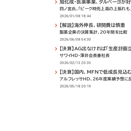
旭化成・医薬事業、タルペーヨが
四ノ宮氏、「ピーク時売上高の上振れも
2026/01/08 18:44
【解説】海外伸長、研開費は慎重
製薬企業の決算集計、20年間を比較
2026/06/08 04:30
【決算】AG出なければ「生産計画
サワイHD・澤井会長兼社長
2026/02/13 20:33
【決算】国内、MFNで低成長見込
アルフレッサHD、26年度業績予想に
2026/05/18 20:19