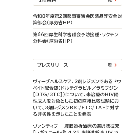
令和8年度第2回薬事審議会医薬品等安全対
策部会（厚労省HP）
第66回厚生科学審議会予防接種・ワクチン
分科会（厚労省HP）
プレスリリース
一覧
ヴィーブヘルスケア、2剤レジメンであるドウ
ベイト配合錠（ドルテグラビル／ラミブジン
［DTG/3TC］）について、未治療のHIV陽
性成人を対象とした初の直接比較試験にお
いて、3剤レジメンBIC/FTC/TAFに対す
る非劣性を示したことを発表
ヴァンティブ 腹膜透析治療の選択肢拡充
「レギュニール® 4.25 腹膜透析液 UV ツ