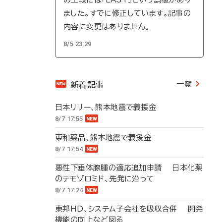
ました。すでに修正しています。記事の
内容に変更はありません。
8/5 23:29
一覧
新着記事
日本リリー、熊本地震で義援金
8/7 17:55
東和薬品、熊本地震で義援金
8/7 17:54
悪性下垂体腺腫の適応追加申請 日本化薬
のテモゾロミド、先発に沿って
8/7 17:24
東邦HD、システム子会社を吸収合併 開発
機能の向上など図る