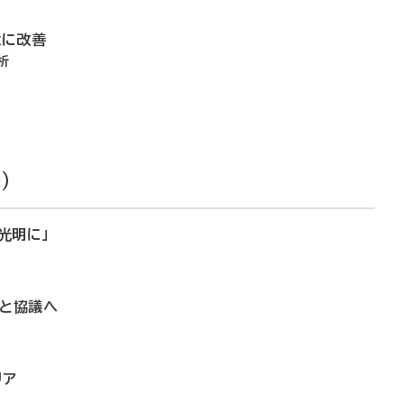
意に改善
析
）
光明に」
局と協議へ
リア