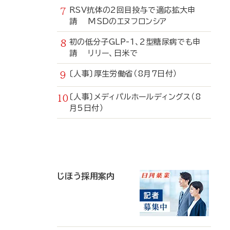
RSV抗体の2回目投与で適応拡大申
請 MSDのエヌフロンシア
初の低分子GLP-1、2型糖尿病でも申
請 リリー、日米で
〔人事〕厚生労働省（8月7日付）
〔人事〕メディパルホールディングス（8
月5日付）
寄
稿
じほう採用案内