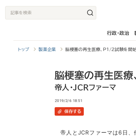
メ
記
イ
事
ン
を
行政・政治
コ
検
ン
索
トップ
製薬企業
脳梗塞の再生医療、P1/2試験を開
テ
ン
ツ
脳梗塞の再生医療、
に
帝人・JCRファーマ
移
2019/2/6 18:51
動
保存
する
帝人とJCRファーマは6日、