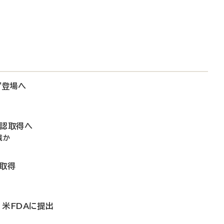
”登場へ
承認取得へ
載か
認取得
、米FDAに提出