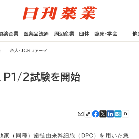
製薬企業
医薬品流通
周辺産業
団体
臨床・学会
他
始 帝人・JCRファーマ
P1/2試験を開始
他家（同種）歯髄由来幹細胞（DPC）を用いた急