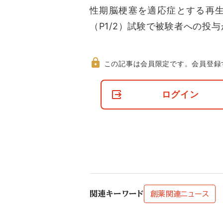
性期脳梗塞を適応症とする再生医
（P1/2）試験で被験者への投
この記事は会員限定です。
会員登録
非
会
ログイン
員
の
閲
覧
制
限
に
つ
い
て
関連キーワード
創薬関連ニュース