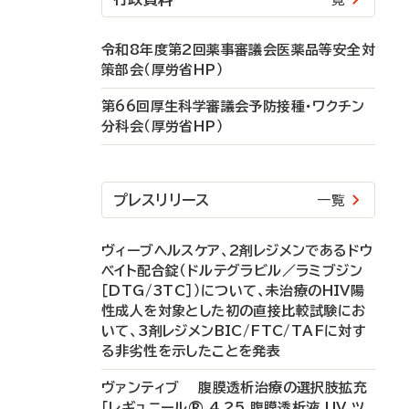
令和8年度第2回薬事審議会医薬品等安全対
策部会（厚労省HP）
第66回厚生科学審議会予防接種・ワクチン
分科会（厚労省HP）
プレスリリース
一覧
ヴィーブヘルスケア、2剤レジメンであるドウ
ベイト配合錠（ドルテグラビル／ラミブジン
［DTG/3TC］）について、未治療のHIV陽
性成人を対象とした初の直接比較試験にお
いて、3剤レジメンBIC/FTC/TAFに対す
る非劣性を示したことを発表
ヴァンティブ 腹膜透析治療の選択肢拡充
「レギュニール® 4.25 腹膜透析液 UV ツ