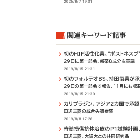
2026/8/7 19:31
関連キーワード記事
初のHIF活性化薬、“ポストネスプ
29日に第一部会、新薬8成分を審議
2019/8/15 21:31
初のフォルテオBS、持田製薬が
29日の第一部会で報告、11月にも収
2019/8/15 21:30
カリプラジン、アジア2カ国で承
田辺三菱の統合失調症薬
2019/8/8 17:28
脊髄損傷抗体治療のP1試験計画
田辺三菱、大阪大との共同研究品