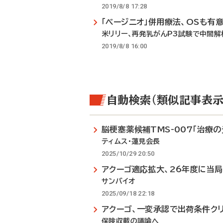
2019/8/8 17:28
「ベージニオ」併用療法、OSも有
米リリー、再発乳がんP3試験で中間解
2019/8/8 16:00
自動検索（類似記事表示
脳梗塞薬候補TMS-007「治療の
ティムス・蓮見会長
2025/10/29 20:50
アクーゴ適応拡大、26年度に当
サンバイオ
2025/09/18 22:18
アクーゴ、一変承認で出荷条件ク
保険収載の議論へ