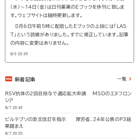
（水）～14日（金）は日刊薬業のEブックを休刊に致しま
す。ウェブサイトは随時更新します。
8月6日午前5時に配信したEブックの上段には「LAS
T」という誤植がありました。すでに修正しています。記事
の内容に変更はありません。
8/5 23:29
一覧
新着記事
RSV抗体の2回目投与で適応拡大申請 MSDのエヌフロン
シア
8/7 20:43
ビルテプソの添文改訂を指示 厚労省、24年公表のP3結
果踏まえ
8/7 20:33