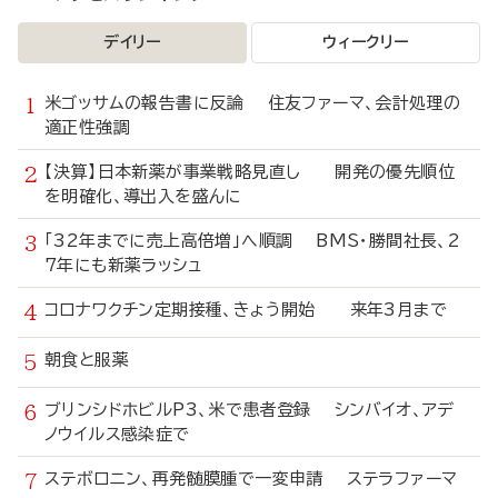
デイリー
ウィークリー
米ゴッサムの報告書に反論 住友ファーマ、会計処理の
適正性強調
【決算】日本新薬が事業戦略見直し 開発の優先順位
を明確化、導出入を盛んに
「32年までに売上高倍増」へ順調 BMS・勝間社長、2
7年にも新薬ラッシュ
コロナワクチン定期接種、きょう開始 来年3月まで
朝食と服薬
ブリンシドホビルP3、米で患者登録 シンバイオ、アデ
ノウイルス感染症で
ステボロニン、再発髄膜腫で一変申請 ステラファーマ