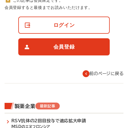
この記事は会員限定です。
非
会員登録すると最後までお読みいただけます。
会
員
の
ログイン
閲
覧
制
限
会員登録
に
つ
い
て
前のページに戻る
製薬企業
最新記事
RSV抗体の2回目投与で適応拡大申請
MSDのエヌフロンシア