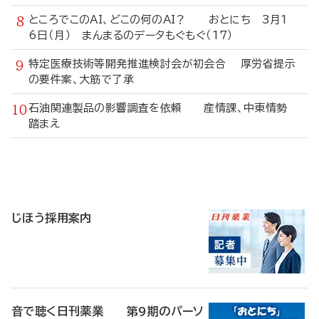
ところでこのAI、どこの何のAI？ おとにち 3月1
6日（月） まんまるのデータもぐもぐ（17）
特定医療技術等開発推進検討会が初会合 厚労省提示
の要件案、大筋で了承
石油関連製品の影響調査を依頼 産情課、中東情勢
踏まえ
寄
稿
じほう採用案内
音で聴く日刊薬業 第9期のパーソ