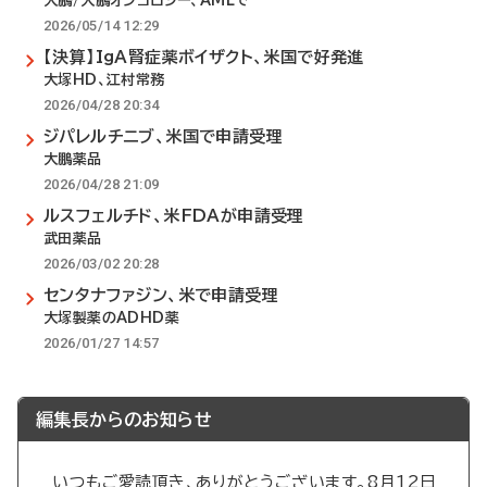
大鵬/大鵬オンコロジー、AMLで
2026/05/14 12:29
【決算】IgA腎症薬ボイザクト、米国で好発進
大塚HD、江村常務
2026/04/28 20:34
ジパレルチニブ、米国で申請受理
大鵬薬品
2026/04/28 21:09
ルスフェルチド、米FDAが申請受理
武田薬品
2026/03/02 20:28
センタナファジン、米で申請受理
大塚製薬のADHD薬
2026/01/27 14:57
編集長からのお知らせ
いつもご愛読頂き、ありがとうございます。8月12日