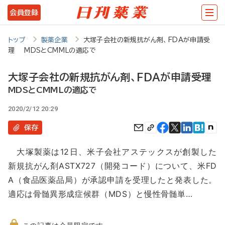
メ
会員登録
イ
ン
トップ
製薬企業
大塚子会社の新規抗がん剤、FDAが申請受
理 MDSとCMMLの適応で
コ
ン
大塚子会社の新規抗がん剤、FDAが申請受理
テ
MDSとCMMLの適応で
ン
2020/2/12 20:29
ツ
保存
に
大塚製薬は12日、米子会社アステックスが創製した
移
新規抗がん剤ASTX727（開発コード）について、米FD
動
A（食品医薬品局）が承認申請を受理したと発表した。
適応は骨髄異形成症候群（MDS）と慢性骨髄単…