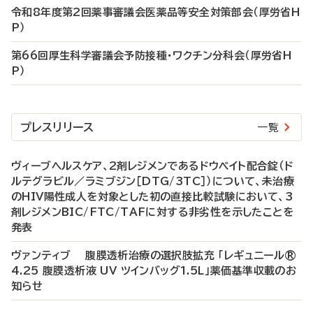
令和8年度第2回薬事審議会医薬品等安全対策部会（厚労省H
P）
第66回厚生科学審議会予防接種・ワクチン分科会（厚労省H
P）
プレスリリース
一覧
ヴィーブヘルスケア、2剤レジメンであるドウベイト配合錠（ド
ルテグラビル／ラミブジン［DTG/3TC］）について、未治療
のHIV陽性成人を対象とした初の直接比較試験において、3
剤レジメンBIC/FTC/TAFに対する非劣性を示したことを
発表
ヴァンティブ 腹膜透析治療の選択肢拡充 「レギュニール®
4.25 腹膜透析液 UV ツインバッグ1.5L」薬価基準収載のお
知らせ