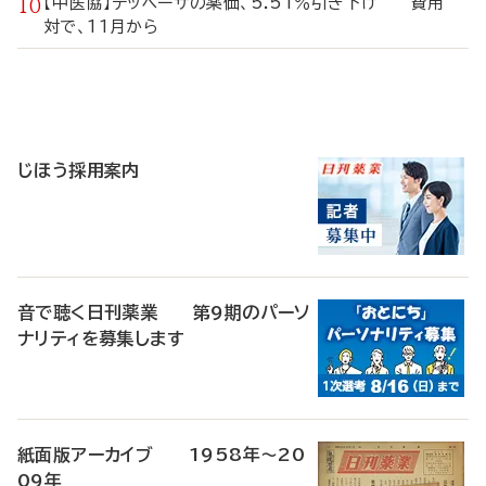
【中医協】テッペーザの薬価、5.51％引き下げ 費用
対で、11月から
寄
稿
じほう採用案内
音で聴く日刊薬業 第9期のパーソ
ナリティを募集します
紙面版アーカイブ 1958年～20
09年