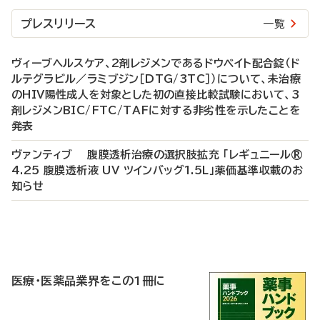
プレスリリース
一覧
ヴィーブヘルスケア、2剤レジメンであるドウベイト配合錠（ド
ルテグラビル／ラミブジン［DTG/3TC］）について、未治療
のHIV陽性成人を対象とした初の直接比較試験において、3
剤レジメンBIC/FTC/TAFに対する非劣性を示したことを
発表
ヴァンティブ 腹膜透析治療の選択肢拡充 「レギュニール®
4.25 腹膜透析液 UV ツインバッグ1.5L」薬価基準収載のお
知らせ
P
R
医療・医薬品業界をこの1冊に