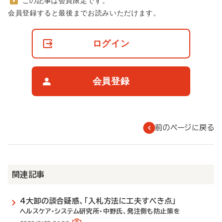
この記事は会員限定です。
非
会員登録すると最後までお読みいただけます。
会
員
の
ログイン
閲
覧
制
限
会員登録
に
つ
い
て
前のページに戻る
関連記事
4大卸の談合疑惑、「入札方法に工夫すべき点」
ヘルスケア・システム研究所・中野氏、発注側も防止策を