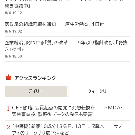
続き協議中」
8/6 19:12
医政局の組織再編を通知 厚生労働省、4日付
8/6 19:02
企業統治、問われる「質」の改革 5年ぶり指針改訂、「骨抜
き」批判も
8/6 18:50
アクセスランキング
デイリー
ウィークリー
CES省略、品質起点の開発に発想転換を PMDA・
栗林審査役、製販後データの発信も要請
【中医協】新薬10成分13品目、13日に収載へ サノ
フィのサークリサ皮下注など