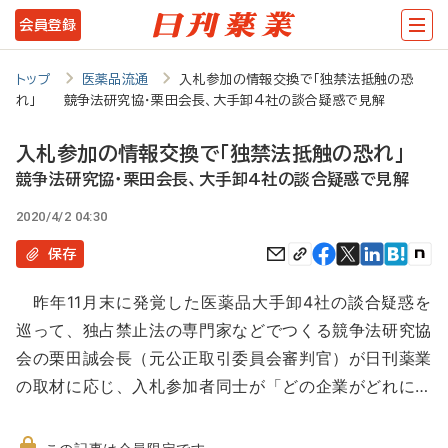
メ
会員登録
イ
ン
トップ
医薬品流通
入札参加の情報交換で「独禁法抵触の恐
れ」 競争法研究協・栗田会長、大手卸4社の談合疑惑で見解
コ
ン
入札参加の情報交換で「独禁法抵触の恐れ」
テ
競争法研究協・栗田会長、大手卸4社の談合疑惑で見解
ン
2020/4/2 04:30
ツ
保存
に
昨年11月末に発覚した医薬品大手卸4社の談合疑惑を
移
巡って、独占禁止法の専門家などでつくる競争法研究協
動
会の栗田誠会長（元公正取引委員会審判官）が日刊薬業
の取材に応じ、入札参加者同士が「どの企業がどれに…