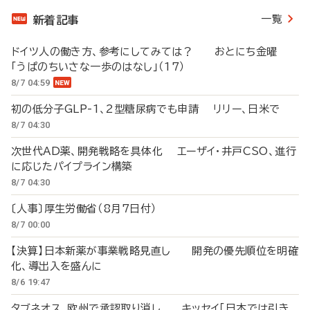
一覧
新着記事
ドイツ人の働き方、参考にしてみては？ おとにち金曜
「うぱのちいさな一歩のはなし」（17）
8/7 04:59
初の低分子GLP-1、2型糖尿病でも申請 リリー、日米で
8/7 04:30
次世代AD薬、開発戦略を具体化 エーザイ・井戸CSO、進行
に応じたパイプライン構築
8/7 04:30
〔人事〕厚生労働省（8月7日付）
8/7 00:00
【決算】日本新薬が事業戦略見直し 開発の優先順位を明確
化、導出入を盛んに
8/6 19:47
タブネオス、欧州で承認取り消し キッセイ「日本では引き