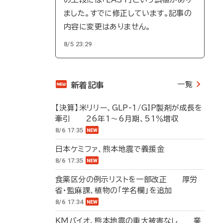
ました。すでに修正しています。記事の
内容に変更はありません。
8/5 23:29
一覧
新着記事
【決算】米リリー、GLP-1/GIP製剤が成長を
牽引 26年1～6月期、51％増収
8/6 17:35
日本ケミファ、熊本地震で義援金
8/6 17:35
食薬区分の例示リストを一部改正 厚労
省・監麻課、植物の「学名欄」を追加
8/6 17:34
KMバイオ、熊本地震の重大被害なし 業