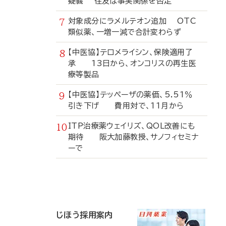
疑義 住友は事実関係を否定
対象成分にラメルテオン追加 OTC
類似薬、一増一減で合計変わらず
【中医協】テロメライシン、保険適用了
承 13日から、オンコリスの再生医
療等製品
【中医協】テッペーザの薬価、5.51％
引き下げ 費用対で、11月から
ITP治療薬ウェイリズ、QOL改善にも
期待 阪大加藤教授、サノフィセミナ
ーで
寄
稿
じほう採用案内