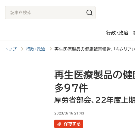
メ
記
イ
事
ン
を
行政・政治
コ
検
ン
索
トップ
行政・政治
再生医療製品の健康被害報告、「キムリア
テ
ン
ツ
再生医療製品の健
に
多97件
移
厚労省部会、22年度上
動
2023/3/16 21:43
保存
する