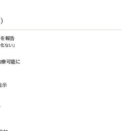
）
件を報告
化ない」
治療可能に
指示
ど