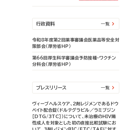
行政資料
一覧
令和8年度第2回薬事審議会医薬品等安全対
策部会（厚労省HP）
第66回厚生科学審議会予防接種・ワクチン
分科会（厚労省HP）
プレスリリース
一覧
ヴィーブヘルスケア、2剤レジメンであるドウ
ベイト配合錠（ドルテグラビル／ラミブジン
［DTG/3TC］）について、未治療のHIV陽
性成人を対象とした初の直接比較試験にお
いて、3剤レジメンBIC/FTC/TAFに対す