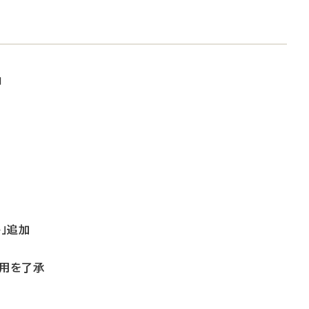
加
」追加
適用を了承