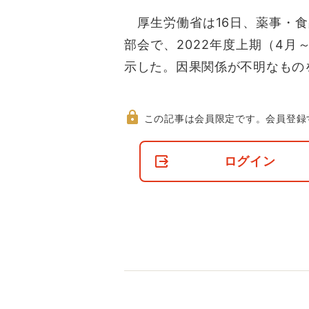
厚生労働省は16日、薬事・食
部会で、2022年度上期（4
示した。因果関係が不明なもの
この記事は会員限定です。
会員登録
非
会
ログイン
員
の
閲
覧
制
限
に
つ
い
て