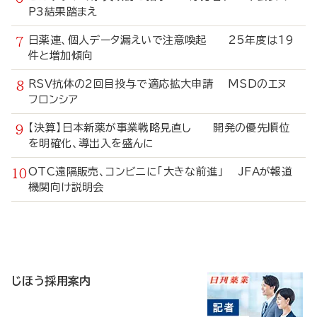
P3結果踏まえ
日薬連、個人データ漏えいで注意喚起 25年度は19
件と増加傾向
RSV抗体の2回目投与で適応拡大申請 MSDのエヌ
フロンシア
【決算】日本新薬が事業戦略見直し 開発の優先順位
を明確化、導出入を盛んに
OTC遠隔販売、コンビニに「大きな前進」 JFAが報道
機関向け説明会
寄
稿
じほう採用案内