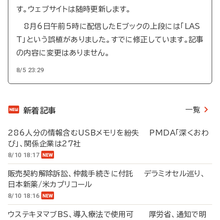
す。ウェブサイトは随時更新します。
8月6日午前5時に配信したEブックの上段には「LAS
T」という誤植がありました。すでに修正しています。記事
の内容に変更はありません。
8/5 23:29
一覧
新着記事
286人分の情報含むUSBメモリを紛失 PMDA「深くおわ
び」、関係企業は27社
8/10 18:17
販売契約解除訴訟、仲裁手続きに付託 デラミオセル巡り、
日本新薬/米カプリコール
8/10 18:16
ウステキヌマブBS、導入療法で使用可 厚労省、通知で明