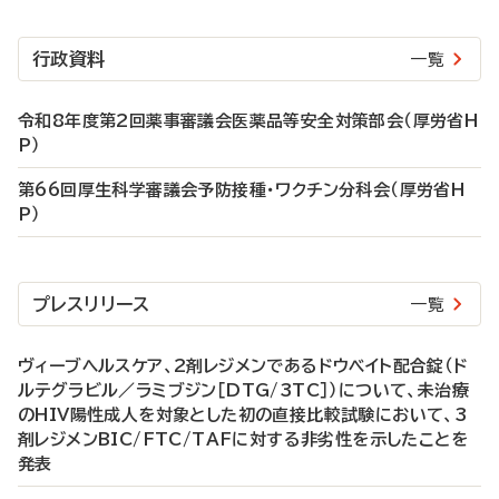
行政資料
一覧
令和8年度第2回薬事審議会医薬品等安全対策部会（厚労省H
P）
第66回厚生科学審議会予防接種・ワクチン分科会（厚労省H
P）
プレスリリース
一覧
ヴィーブヘルスケア、2剤レジメンであるドウベイト配合錠（ド
ルテグラビル／ラミブジン［DTG/3TC］）について、未治療
のHIV陽性成人を対象とした初の直接比較試験において、3
剤レジメンBIC/FTC/TAFに対する非劣性を示したことを
発表