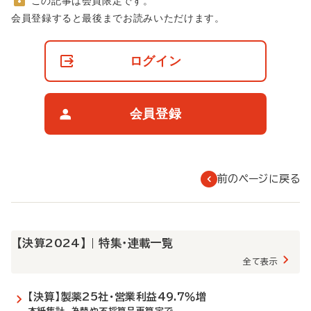
この記事は会員限定です。
非
会員登録すると最後までお読みいただけます。
会
員
の
ログイン
閲
覧
制
限
会員登録
に
つ
い
て
前のページに戻る
【決算2024】 | 特集・連載一覧
全て表示
【決算】製薬25社・営業利益49.7％増