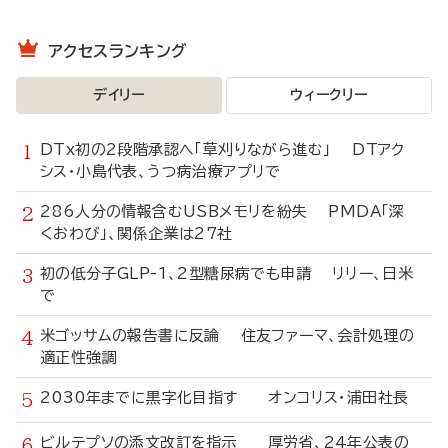
アクセスランキング
デイリー
ウィークリー
DTx初の2段階承認へ「草刈りながら進む」 DTアク
シス・小島代表、うつ病治療アプリで
286人分の情報含むUSBメモリを紛失 PMDA「深
くおわび」、関係企業は27社
初の低分子GLP-1、2型糖尿病でも申請 リリー、日米
で
米ゴッサムの報告書に反論 住友ファーマ、会計処理の
適正性強調
2030年までに黒字化目指す オンコリス・浦田社長
ビルテプソの添文改訂を指示 厚労省、24年公表の