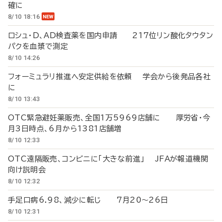
確に
8/10 18:16
ロシュ・D、AD検査薬を国内申請 217位リン酸化タウタン
パクを血漿で測定
8/10 14:26
フォーミュラリ推進へ安定供給を依頼 学会から後発品各社
に
8/10 13:43
OTC緊急避妊薬販売、全国1万5969店舗に 厚労省・今
月3日時点、6月から1381店舗増
8/10 12:33
OTC遠隔販売、コンビニに「大きな前進」 JFAが報道機関
向け説明会
8/10 12:32
手足口病6.98、減少に転じ 7月20～26日
8/10 12:31