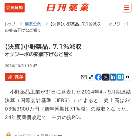
メ
会員登録
イ
ン
トップ
製薬企業
【決算】小野薬品、7.1％減収 オプジーボ
の薬価下げなど響く
コ
ン
【決算】小野薬品、7.1％減収
テ
オプジーボの薬価下げなど響く
ン
2024/10/31 19:47
ツ
保存
に
小野薬品工業が31日に発表した2024年4～9月期連結
移
決算（国際会計基準〈IFRS〉）によると、売上高は24
動
03億3900万円（前年同期比7.1％減）の減収となった。
24年度薬価改定で、主力の抗PD…