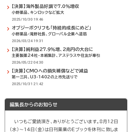
【決算】海外製品好調で7.0％増収
小野薬品、キンロックなど拡大
2025/10/30 19:46
オプジーボクリフも「持続的成長にめど」
小野薬品・滝野社長、グローバル企業へ道筋
2026/03/24 19:31
【決算】純利益27.9％増、2兆円の大台に
主要製薬24社・本紙集計、アステラスや住友が牽引
2026/05/22 04:30
【決算】CMOへの損失補償などで減益
第一三共、U3-1402の上市先送りで
2025/10/31 21:42
編集長からのお知らせ
いつもご愛読頂き、ありがとうございます。8月12日
（水）～14日（金）は日刊薬業のEブックを休刊に致しま