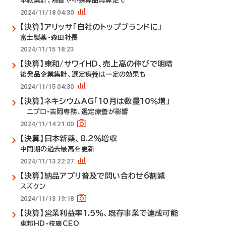
本紙集計、為替や不採算品再算定で
2024/11/18 04:30
【決算】アリッサ「自社のトップブランドに」
富士製薬・森田社長
2024/11/15 18:23
【決算】東和/サワイHD、売上高の伸びで明暗
後発品企業集計、選定療養は一定の効果も
2024/11/15 04:30
【決算】ネキシウムAG「10月は数量10％増」
ニプロ・吉岡専務、選定療養が影響
2024/11/14 21:00
【決算】日本新薬、8.2％増収
中間期の過去最高を更新
2024/11/13 22:27
【決算】納品アプリ普及で問い合わせ6割減
スズケン
2024/11/13 19:18
【決算】営業利益率1.5％、既存事業で達成可能
東邦HD・枝廣CEO