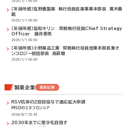
2025/1/1 00:00
〔年頭所感〕塩野義製薬 執行役員医薬事業本部長 萬木義
範
2025/1/1 00:00
〔年頭所感〕協和キリン 常務執行役員Chief Strategy
Officer 藤井泰男
2025/1/1 00:00
〔年頭所感〕小野薬品工業 常務執行役員営業本部長兼オ
ンコロジー統括部長 髙萩聰
2025/1/1 00:00
製薬企業
最新記事
RSV抗体の2回目投与で適応拡大申請
MSDのエヌフロンシア
2026/8/7 20:43
2030年までに黒字化目指す