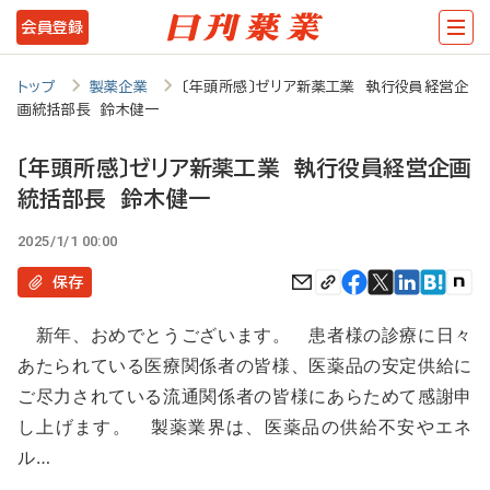
メ
会員登録
イ
ン
トップ
製薬企業
〔年頭所感〕ゼリア新薬工業 執行役員経営企
画統括部長 鈴木健一
コ
ン
〔年頭所感〕ゼリア新薬工業 執行役員経営企画
テ
統括部長 鈴木健一
ン
2025/1/1 00:00
ツ
保存
に
移
新年、おめでとうございます。 患者様の診療に日々
あたられている医療関係者の皆様、医薬品の安定供給に
動
ご尽力されている流通関係者の皆様にあらためて感謝申
し上げます。 製薬業界は、医薬品の供給不安やエネ
ル…