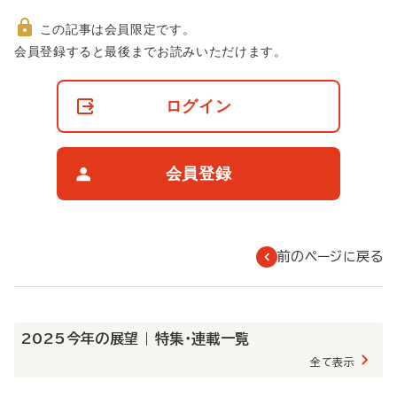
この記事は会員限定です。
非
会員登録すると最後までお読みいただけます。
会
員
の
ログイン
閲
覧
制
限
会員登録
に
つ
い
て
前のページに戻る
2025今年の展望 | 特集・連載一覧
全て表示