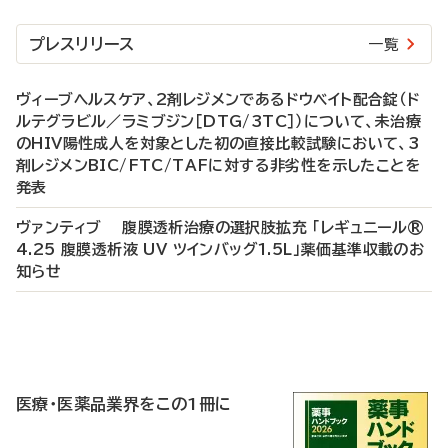
プレスリリース
一覧
ヴィーブヘルスケア、2剤レジメンであるドウベイト配合錠（ド
ルテグラビル／ラミブジン［DTG/3TC］）について、未治療
のHIV陽性成人を対象とした初の直接比較試験において、3
剤レジメンBIC/FTC/TAFに対する非劣性を示したことを
発表
ヴァンティブ 腹膜透析治療の選択肢拡充 「レギュニール®
4.25 腹膜透析液 UV ツインバッグ1.5L」薬価基準収載のお
知らせ
P
R
医療・医薬品業界をこの1冊に