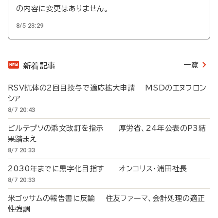
の内容に変更はありません。
8/5 23:29
一覧
新着記事
RSV抗体の2回目投与で適応拡大申請 MSDのエヌフロン
シア
8/7 20:43
ビルテプソの添文改訂を指示 厚労省、24年公表のP3結
果踏まえ
8/7 20:33
2030年までに黒字化目指す オンコリス・浦田社長
8/7 20:33
米ゴッサムの報告書に反論 住友ファーマ、会計処理の適正
性強調