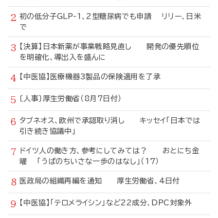
初の低分子GLP-1、2型糖尿病でも申請 リリー、日米
で
【決算】日本新薬が事業戦略見直し 開発の優先順位
を明確化、導出入を盛んに
【中医協】医療機器3製品の保険適用を了承
〔人事〕厚生労働省（8月7日付）
タブネオス、欧州で承認取り消し キッセイ「日本では
引き続き協議中」
ドイツ人の働き方、参考にしてみては？ おとにち金
曜 「うぱのちいさな一歩のはなし」（17）
医政局の組織再編を通知 厚生労働省、4日付
【中医協】「テロメライシン」など22成分、DPC対象外