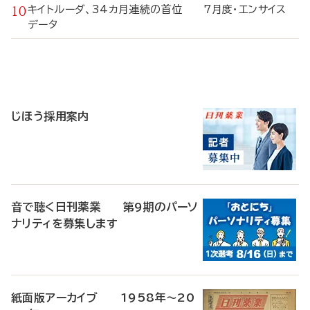
キイトルーダ、34カ月連続の首位 7月度・エンサイス
データ
寄
稿
じほう採用案内
音で聴く日刊薬業 第9期のパーソ
ナリティを募集します
紙面版アーカイブ 1958年～20