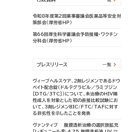
令和8年度第2回薬事審議会医薬品等安全対
策部会（厚労省HP）
第66回厚生科学審議会予防接種・ワクチン
分科会（厚労省HP）
プレスリリース
一覧
ヴィーブヘルスケア、2剤レジメンであるドウ
ベイト配合錠（ドルテグラビル／ラミブジン
［DTG/3TC］）について、未治療のHIV陽
性成人を対象とした初の直接比較試験にお
いて、3剤レジメンBIC/FTC/TAFに対す
る非劣性を示したことを発表
ヴァンティブ 腹膜透析治療の選択肢拡充
「レギュニール® 4.25 腹膜透析液 UV ツ