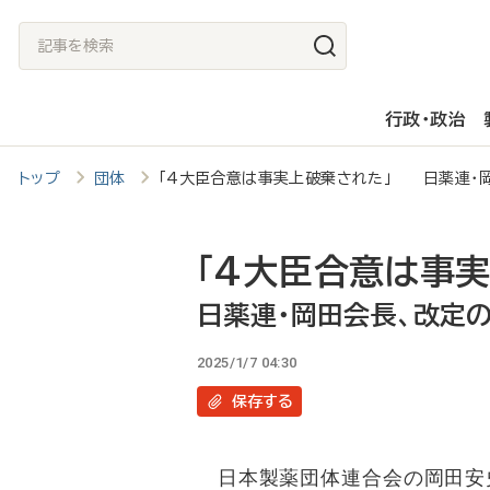
メ
記
イ
事
ン
を
行政・政治
コ
検
ン
索
トップ
団体
「4大臣合意は事実上破棄された」 日薬連・
テ
ン
ツ
「4大臣合意は事
に
日薬連・岡田会長、改定
移
2025/1/7 04:30
動
保存
する
日本製薬団体連合会の岡田安史