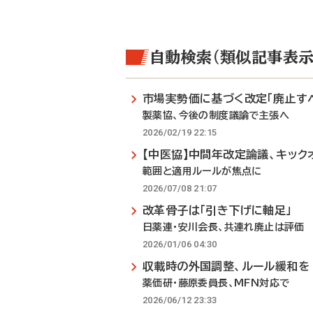
自動検索（類似記事表示
市場実勢価に基づく改定「廃止す
製薬協、今後の制度議論で主張へ
2026/02/19 22:15
【中医協】中間年改定論議、キック
範囲と適用ルールが焦点に
2026/07/08 21:07
改革骨子は「引き下げに軸足」
日薬連・安川会長、共連れ廃止は評価
2026/01/06 04:30
収載時の外国調整、ルール緩和を
薬価研・藤原委員長、MFN対応で
2026/06/12 23:33