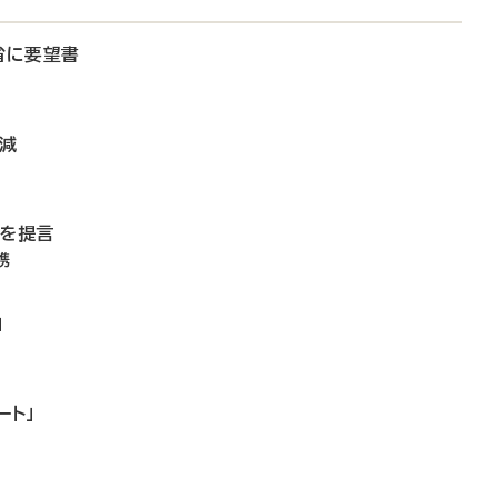
省に要望書
微減
備を提言
携
」
ート」