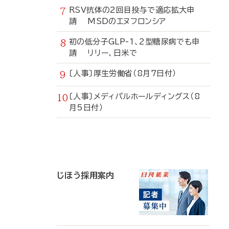
RSV抗体の2回目投与で適応拡大申
請 MSDのエヌフロンシア
初の低分子GLP-1、2型糖尿病でも申
請 リリー、日米で
〔人事〕厚生労働省（8月7日付）
〔人事〕メディパルホールディングス（8
月5日付）
寄
稿
じほう採用案内