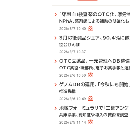
「穿刺血」検査薬のOTC化、厚労
NPhA、薬剤師による補助の明確化も
2026/8/7 10:40
3月の後発品シェア、90.4％に
協会けんぽ
2026/8/7 10:37
OTC医薬品、一元管理へDB整
OTC薬協・磯部氏、電子お薬手帳と連
2026/8/6 10:50
ゲノムDBの運用、「今秋にも開始
推進機構
2026/8/6 10:49
地域フォーミュラリで「三師アンケ
兵庫県薬、認知度や導入の賛否を調査
2026/8/5 11:14