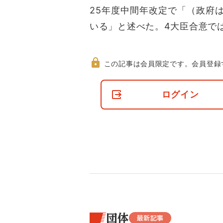
25年度中間年改定で「（政府
いる」と述べた。4大臣合意で
この記事は会員限定です。
会員登録
非
会
ログイン
員
の
閲
覧
制
限
に
つ
い
て
団体
最新記事