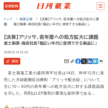
メ
会員登録
イ
ン
トップ
製薬企業
【決算】アリッサ、若年層への処方拡大に課
題 富士製薬・森田社長「幅広い年代に使用できる製品に」
コ
ン
【決算】アリッサ、若年層への処方拡大に課題
テ
富士製薬・森田社長「幅広い年代に使用できる製品に」
ン
2025/5/14 22:29
ツ
保存
に
富士製薬工業の森田周平社長は14日、昨年12月に発
移
売した月経困難症治療剤「アリッサ配合錠」について、
動
主に10～30代の若年層への処方拡大に対する課題認識
を示した。同剤はLEP製剤の重篤な副作用である…