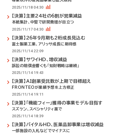
専業以外の後発品事業も拡大傾向
2025/11/18 04:30
【決算】主要24社の6割が営業減益
本紙集計、中堅で研開費増が目立つ
2025/11/17 04:30
【決算】26年9月期も2桁成長見込む
富士製薬工業、アリッサ成長に期待感
2025/11/14 22:09
【決算】サワイHD、増収減益
訴訟の賠償金響くも「知財戦略は継続」
2025/11/14 19:43
【決算】AI創薬受託数が上期で目標超え
FRONTEOが業績予想を上方修正
2025/11/14 19:11
【決算】「機能フィー」獲得の事業モデル目指す
スズケン、スペシャリティ薬で
2025/11/14 18:39
【決算】バイタルHD、医薬品卸事業は増収減益
一部施設の入札などでマイナスに