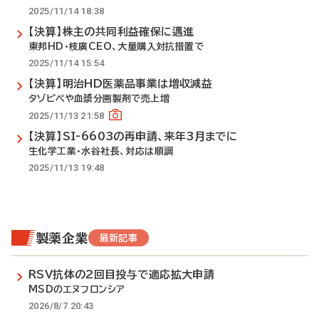
2025/11/14 18:38
【決算】株主の共同利益確保に邁進
東邦HD・枝廣CEO、大量購入対抗措置で
2025/11/14 15:54
【決算】明治HD医薬品事業は増収減益
タゾピペや血漿分画製剤で売上増
2025/11/13 21:58
【決算】SI-6603の再申請、来年3月までに
生化学工業・水谷社長、対応は順調
2025/11/13 19:48
製薬企業
最新記事
RSV抗体の2回目投与で適応拡大申請
MSDのエヌフロンシア
2026/8/7 20:43