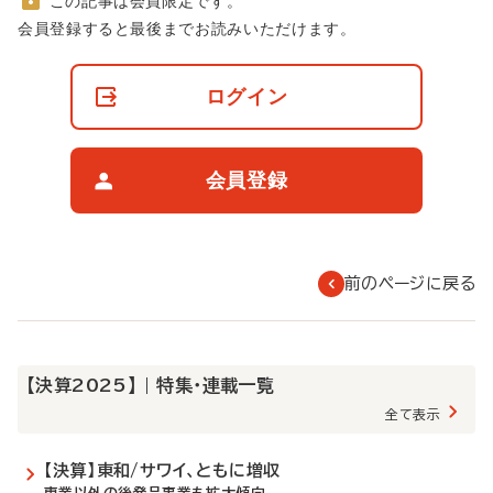
この記事は会員限定です。
非
会員登録すると最後までお読みいただけます。
会
員
の
ログイン
閲
覧
制
限
会員登録
に
つ
い
て
前のページに戻る
【決算2025】 | 特集・連載一覧
全て表示
【決算】東和/サワイ、ともに増収