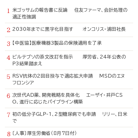
米ゴッサムの報告書に反論 住友ファーマ、会計処理の
適正性強調
2030年までに黒字化目指す オンコリス・浦田社長
【中医協】医療機器3製品の保険適用を了承
ビルテプソの添文改訂を指示 厚労省、24年公表の
P3結果踏まえ
RSV抗体の2回目投与で適応拡大申請 MSDのエヌ
フロンシア
次世代AD薬、開発戦略を具体化 エーザイ・井戸CS
O、進行に応じたパイプライン構築
初の低分子GLP-1、2型糖尿病でも申請 リリー、日米
で
〔人事〕厚生労働省（8月7日付）