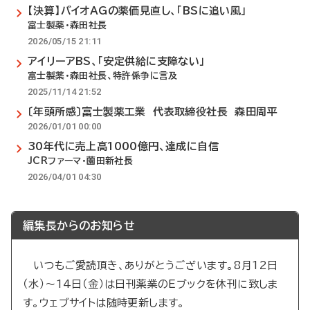
【決算】バイオAGの薬価見直し、「BSに追い風」
富士製薬・森田社長
2026/05/15 21:11
アイリーアBS、「安定供給に支障ない」
富士製薬・森田社長、特許係争に言及
2025/11/14 21:52
〔年頭所感〕富士製薬工業 代表取締役社長 森田周平
2026/01/01 00:00
30年代に売上高1000億円、達成に自信
JCRファーマ・薗田新社長
2026/04/01 04:30
編集長からのお知らせ
いつもご愛読頂き、ありがとうございます。8月12日
（水）～14日（金）は日刊薬業のEブックを休刊に致しま
す。ウェブサイトは随時更新します。