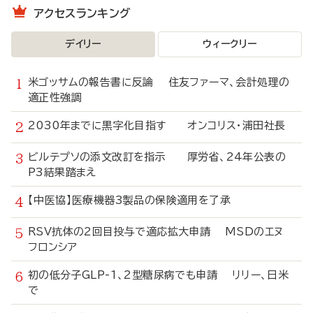
アクセスランキング
デイリー
ウィークリー
米ゴッサムの報告書に反論 住友ファーマ、会計処理の
適正性強調
2030年までに黒字化目指す オンコリス・浦田社長
ビルテプソの添文改訂を指示 厚労省、24年公表の
P3結果踏まえ
【中医協】医療機器3製品の保険適用を了承
RSV抗体の2回目投与で適応拡大申請 MSDのエヌ
フロンシア
初の低分子GLP-1、2型糖尿病でも申請 リリー、日米
で