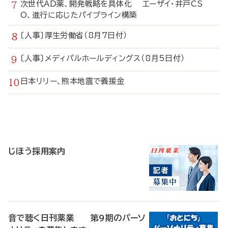
次世代AD薬、開発戦略を具体化 エーザイ・井戸CS
O、進行に応じたパイプライン構築
〔人事〕厚生労働省（8月7日付）
〔人事〕メディパルホールディングス（8月5日付）
日本リリー、熊本地震で義援金
寄
稿
じほう採用案内
音で聴く日刊薬業 第9期のパーソ