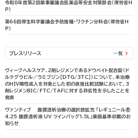
令和8年度第2回薬事審議会医薬品等安全対策部会（厚労省H
P）
第66回厚生科学審議会予防接種・ワクチン分科会（厚労省H
P）
プレスリリース
一覧
ヴィーブヘルスケア、2剤レジメンであるドウベイト配合錠（ド
ルテグラビル／ラミブジン［DTG/3TC］）について、未治療
のHIV陽性成人を対象とした初の直接比較試験において、3
剤レジメンBIC/FTC/TAFに対する非劣性を示したことを
発表
ヴァンティブ 腹膜透析治療の選択肢拡充 「レギュニール®
4.25 腹膜透析液 UV ツインバッグ1.5L」薬価基準収載のお
知らせ