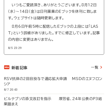
いつもご愛読頂き、ありがとうございます。8月12日
（水）～14日（金）は日刊薬業のEブックを休刊に致しま
す。ウェブサイトは随時更新します。
8月6日午前5時に配信したEブックの上段には「LAS
T」という誤植がありました。すでに修正しています。記事
の内容に変更はありません。
8/5 23:29
一覧
新着記事
RSV抗体の2回目投与で適応拡大申請 MSDのエヌフロン
シア
8/7 20:43
ビルテプソの添文改訂を指示 厚労省、24年公表のP3結
果踏まえ