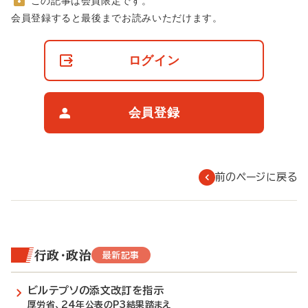
この記事は会員限定です。
非
会員登録すると最後までお読みいただけます。
会
員
の
ログイン
閲
覧
制
限
会員登録
に
つ
い
て
前のページに戻る
行政・政治
最新記事
ビルテプソの添文改訂を指示
厚労省、24年公表のP3結果踏まえ