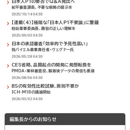
日本人P1の要否でQ＆A発出へ
紀平審査課長、不要な根拠の提示を
2025/10/14 04:30
【連載〈4〉】極端な「日本人P1不要論」に警鐘
柏谷薬事委員長、趣旨の正しい理解を
2025/09/03 04:30
日本の承認審査「効率的で予見性高い」
独バイエル薬事責任者・ヴェグナー氏
2026/05/28 04:30
CES省略、品質起点の開発に発想転換を
PMDA・栗林審査役、製販後データの発信も要請
2026/08/06 04:30
BSの有効性比較試験、原則不要か
ICH-M18の議論開始
2026/03/02 04:30
編集長からのお知らせ