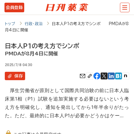
メ
会員登録
イ
ン
トップ
行政・政治
日本人P1の考え方でシンポ PMDAが8
月4日に開催
コ
ン
日本人P1の考え方でシンポ
テ
PMDAが8月4日に開催
ン
2025/7/8 04:30
ツ
保存
に
厚生労働省が原則として国際共同治験の前に日本人臨
移
床第1相（P1）試験を追加実施する必要はないという考
動
え方を明確化し、通知を発出してから1年半余りがたっ
た。ただ、最終的に日本人P1が必要かどうかはケー…